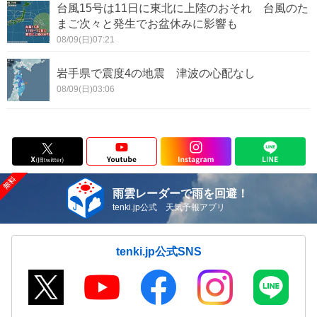
台風15号は11日に東北に上陸のおそれ 台風のた
まご次々と発生でお盆休みに影響も
08/09(日)07:21
岩手県で震度4の地震 津波の心配なし
08/09(日)03:06
雨雲レーダーで雨を回避！
tenki.jp公式 天気予報アプリ
tenki.jp公式SNS