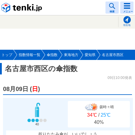
tenki.jp
検索
メニュー
現在地
トップ
指数情報一覧
傘指数
東海地方
愛知県
名古屋市西区
名古屋市西区の傘指数
09日10:00発表
08月09日
(
日
)
曇時々晴
34℃
/
25℃
40%
40
折りたたみ傘が、いいでしょう