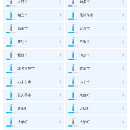
大府市
知多市
知立市
尾張旭市
高浜市
岩倉市
豊明市
日進市
愛西市
清須市
北名古屋市
弥富市
みよし市
あま市
長久手市
東郷町
豊山町
大口町
扶桑町
大治町