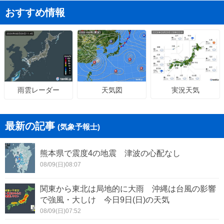
おすすめ情報
天気図
実況天気
雨雲レーダー
最新の記事
(気象予報士)
熊本県で震度4の地震 津波の心配なし
08/09(日)08:07
関東から東北は局地的に大雨 沖縄は台風の影響
で強風・大しけ 今日9日(日)の天気
08/09(日)07:52