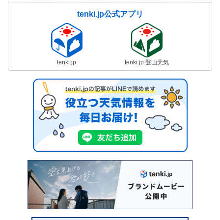
tenki.jp公式アプリ
tenki.jp
tenki.jp 登山天気