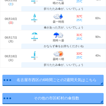
08月15日
25℃
晴のち曇
40
(
土
)
折りたたみ傘が、いいでしょう
32℃
60
08月16日
%
25℃
曇一時雨
70
(
日
)
傘があった方が、いいでしょう
31℃
90
08月17日
%
25℃
雨時々曇
100
(
月
)
かならず傘をお持ちくださいね
33℃
40
08月18日
%
25℃
曇時々晴
40
(
火
)
折りたたみ傘が、いいでしょう
名古屋市西区の6時間ごとの2週間天気はこちら
その他の市区町村の傘指数