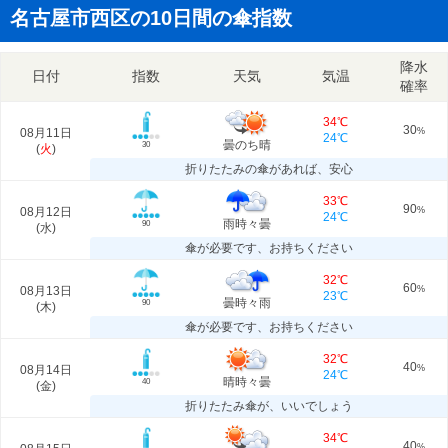
名古屋市西区の10日間の傘指数
降水
日付
指数
天気
気温
確率
34℃
30
08月11日
%
24℃
曇のち晴
30
(
火
)
折りたたみの傘があれば、安心
33℃
90
08月12日
%
24℃
雨時々曇
90
(
水
)
傘が必要です、お持ちください
32℃
60
08月13日
%
23℃
曇時々雨
90
(
木
)
傘が必要です、お持ちください
32℃
40
08月14日
%
24℃
晴時々曇
40
(
金
)
折りたたみ傘が、いいでしょう
34℃
40
%