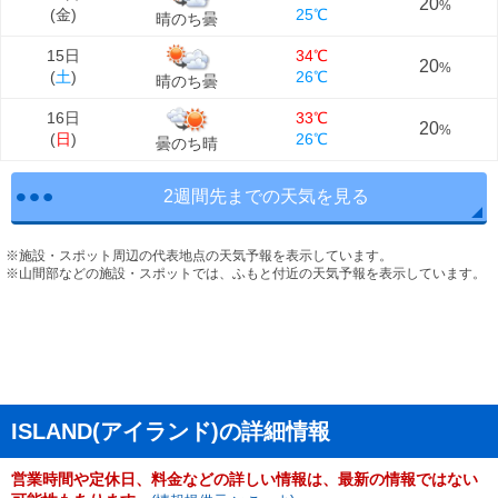
20
%
(
金
)
25℃
晴のち曇
15日
34℃
20
%
(
土
)
26℃
晴のち曇
16日
33℃
20
%
(
日
)
26℃
曇のち晴
2週間先までの天気を見る
※施設・スポット周辺の代表地点の天気予報を表示しています。
※山間部などの施設・スポットでは、ふもと付近の天気予報を表示しています。
ISLAND(アイランド)の詳細情報
営業時間や定休日、料金などの詳しい情報は、最新の情報ではない