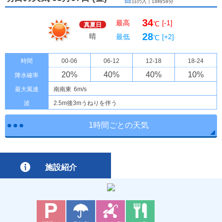
日の入｜
18時58分
34
最高
[-1]
℃
真夏日
28
晴
最低
[+2]
℃
時間
00-06
06-12
12-18
18-24
20
%
40
%
40
%
10
%
降水確率
最大風速
南南東
6m/s
波
2.5m後3mうねりを伴う
1時間ごとの天気
施設紹介