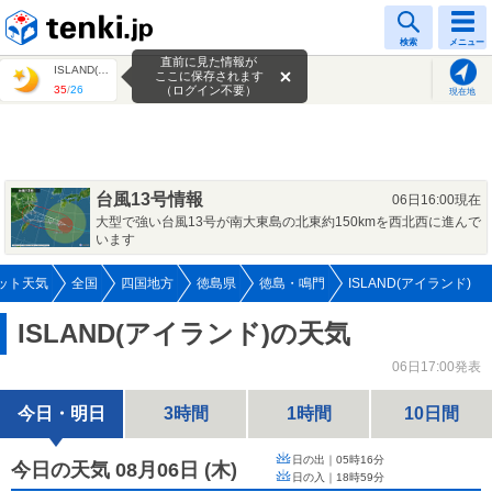
tenki.jp
検索
メニュー
直前に見た情報が
ISLAND(アイランド)
ここに保存されます
35
/
26
（ログイン不要）
現在地
台風13号情報
06日16:00現在
大型で強い台風13号が南大東島の北東約150kmを西北西に進んで
います
ット天気
全国
四国地方
徳島県
徳島・鳴門
ISLAND(アイランド)
ISLAND(アイランド)の天気
06日17:00発表
今日・明日
3時間
1時間
10日間
日の出｜
05時16分
今日の天気 08月06日
(
木
)
日の入｜
18時59分