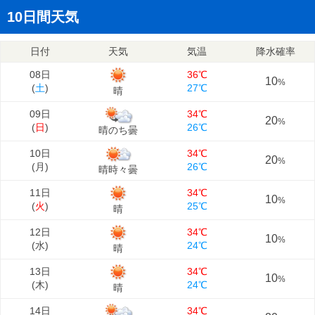
10日間天気
日付
天気
気温
降水確率
08日
36℃
10
%
(
土
)
27℃
晴
09日
34℃
20
%
(
日
)
26℃
晴のち曇
10日
34℃
20
%
(
月
)
26℃
晴時々曇
11日
34℃
10
%
(
火
)
25℃
晴
12日
34℃
10
%
(
水
)
24℃
晴
13日
34℃
10
%
(
木
)
24℃
晴
14日
34℃