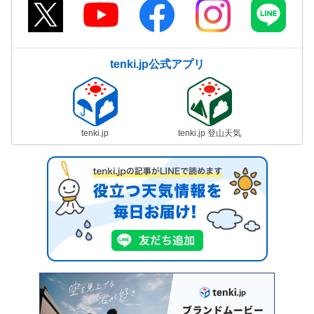
tenki.jp公式アプリ
tenki.jp
tenki.jp 登山天気