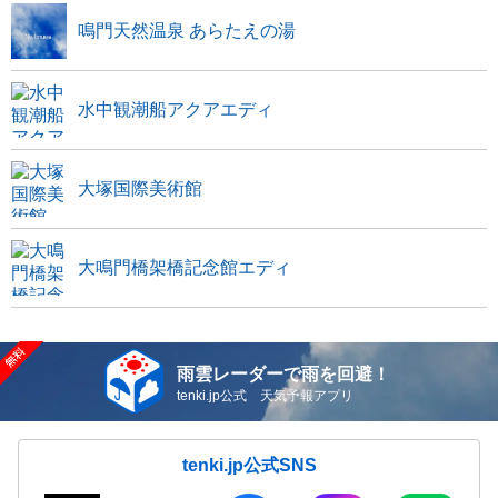
鳴門天然温泉 あらたえの湯
水中観潮船アクアエディ
大塚国際美術館
大鳴門橋架橋記念館エディ
雨雲レーダーで雨を回避！
tenki.jp公式 天気予報アプリ
tenki.jp公式SNS