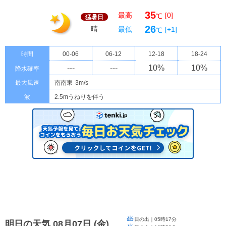
35
最高
[0]
℃
猛暑日
26
晴
最低
[+1]
℃
時間
00-06
06-12
12-18
18-24
---
---
10
%
10
%
降水確率
最大風速
南南東
3m/s
波
2.5mうねりを伴う
日の出｜
05時17分
明日の天気 08月07日
(
金
)