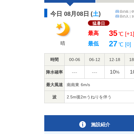
日の出｜
0
今日 08月08日
(
土
)
日の入｜
1
猛暑日
35
最高
[+1
℃
27
晴
最低
[0]
℃
時間
00-06
06-12
12-18
18
10
1
---
---
降水確率
%
最大風速
南南東
6m/s
波
2.5m後2mうねりを伴う
施設紹介