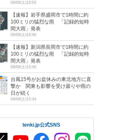
08/08(土)16:55
【速報】岩手県盛岡市で1時間に約
100ミリの猛烈な雨 「記録的短時
間大雨」発表
08/08(土)16:46
【速報】新潟県長岡市で1時間に約
100ミリの猛烈な雨 「記録的短時
間大雨」発表
08/08(土)15:40
台風15号がお盆休みの東北地方に直
撃か 関東も影響を受け曇りや雨の
日が続く
08/08(土)15:34
tenki.jp公式SNS