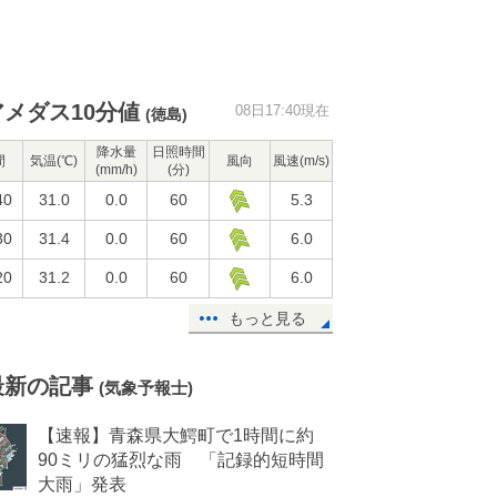
アメダス10分値
08日17:40現在
(徳島)
降水量
日照時間
間
気温(℃)
風向
風速(m/s)
(mm/h)
(分)
40
31.0
0.0
60
5.3
30
31.4
0.0
60
6.0
20
31.2
0.0
60
6.0
もっと見る
最新の記事
(気象予報士)
【速報】青森県大鰐町で1時間に約
90ミリの猛烈な雨 「記録的短時間
大雨」発表