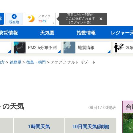
直前に見た情報が
アオアヲ ナルト リゾート
索
ここに保存されます
35
/
27
現在地
（ログイン不要）
ｘ
防災情報
天気図
指数情報
レジャー
PM2.5分布予測
地震情報
気
地方
徳島県
徳島・鳴門
アオアヲ ナルト リゾート
トの天気
台
08日17:00発表
1時間天気
10日間天気(詳細)