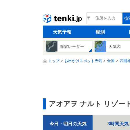
tenki.jp
検
天気予報
観測
雨雲レーダー
天気図
トップ
お出かけスポット天気
全国
四国
アオアヲ ナルト リゾー
今日・明日の天気
3時間天気