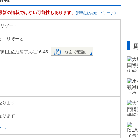
最新の情報ではない可能性もあります。
(情報提供元:いこーよ)
 リゾート
と りぞーと
町土佐泊浦字大毛16-45
地図で確認
なります
なります
イト