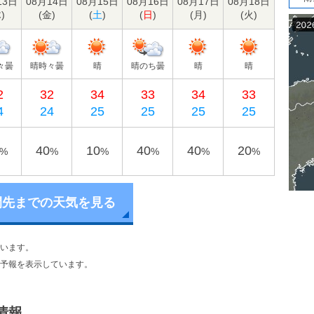
13日
08月14日
08月15日
08月16日
08月17日
08月18日
木
)
(
金
)
(
土
)
(
日
)
(
月
)
(
火
)
々曇
晴時々曇
晴
晴のち曇
晴
晴
2
32
34
33
34
33
4
24
25
25
25
25
40
10
40
40
20
%
%
%
%
%
%
間先までの天気を見る
います。
予報を表示しています。
情報