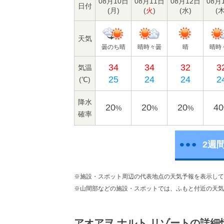
08月10日
08月11日
08月12日
08月
日付
(
月
)
(
火
)
(
水
)
(
天気
曇のち晴
晴時々曇
晴
晴時
34
34
32
3
気温
25
24
24
2
(℃)
降水
20
20
20
40
%
%
%
確率
2週
※施設・スポット周辺の代表地点の天気予報を表示して
※山間部などの施設・スポットでは、ふもと付近の天気
アオアヲ ナルト リゾートの詳細