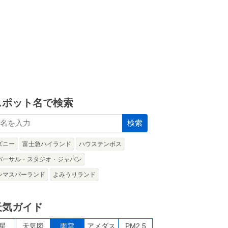
スポット名で検索
検索
ズニー
富士急ハイランド
ハウステンボス
バーサル・スタジオ・ジャパン
シマスパーランド
よみうりランド
天気ガイド
星
天気図
雨雲
アメダス
PM2.5