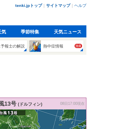
tenki.jpトップ
｜
サイトマップ
｜
ヘルプ
天気
季節特集
天気ニュース
象予報士の解説
熱中症情報
注目
風13号
(ドルフィン)
08日17:00現在