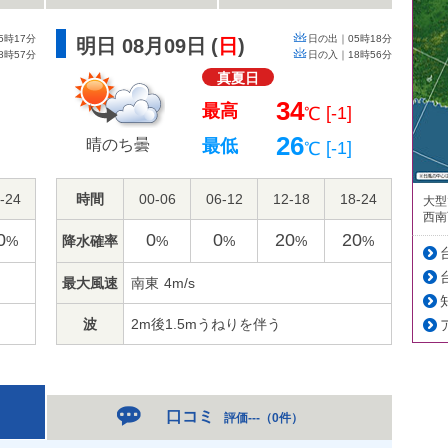
5時17分
日の出｜
05時18分
明日 08月09日
(
日
)
8時57分
日の入｜
18時56分
真夏日
34
最高
]
[-1]
℃
26
晴のち曇
最低
[-1]
℃
-24
時間
00-06
06-12
12-18
18-24
大型
西南
0
0
0
20
20
降水確率
%
%
%
%
%
最大風速
南東
4m/s
波
2m後1.5mうねりを伴う
口コミ
評価---
（
0件
）