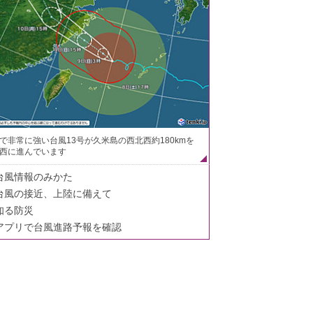
で非常に強い台風13号が久米島の西北西約180kmを
西に進んでいます
台風情報のみかた
台風の接近、上陸に備えて
知る防災
アプリで台風進路予報を確認