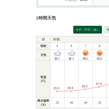
日の入：
18:45
1時間天気
今日：07日（金）
日
07日
時刻
5
6
7
8
天気
曇り
曇り
晴れ
晴れ
気温
(℃)
降水確率
20
40
40
10
(％)