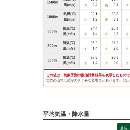
1500m
風
(m/s)
2.4
3.1
気温
(℃)
22.1
23.3
1000m
風
(m/s)
1.2
3.1
気温
(℃)
24.4
25.4
800m
風
(m/s)
1.4
2.7
気温
(℃)
26.2
27.2
500m
風
(m/s)
1.4
2.0
気温
(℃)
27.3
28.3
300m
風
(m/s)
1.4
2.0
この値は、気象予測の数値計算結果を表示したもので
実際の山では値が大きく異なる場合があります。登山
平均気温・降水量
最高