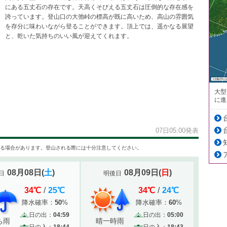
にある五丈石の存在です。天高くそびえる五丈石は圧倒的な存在感を
誇っています。登山口の大弛峠の標高が既に高いため、高山の雰囲気
を存分に味わいながら登ることができます。頂上では、遥かなる展望
と、乾いた気持ちのいい風が迎えてくれます。
大型
に進
07日05:00発表
る場合があります。登山される際には十分注意してください。
08月08日
(
土
)
08月09日
(
日
)
日
明後日
34
℃
/
25
℃
34
℃
/
24
℃
降水確率：
50
%
降水確率：
60
%
日の出：
04:59
日の出：
05:00
ち雨
晴一時雨