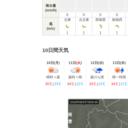
降水量
(mm/h)
0
0
0
0
北東
北北東
西南西
南南西
風
(m/s)
1
1
1
1
10日間天気
10日(
月
)
11日(
火
)
12日(
水
)
13日(
木
)
晴時々曇
曇時々晴
曇のち雨
晴一時雨
35℃
|
23℃
34℃
|
22℃
33℃
|
23℃
34℃
|
21℃
雨
雲