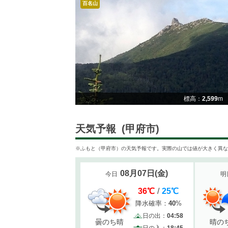
百名山
標高：
2,599
m
天気予報
(甲府市)
※ふもと（甲府市）の天気予報です。実際の山では値が大きく異な
08月07日
(
金
)
今日
明
36
℃
/
25
℃
降水確率：
40
%
日の出：
04:58
曇のち晴
晴の