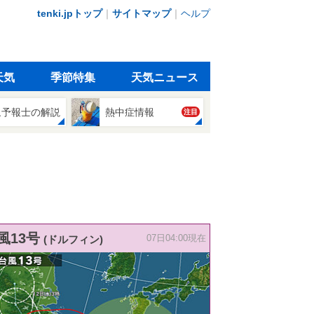
tenki.jpトップ
｜
サイトマップ
｜
ヘルプ
天気
季節特集
天気ニュース
象予報士の解説
熱中症情報
注目
風13号
(ドルフィン)
07日04:00現在