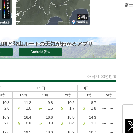
レ
富士
ー
ダ
ー
山頂と登山ルートの天気がわかるアプリ
≫
Android版≫
）
06日21:00初期値
日
09日
10日
9時
15時
9時
15時
9時
15時
10.8
11.2
9.8
10.2
8.7
---
2.6
1.6
1.5
1.7
1.8
---
---
16.3
16.4
16.6
15.9
14.3
---
2.6
0.8
0.8
0.4
2.1
---
---
17.6
19.5
18.0
18.9
16.7
---