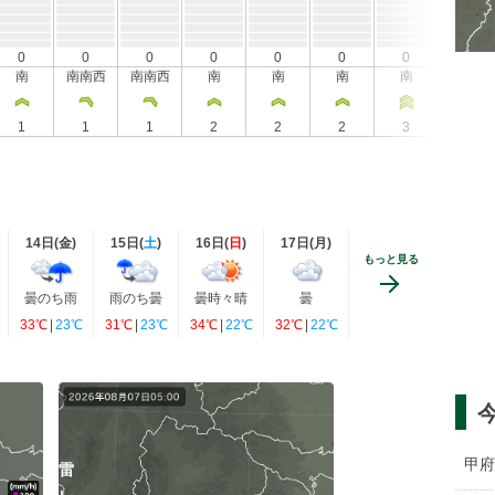
0
0
0
0
0
0
0
0
南
南南西
南南西
南
南
南
南
南
1
1
1
2
2
2
3
4
14日(
金
)
15日(
土
)
16日(
日
)
17日(
月
)
もっと見る
曇のち雨
雨のち曇
曇時々晴
曇
33℃
|
23℃
31℃
|
23℃
34℃
|
22℃
32℃
|
22℃
甲府
雷