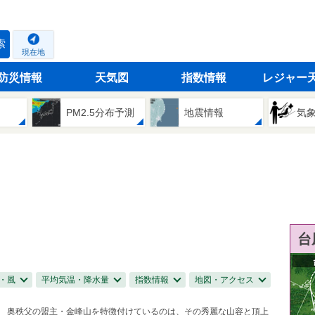
索
現在地
防災情報
天気図
指数情報
レジャー
PM2.5分布予測
地震情報
気
台
・風
平均気温・降水量
指数情報
地図・アクセス
奥秩父の盟主・金峰山を特徴付けているのは、その秀麗な山容と頂上