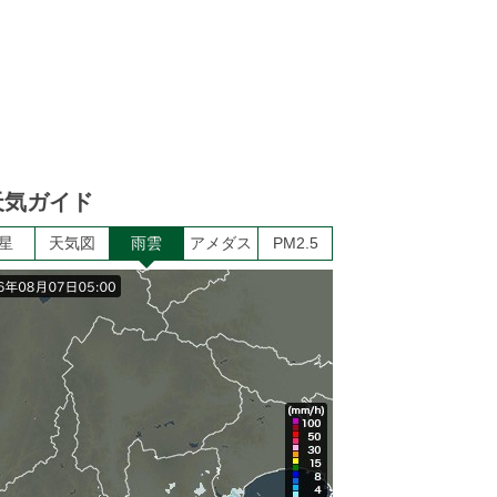
天気ガイド
17
18
19
20
21
22
23
2
星
天気図
雨雲
アメダス
PM2.5
晴れ
晴れ
晴れ
晴れ
晴れ
晴れ
晴れ
晴
40
40
40
10
10
10
10
1