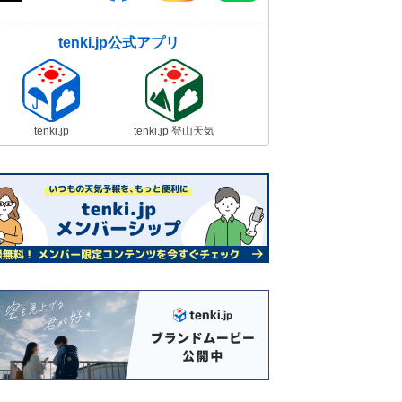
tenki.jp公式アプリ
tenki.jp
tenki.jp 登山天気