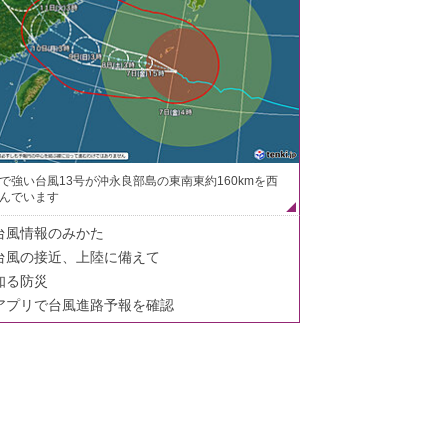
で強い台風13号が沖永良部島の東南東約160kmを西
んでいます
台風情報のみかた
台風の接近、上陸に備えて
知る防災
アプリで台風進路予報を確認