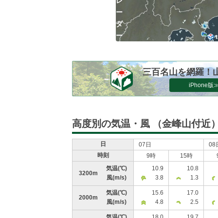
レ
ー
ダ
ー
三百名山を網羅！
iPhone版
高度別の気温・風
（金峰山付近
日
07日
08
時刻
9時
15時
気温
(℃)
10.9
10.8
3200m
風
(m/s)
3.8
1.3
気温
(℃)
15.6
17.0
2000m
風
(m/s)
4.8
2.5
気温
(℃)
18.0
19.7