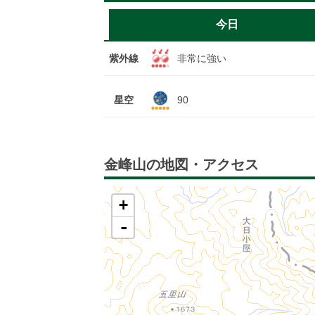
今日
紫外線
非常に強い
星空
90
金峰山の地図・アクセス
+
-