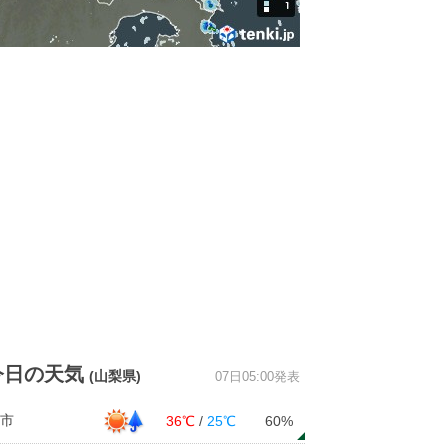
0
0
0
0
0
0
0
0
南
南
南南西
南南西
西南西
西南西
西
西
3
2
2
1
1
1
1
1
今日の天気
(山梨県)
07日05:00発表
市
36℃
/
25℃
60%