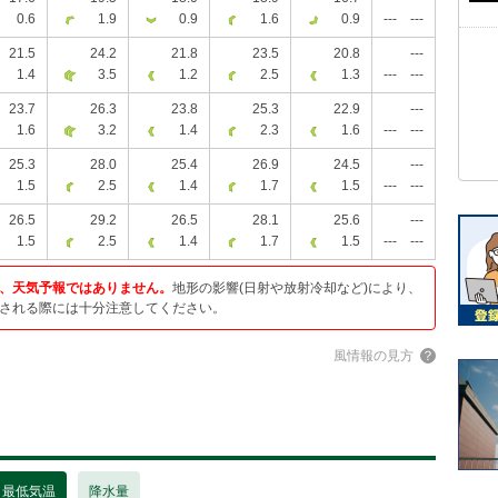
0.6
1.9
0.9
1.6
0.9
---
---
21.5
24.2
21.8
23.5
20.8
---
1.4
3.5
1.2
2.5
1.3
---
---
23.7
26.3
23.8
25.3
22.9
---
1.6
3.2
1.4
2.3
1.6
---
---
25.3
28.0
25.4
26.9
24.5
---
1.5
2.5
1.4
1.7
1.5
---
---
26.5
29.2
26.5
28.1
25.6
---
1.5
2.5
1.4
1.7
1.5
---
---
、天気予報ではありません。
地形の影響(日射や放射冷却など)により、
される際には十分注意してください。
風情報の見方
・最低気温
降水量