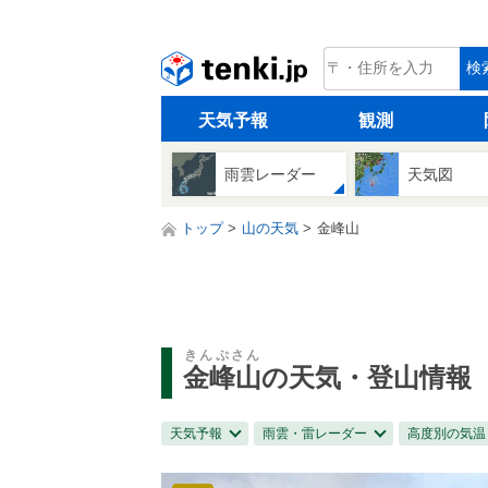
tenki.jp
検
天気予報
観測
雨雲レーダー
天気図
トップ
山の天気
金峰山
きんぷさん
金峰山
の天気・登山情報
天気予報
雨雲・雷レーダー
高度別の気温