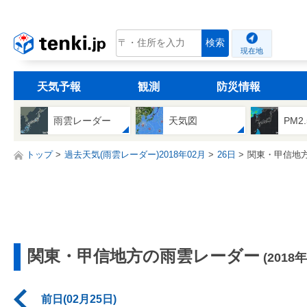
tenki.jp
検索
現在地
天気予報
観測
防災情報
雨雲レーダー
天気図
PM2
トップ
過去天気(雨雲レーダー)2018年02月
26日
関東・甲信地
関東・甲信地方の雨雲レーダー
(2018
前日(02月25日)