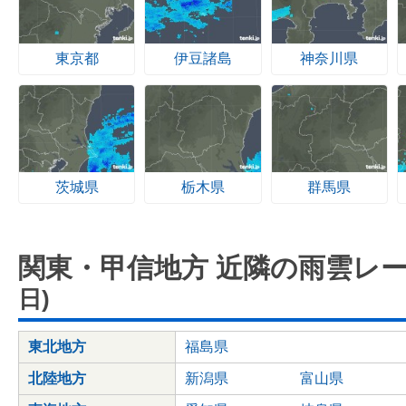
東京都
伊豆諸島
神奈川県
茨城県
栃木県
群馬県
関東・甲信地方 近隣の雨雲レ
日)
東北地方
福島県
北陸地方
新潟県
富山県