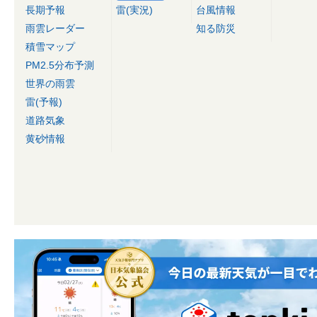
長期予報
雷(実況)
台風情報
雨雲レーダー
知る防災
積雪マップ
PM2.5分布予測
世界の雨雲
雷(予報)
道路気象
黄砂情報