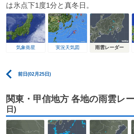
は氷点下1度1分と真冬日。
気象衛星
実況天気図
雨雲レーダー
前日(02月25日)
関東・甲信地方 各地の雨雲レ
日)