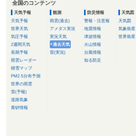
全国のコンテンツ
天気予報
観測
防災情報
天気図
天気予報
雨雲(過去)
警報・注意報
天気図
世界天気
アメダス実況
地震情報
気象衛星
気圧予報
実況天気
津波情報
世界衛星
2週間天気
過去天気
火山情報
長期予報
雷(実況)
台風情報
雨雲レーダー
知る防災
積雪マップ
PM2.5分布予測
世界の雨雲
雷(予報)
道路気象
黄砂情報