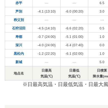
赤平
---
---
6.5
芦別
-4.1 (13:10)
-6.0 (00:20)
3.0
秩父別
---
---
---
石狩沼田
-4.5 (14:10)
-6.6 (02:20)
0.5
寿都
-0.7 (24:00)
-5.1 (01:00)
1.0
深川
-4.0 (24:00)
-6.4 (07:40)
0.0
黒松内
-1.2 (22:20)
-6.1 (02:00)
1.0
新城
---
---
5.0
日最高
日最低
日積算
地点名
気温(℃)
気温(℃)
降水量(m
※日最高気温・日最低気温・日最大風