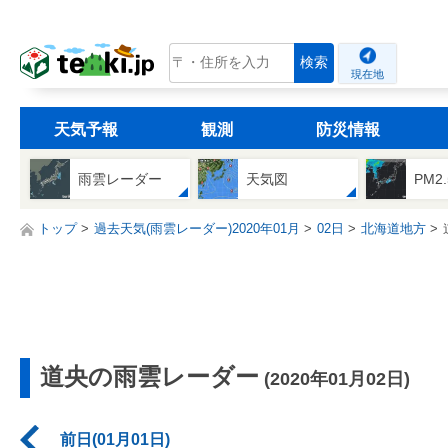
tenki.jp
検索
現在地
天気予報
観測
防災情報
雨雲レーダー
天気図
PM2
トップ
過去天気(雨雲レーダー)2020年01月
02日
北海道地方
道央の雨雲レーダー
(2020年01月02日)
前日(01月01日)