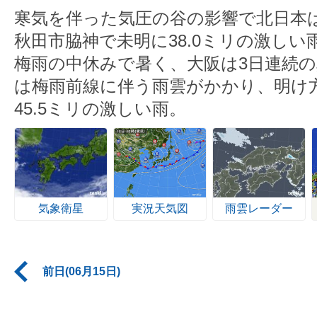
寒気を伴った気圧の谷の影響で北日本
秋田市脇神で未明に38.0ミリの激し
梅雨の中休みで暑く、大阪は3日連続
は梅雨前線に伴う雨雲がかかり、明け
45.5ミリの激しい雨。
気象衛星
実況天気図
雨雲レーダー
前日(06月15日)