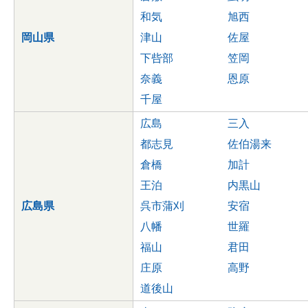
和気
旭西
岡山県
津山
佐屋
下呰部
笠岡
奈義
恩原
千屋
広島
三入
都志見
佐伯湯来
倉橋
加計
王泊
内黒山
広島県
呉市蒲刈
安宿
八幡
世羅
福山
君田
庄原
高野
道後山