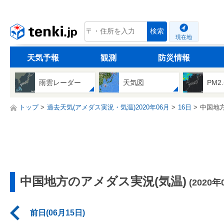
tenki.jp
検索
現在地
天気予報
観測
防災情報
雨雲レーダー
天気図
PM2
トップ
過去天気(アメダス実況・気温)2020年06月
16日
中国地
中国地方のアメダス実況(気温)
(2020年
前日(06月15日)