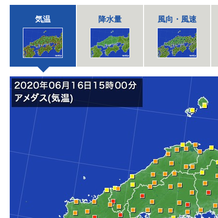
気温
降水量
風向・風速