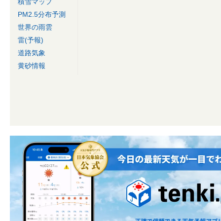
積雪マップ
PM2.5分布予測
世界の雨雲
雷(予報)
道路気象
黄砂情報