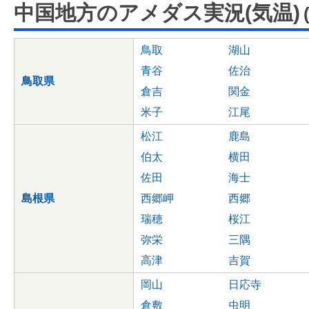
中国地方のアメダス実況(気温)
鳥取
湖山
青谷
佐治
鳥取県
倉吉
関金
米子
江尾
松江
鹿島
伯太
横田
佐田
海士
島根県
西郷岬
西郷
瑞穂
桜江
弥栄
三隅
高津
吉賀
岡山
日応寺
倉敷
虫明