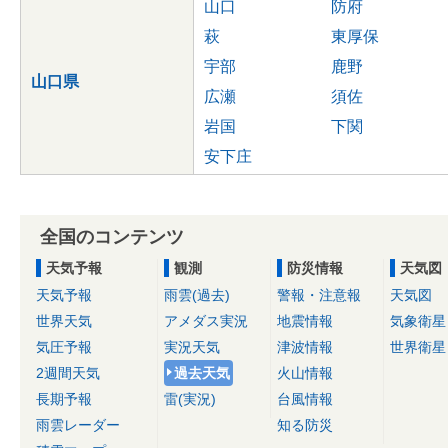
山口
防府
萩
東厚保
宇部
鹿野
山口県
広瀬
須佐
岩国
下関
安下庄
全国のコンテンツ
天気予報
観測
防災情報
天気図
天気予報
雨雲(過去)
警報・注意報
天気図
世界天気
アメダス実況
地震情報
気象衛星
気圧予報
実況天気
津波情報
世界衛星
2週間天気
過去天気
火山情報
長期予報
雷(実況)
台風情報
雨雲レーダー
知る防災