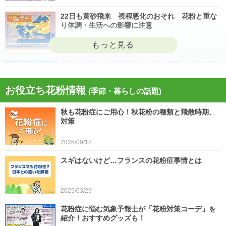
22日も黄砂飛来 視程悪化のおそれ 花粉と重な
り体調・生活への影響に注意
2026/04/22
北海道・東北の日本海側や北陸は雷雨 黄砂の飛
来も注意 今日4月21日(火)の天気
お役立ち花粉情報
(季節・暮らしの話題)
2026/04/21
秋も花粉症にご用心！秋花粉の種類と飛散時期、
今日21日は黄砂が広く飛来 花粉とのダブル影響
対策
に注意 症状悪化や洗濯物など対策を
2025/09/18
2026/04/21
スギはないけど…フランスの花粉症事情とは
スギ、ヒノキ花粉シーズン終了へ 東京の飛散量
は例年の1.2倍(速報値)
2026/04/20
2025/03/29
気象予報士の解説をもっと見る
花粉症に悩む気象予報士が「花粉対策コーデ」を
紹介！おすすめグッズも！