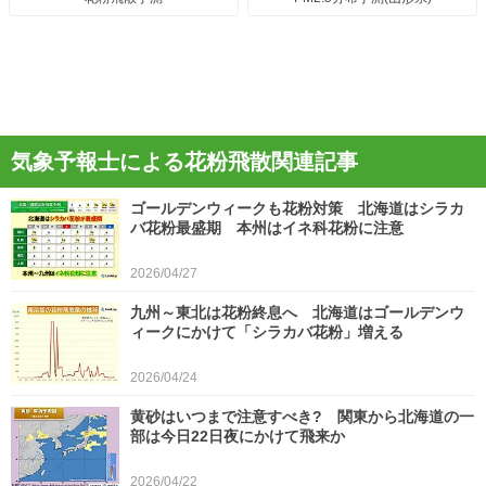
気象予報士による花粉飛散関連記事
ゴールデンウィークも花粉対策 北海道はシラカ
バ花粉最盛期 本州はイネ科花粉に注意
2026/04/27
九州～東北は花粉終息へ 北海道はゴールデンウ
ィークにかけて「シラカバ花粉」増える
2026/04/24
黄砂はいつまで注意すべき? 関東から北海道の一
部は今日22日夜にかけて飛来か
2026/04/22