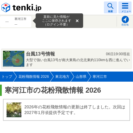
tenki.jp
検索
メニュー
直前に見た情報が
寒河江市
ここに保存されます
---
（ログイン不要）
現在地
台風13号情報
06日19:00現在
大型で強い台風13号が南大東島の北北東約110kmを西に進んでい
ます
トップ
花粉飛散情報 2026
東北地方
山形県
寒河江市
寒河江市の花粉飛散情報 2026
2026年の花粉飛散情報の更新は終了しました。次回は
2027年1月頃提供予定です。