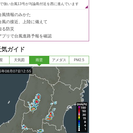
で強い台風13号が与論島付近を西に進んでいます
台風情報のみかた
台風の接近、上陸に備えて
知る防災
アプリで台風進路予報を確認
天気ガイド
星
天気図
雨雲
アメダス
PM2.5