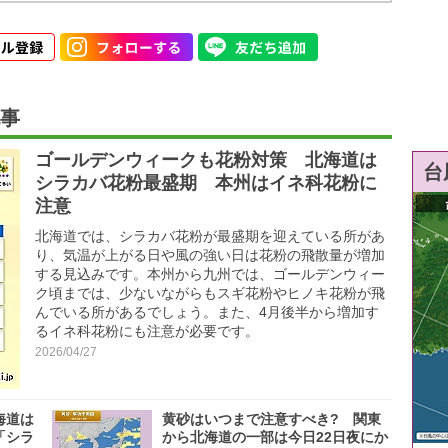
事
ゴールデンウィークも花粉対策 北海道は
台
シラカバ花粉最盛期 本州はイネ科花粉に
注意
北海道では、シラカバ花粉が最盛期を迎えている所があ
り、気温が上がる日や風の強い日は花粉の飛散量が増加
する見込みです。本州から九州では、ゴールデンウィー
ク頃までは、少ないながらもスギ花粉やヒノキ花粉が飛
んでいる所があるでしょう。また、4月後半から増加す
るイネ科花粉にも注意が必要です。
2026/04/27
海道は
黄砂はいつまで注意すべき? 関東
「シラ
から北海道の一部は今日22日夜にか