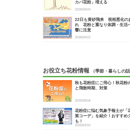
カバ花粉」増える
2026/04/24
22日も黄砂飛来 視程悪化の
れ 花粉と重なり体調・生活
響に注意
2026/04/22
お役立ち花粉情報
（季節・暮らしの話
秋も花粉症にご用心！秋花粉
と飛散時期、対策
2025/09/18
花粉症に悩む気象予報士が「
策コーデ」を紹介！おすすめ
も！
2025/03/10