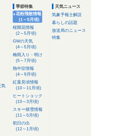
季節特集
天気ニュース
花粉飛散情報
気象予報士解説
(1～5月頃)
暮らしの話題
桜開花情報
放送局のニュース
(2～5月頃)
特集
GWの天気
(4～5月頃)
梅雨入り・明け
(5～7月頃)
熱中症情報
(4～9月頃)
紅葉見頃情報
天気
(10～11月頃)
ヒートショック
(10～3月頃)
スキー積雪情報
(11～5月頃)
初日の出
(12～1月頃)