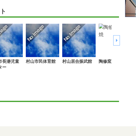
ト
市長瀞児童
村山市民体育館
村山居合振武館
陶修窯 碁点焼
ター