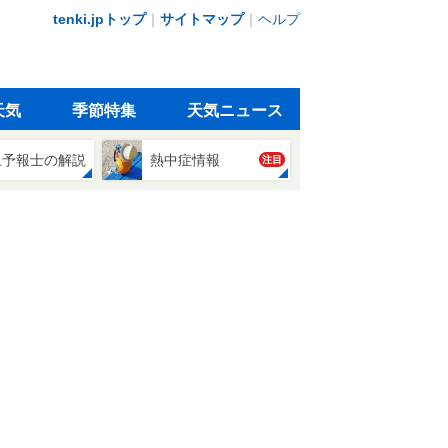
tenki.jpトップ
｜
サイトマップ
｜
ヘルプ
天気
季節特集
天気ニュース
象予報士の解説
熱中症情報
注目