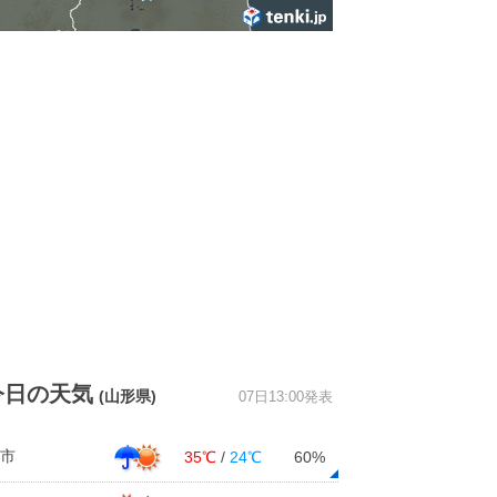
今日の天気
(山形県)
07日13:00発表
市
35℃
/
24℃
60%