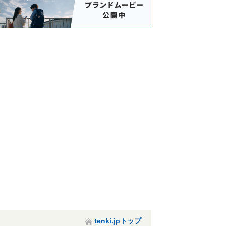
クアハウス碁点
あいかも会館
フォーラム東根
最上川美術館
tenki.jpトップ