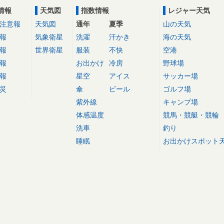
情報
天気図
指数情報
レジャー天気
注意報
天気図
通年
夏季
山の天気
報
気象衛星
洗濯
汗かき
海の天気
報
世界衛星
服装
不快
空港
報
お出かけ
冷房
野球場
報
星空
アイス
サッカー場
災
傘
ビール
ゴルフ場
紫外線
キャンプ場
体感温度
競馬・競艇・競輪
洗車
釣り
睡眠
お出かけスポット