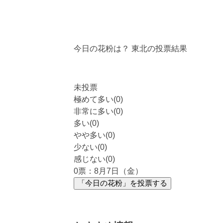
今日の花粉は？
東北
の投票結果
未投票
極めて多い(0)
非常に多い(0)
多い(0)
やや多い(0)
少ない(0)
感じない(0)
0
票：8月7日（金）
「今日の花粉」を投票する