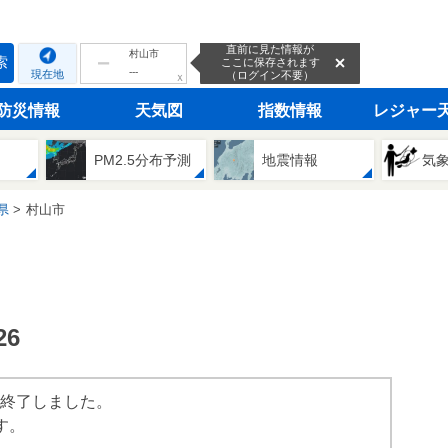
直前に見た情報が
村山市
索
ここに保存されます
---
現在地
（ログイン不要）
ｘ
防災情報
天気図
指数情報
レジャー
PM2.5分布予測
地震情報
気
県
村山市
6
は終了しました。
す。