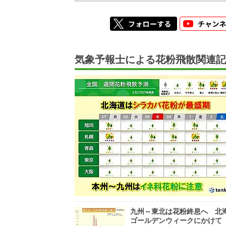
気象予報士による花粉飛散関連記
九州～東北は花粉終息へ 北
ゴールデンウィークにかけて