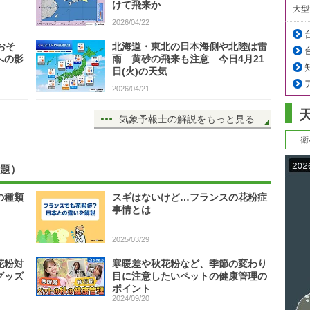
けて飛来か
大型
2026/04/22
おそ
北海道・東北の日本海側や北陸は雷
への影
雨 黄砂の飛来も注意 今日4月21
日(火)の天気
2026/04/21
気象予報士の解説をもっと見る
衛
題）
の種類
スギはないけど…フランスの花粉症
事情とは
2025/03/29
花粉対
寒暖差や秋花粉など、季節の変わり
グッズ
目に注意したいペットの健康管理の
ポイント
2024/09/20