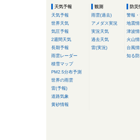
天気予報
観測
防災
天気予報
雨雲(過去)
警報・
世界天気
アメダス実況
地震情
気圧予報
実況天気
津波情
2週間天気
過去天気
火山情
長期予報
雷(実況)
台風情
雨雲レーダー
知る防
積雪マップ
PM2.5分布予測
世界の雨雲
雷(予報)
道路気象
黄砂情報