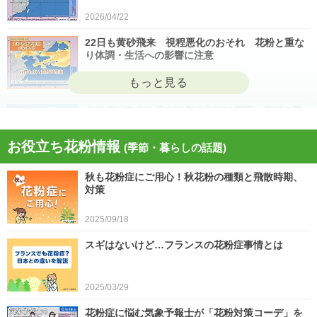
2026/04/22
22日も黄砂飛来 視程悪化のおそれ 花粉と重な
り体調・生活への影響に注意
2026/04/22
北海道・東北の日本海側や北陸は雷雨 黄砂の飛
来も注意 今日4月21日(火)の天気
お役立ち花粉情報
(季節・暮らしの話題)
2026/04/21
秋も花粉症にご用心！秋花粉の種類と飛散時期、
今日21日は黄砂が広く飛来 花粉とのダブル影響
対策
に注意 症状悪化や洗濯物など対策を
2025/09/18
2026/04/21
スギはないけど…フランスの花粉症事情とは
スギ、ヒノキ花粉シーズン終了へ 東京の飛散量
は例年の1.2倍(速報値)
2026/04/20
2025/03/29
気象予報士の解説をもっと見る
花粉症に悩む気象予報士が「花粉対策コーデ」を