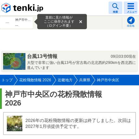
tenki.jp
検索
メニュー
直前に見た情報が
神戸市中央区
ここに保存されます
---
（ログイン不要）
現在地
台風13号情報
09日03:00現在
大型で非常に強い台風13号が宮古島の北北西約290kmを西北西に
進んでいます
トップ
花粉飛散情報 2026
近畿地方
兵庫県
神戸市中央区
神戸市中央区の花粉飛散情報
2026
2026年の花粉飛散情報の更新は終了しました。次回は
2027年1月頃提供予定です。