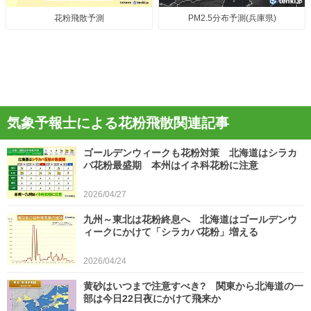
花粉飛散予測
PM2.5分布予測(兵庫県)
気象予報士による花粉飛散関連記事
ゴールデンウィークも花粉対策 北海道はシラカ
バ花粉最盛期 本州はイネ科花粉に注意
2026/04/27
九州～東北は花粉終息へ 北海道はゴールデンウ
ィークにかけて「シラカバ花粉」増える
2026/04/24
黄砂はいつまで注意すべき? 関東から北海道の一
部は今日22日夜にかけて飛来か