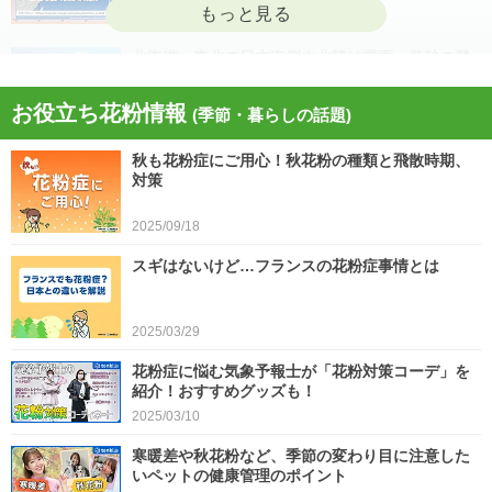
2026/04/22
北海道・東北の日本海側や北陸は雷雨 黄砂の飛
来も注意 今日4月21日(火)の天気
お役立ち花粉情報
(季節・暮らしの話題)
2026/04/21
秋も花粉症にご用心！秋花粉の種類と飛散時期、
今日21日は黄砂が広く飛来 花粉とのダブル影響
対策
に注意 症状悪化や洗濯物など対策を
2025/09/18
2026/04/21
スギはないけど…フランスの花粉症事情とは
スギ、ヒノキ花粉シーズン終了へ 東京の飛散量
は例年の1.2倍(速報値)
2026/04/20
2025/03/29
気象予報士の解説をもっと見る
花粉症に悩む気象予報士が「花粉対策コーデ」を
紹介！おすすめグッズも！
2025/03/10
寒暖差や秋花粉など、季節の変わり目に注意した
いペットの健康管理のポイント