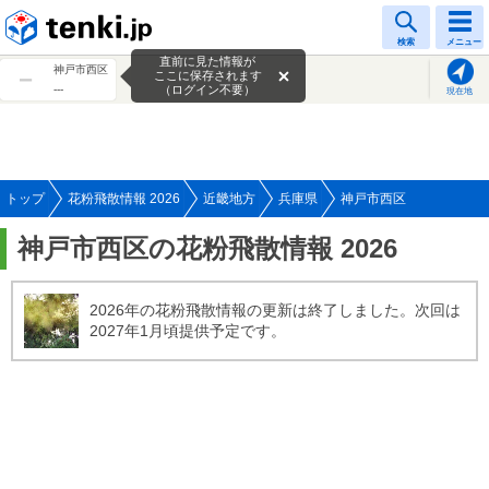
tenki.jp
検索
メニュー
直前に見た情報が
神戸市西区
ここに保存されます
---
（ログイン不要）
現在地
トップ
花粉飛散情報 2026
近畿地方
兵庫県
神戸市西区
神戸市西区の花粉飛散情報 2026
2026年の花粉飛散情報の更新は終了しました。次回は
2027年1月頃提供予定です。