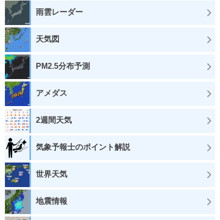
雨雲レーダー
天気図
PM2.5分布予測
アメダス
2週間天気
気象予報士のポイント解説
世界天気
地震情報