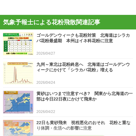
気象予報士による花粉飛散関連記事
ゴールデンウィークも花粉対策 北海道はシラカ
バ花粉最盛期 本州はイネ科花粉に注意
2026/04/27
九州～東北は花粉終息へ 北海道はゴールデンウ
ィークにかけて「シラカバ花粉」増える
2026/04/24
黄砂はいつまで注意すべき? 関東から北海道の一
部は今日22日夜にかけて飛来か
2026/04/22
22日も黄砂飛来 視程悪化のおそれ 花粉と重な
り体調・生活への影響に注意