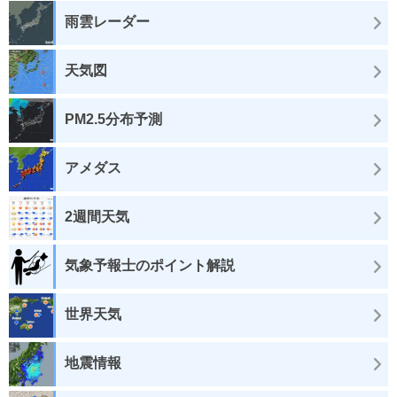
雨雲レーダー
天気図
PM2.5分布予測
アメダス
2週間天気
気象予報士のポイント解説
世界天気
地震情報