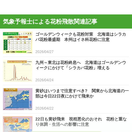
気象予報士による花粉飛散関連記事
ゴールデンウィークも花粉対策 北海道はシラカ
バ花粉最盛期 本州はイネ科花粉に注意
2026/04/27
九州～東北は花粉終息へ 北海道はゴールデンウ
ィークにかけて「シラカバ花粉」増える
2026/04/24
黄砂はいつまで注意すべき? 関東から北海道の一
部は今日22日夜にかけて飛来か
2026/04/22
22日も黄砂飛来 視程悪化のおそれ 花粉と重な
り体調・生活への影響に注意