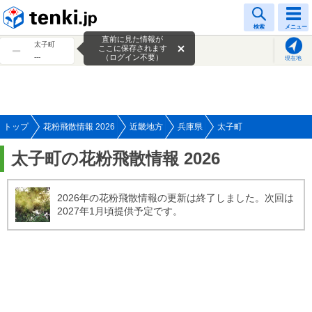
tenki.jp
検索
メニュー
直前に見た情報が
太子町
ここに保存されます
---
（ログイン不要）
現在地
トップ
花粉飛散情報 2026
近畿地方
兵庫県
太子町
太子町の花粉飛散情報 2026
2026年の花粉飛散情報の更新は終了しました。次回は
2027年1月頃提供予定です。