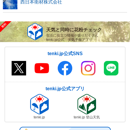
西日本衛材株式会社
天気と同時に花粉チェック
生活に役立つ情報が盛りだくさん
tenki.jp公式 天気予報アプリ
tenki.jp公式SNS
tenki.jp公式アプリ
tenki.jp
tenki.jp 登山天気