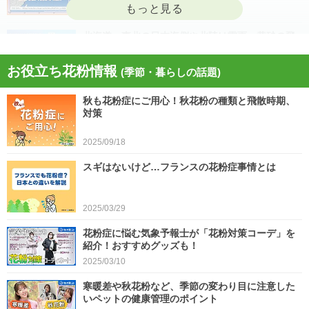
2026/04/22
北海道・東北の日本海側や北陸は雷雨 黄砂の飛
来も注意 今日4月21日(火)の天気
お役立ち花粉情報
(季節・暮らしの話題)
2026/04/21
秋も花粉症にご用心！秋花粉の種類と飛散時期、
今日21日は黄砂が広く飛来 花粉とのダブル影響
対策
に注意 症状悪化や洗濯物など対策を
2025/09/18
2026/04/21
スギはないけど…フランスの花粉症事情とは
スギ、ヒノキ花粉シーズン終了へ 東京の飛散量
は例年の1.2倍(速報値)
2026/04/20
2025/03/29
気象予報士の解説をもっと見る
花粉症に悩む気象予報士が「花粉対策コーデ」を
紹介！おすすめグッズも！
2025/03/10
寒暖差や秋花粉など、季節の変わり目に注意した
いペットの健康管理のポイント