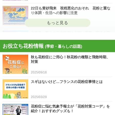
22日も黄砂飛来 視程悪化のおそれ 花粉と重な
り体調・生活への影響に注意
2026/04/22
北海道・東北の日本海側や北陸は雷雨 黄砂の飛
来も注意 今日4月21日(火)の天気
お役立ち花粉情報
(季節・暮らしの話題)
2026/04/21
秋も花粉症にご用心！秋花粉の種類と飛散時期、
今日21日は黄砂が広く飛来 花粉とのダブル影響
対策
に注意 症状悪化や洗濯物など対策を
2025/09/18
2026/04/21
スギはないけど…フランスの花粉症事情とは
スギ、ヒノキ花粉シーズン終了へ 東京の飛散量
は例年の1.2倍(速報値)
2026/04/20
2025/03/29
気象予報士の解説をもっと見る
花粉症に悩む気象予報士が「花粉対策コーデ」を
紹介！おすすめグッズも！