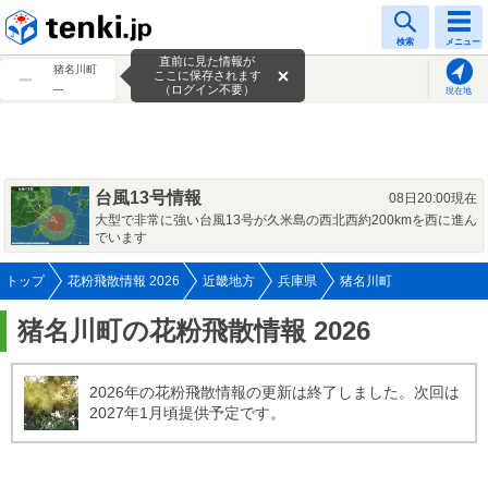
tenki.jp
検索
メニュー
直前に見た情報が
猪名川町
ここに保存されます
---
（ログイン不要）
現在地
台風13号情報
08日20:00現在
大型で非常に強い台風13号が久米島の西北西約200kmを西に進ん
でいます
トップ
花粉飛散情報 2026
近畿地方
兵庫県
猪名川町
猪名川町の花粉飛散情報 2026
2026年の花粉飛散情報の更新は終了しました。次回は
2027年1月頃提供予定です。