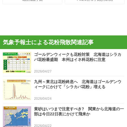
気象予報士による花粉飛散関連記事
ゴールデンウィークも花粉対策 北海道はシラカ
バ花粉最盛期 本州はイネ科花粉に注意
2026/04/27
九州～東北は花粉終息へ 北海道はゴールデンウ
ィークにかけて「シラカバ花粉」増える
2026/04/24
黄砂はいつまで注意すべき? 関東から北海道の一
部は今日22日夜にかけて飛来か
2026/04/22