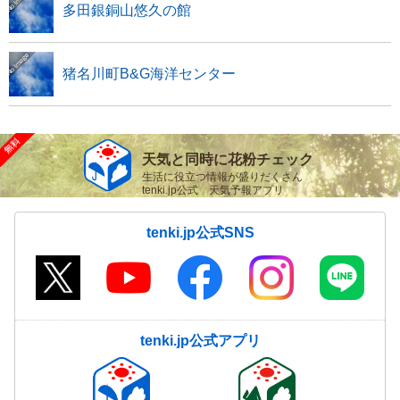
多田銀銅山悠久の館
猪名川町B&G海洋センター
天気と同時に花粉チェック
生活に役立つ情報が盛りだくさん
tenki.jp公式 天気予報アプリ
tenki.jp公式SNS
tenki.jp公式アプリ