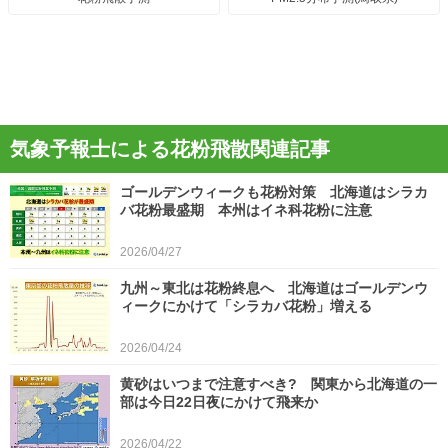
気象予報士による花粉飛散関連記事
ゴールデンウィークも花粉対策 北海道はシラカ
バ花粉最盛期 本州はイネ科花粉に注意
2026/04/27
九州～東北は花粉終息へ 北海道はゴールデンウ
ィークにかけて「シラカバ花粉」増える
2026/04/24
黄砂はいつまで注意すべき? 関東から北海道の一
部は今日22日夜にかけて飛来か
2026/04/22