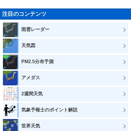
注目のコンテンツ
雨雲レーダー
天気図
PM2.5分布予測
アメダス
2週間天気
気象予報士のポイント解説
世界天気