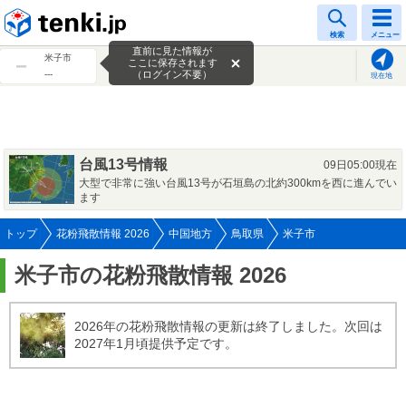
tenki.jp
検索
メニュー
直前に見た情報が
米子市
ここに保存されます
---
（ログイン不要）
現在地
台風13号情報
09日05:00現在
大型で非常に強い台風13号が石垣島の北約300kmを西に進んでい
ます
トップ
花粉飛散情報 2026
中国地方
鳥取県
米子市
米子市の花粉飛散情報 2026
2026年の花粉飛散情報の更新は終了しました。次回は
2027年1月頃提供予定です。