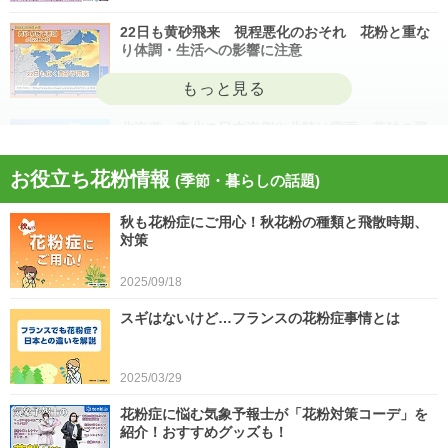
22日も黄砂飛来 視程悪化のおそれ 花粉と重な
り体調・生活への影響に注意
2026/04/22
北海道・東北の日本海側や北陸は雷雨 黄砂の飛
来も注意 今日4月21日(火)の天気
お役立ち花粉情報
(季節・暮らしの話題)
2026/04/21
秋も花粉症にご用心！秋花粉の種類と飛散時期、
今日21日は黄砂が広く飛来 花粉とのダブル影響
対策
に注意 症状悪化や洗濯物など対策を
2025/09/18
2026/04/21
スギはないけど…フランスの花粉症事情とは
スギ、ヒノキ花粉シーズン終了へ 東京の飛散量
は例年の1.2倍(速報値)
2026/04/20
2025/03/29
気象予報士の解説をもっと見る
花粉症に悩む気象予報士が「花粉対策コーデ」を
紹介！おすすめグッズも！