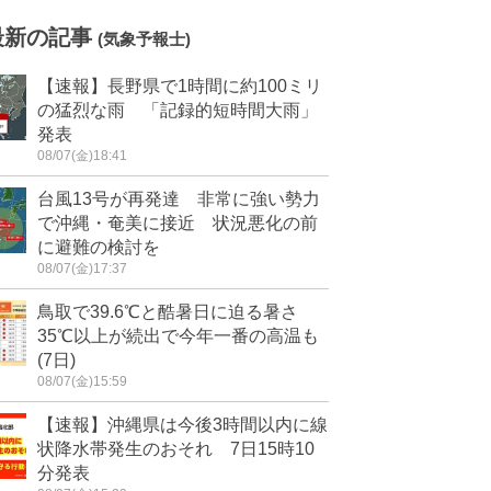
最新の記事
(気象予報士)
【速報】長野県で1時間に約100ミリ
の猛烈な雨 「記録的短時間大雨」
発表
08/07(金)18:41
台風13号が再発達 非常に強い勢力
で沖縄・奄美に接近 状況悪化の前
に避難の検討を
08/07(金)17:37
鳥取で39.6℃と酷暑日に迫る暑さ
35℃以上が続出で今年一番の高温も
(7日)
08/07(金)15:59
【速報】沖縄県は今後3時間以内に線
状降水帯発生のおそれ 7日15時10
分発表