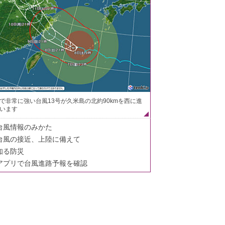
で非常に強い台風13号が久米島の北約90kmを西に進
います
台風情報のみかた
台風の接近、上陸に備えて
知る防災
アプリで台風進路予報を確認