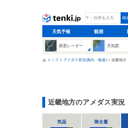
tenki.jp
検
天気予報
観測
雨雲レーダー
天気図
トップ
アメダス実況(風向・風速)
近畿地方
近畿地方のアメダス実況
気温
降水量