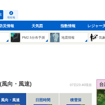
索
現在地
防災情報
天気図
指数情報
レジャー
PM2.5分布予測
地震情報
気
(風向・風速)
台
07日23:40現在
風向・風速
日照時間
積雪深