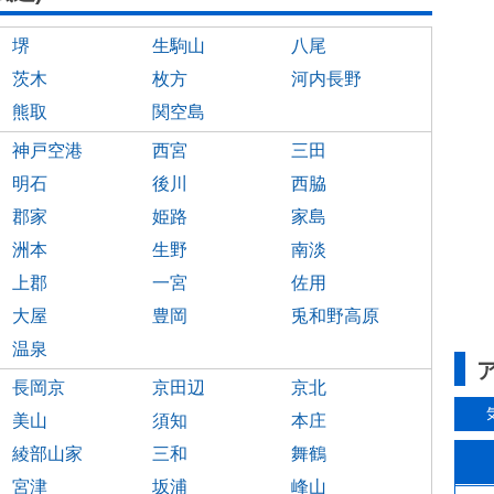
堺
生駒山
八尾
茨木
枚方
河内長野
熊取
関空島
神戸空港
西宮
三田
明石
後川
西脇
郡家
姫路
家島
洲本
生野
南淡
上郡
一宮
佐用
大屋
豊岡
兎和野高原
温泉
長岡京
京田辺
京北
美山
須知
本庄
綾部山家
三和
舞鶴
宮津
坂浦
峰山