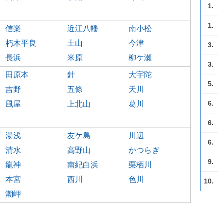
1.
1.
信楽
近江八幡
南小松
朽木平良
土山
今津
3.
長浜
米原
柳ケ瀬
3.
田原本
針
大宇陀
5.
吉野
五條
天川
6.
風屋
上北山
葛川
6.
湯浅
友ケ島
川辺
6.
清水
高野山
かつらぎ
9.
龍神
南紀白浜
栗栖川
本宮
西川
色川
10.
潮岬