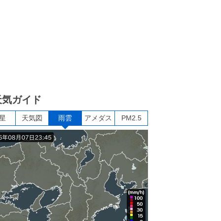
天気ガイド
星
天気図
雨雲
アメダス
PM2.5