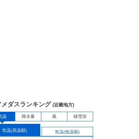
アメダスランキング
(近畿地方)
気温
降水量
風
積雪深
気温(高温順)
気温(低温順)