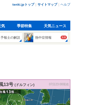
tenki.jpトップ
｜
サイトマップ
｜
ヘルプ
天気
季節特集
天気ニュース
象予報士の解説
熱中症情報
注目
風13号
(ドルフィン)
07日23:00現在