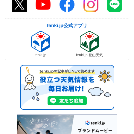
tenki.jp公式アプリ
tenki.jp
tenki.jp 登山天気