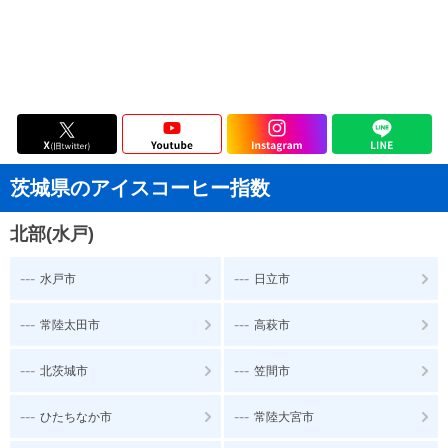
茨城県のアイスコーヒー指数
北部(水戸)
---
---
水戸市
日立市
---
---
常陸太田市
高萩市
---
---
北茨城市
笠間市
---
---
ひたちなか市
常陸大宮市