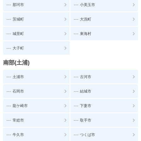
---
---
那珂市
小美玉市
---
---
茨城町
大洗町
---
---
城里町
東海村
---
大子町
南部(土浦)
---
---
土浦市
古河市
---
---
石岡市
結城市
---
---
龍ケ崎市
下妻市
---
---
常総市
取手市
---
---
牛久市
つくば市