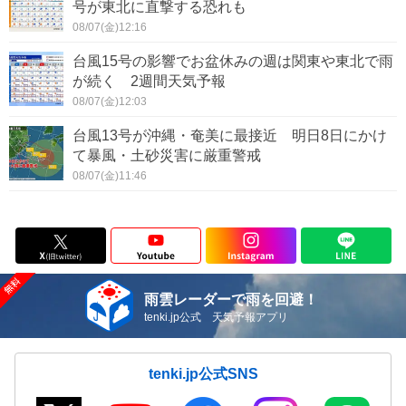
号が東北に直撃する恐れも
08/07(金)12:16
台風15号の影響でお盆休みの週は関東や東北で雨
が続く 2週間天気予報
08/07(金)12:03
台風13号が沖縄・奄美に最接近 明日8日にかけ
て暴風・土砂災害に厳重警戒
08/07(金)11:46
雨雲レーダーで雨を回避！
tenki.jp公式 天気予報アプリ
tenki.jp公式SNS