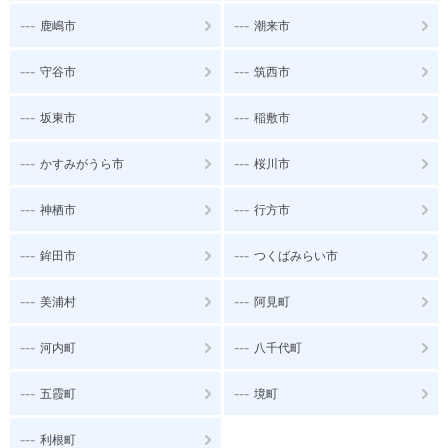
---
---
鹿嶋市
潮来市
---
---
守谷市
筑西市
---
---
坂東市
稲敷市
---
---
かすみがうら市
桜川市
---
---
神栖市
行方市
---
---
鉾田市
つくばみらい市
---
---
美浦村
阿見町
---
---
河内町
八千代町
---
---
五霞町
境町
---
利根町