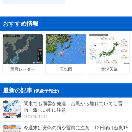
おすすめ情報
天気図
実況天気
雨雲レーダー
最新の記事
(気象予報士)
関東でも雨雲が発達 台風から離れていても雷
雨・激しい雨に注意
08/07(金)12:32
今週末は突然の雨や雷雨に注意 12日頃は台風15