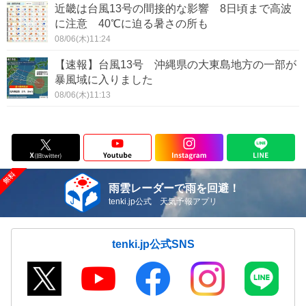
近畿は台風13号の間接的な影響 8日頃まで高波
に注意 40℃に迫る暑さの所も
08/06(木)11:24
【速報】台風13号 沖縄県の大東島地方の一部が
暴風域に入りました
08/06(木)11:13
雨雲レーダーで雨を回避！
tenki.jp公式 天気予報アプリ
tenki.jp公式SNS