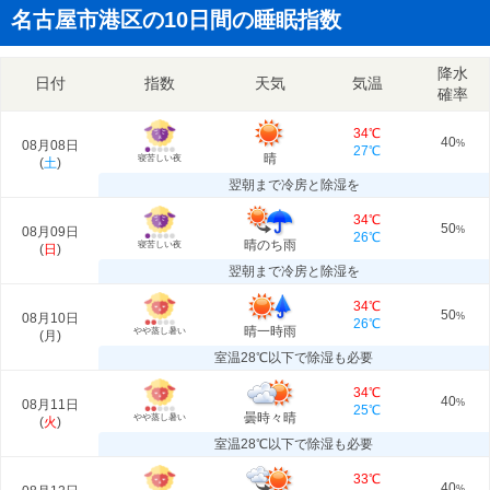
名古屋市港区の10日間の睡眠指数
降水
日付
指数
天気
気温
確率
34℃
40
08月08日
%
27℃
晴
寝苦しい夜
(
土
)
翌朝まで冷房と除湿を
34℃
50
08月09日
%
26℃
晴のち雨
寝苦しい夜
(
日
)
翌朝まで冷房と除湿を
34℃
50
08月10日
%
26℃
晴一時雨
やや蒸し暑い
(
月
)
室温28℃以下で除湿も必要
34℃
40
08月11日
%
25℃
曇時々晴
やや蒸し暑い
(
火
)
室温28℃以下で除湿も必要
33℃
40
%