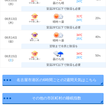
08月12日
24℃
曇のち晴
やや蒸し暑い
(
水
)
室温28℃以下で除湿も必要
31℃
20
08月13日
%
24℃
晴時々曇
やや蒸し暑い
(
木
)
室温28℃以下で除湿も必要
34℃
40
08月14日
%
25℃
晴時々曇
寝苦しい夜
(
金
)
翌朝まで冷房と除湿を
34℃
50
08月15日
%
26℃
曇のち雨
やや蒸し暑い
(
土
)
室温28℃以下で除湿も必要
名古屋市港区の6時間ごとの2週間天気はこちら
その他の市区町村の睡眠指数