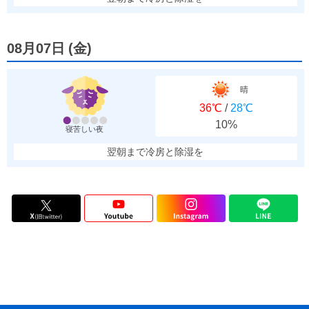
08月07日
(
金
)
晴
36℃
/
28℃
10%
寝苦しい夜
翌朝まで冷房と除湿を