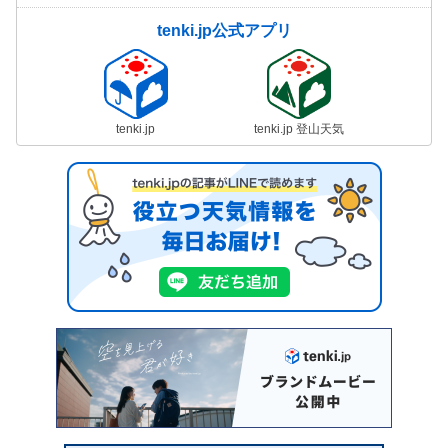
tenki.jp公式アプリ
tenki.jp
tenki.jp 登山天気