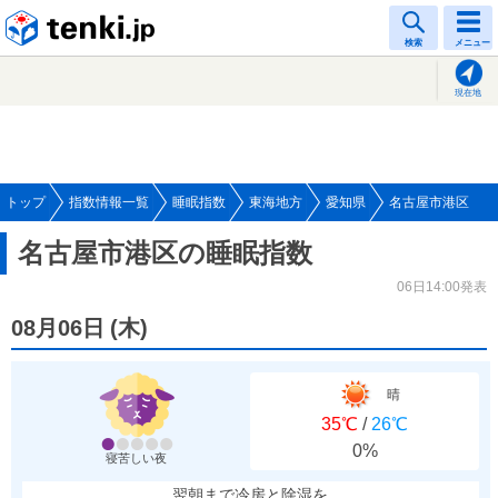
tenki.jp
検索
メニュー
現在地
トップ
指数情報一覧
睡眠指数
東海地方
愛知県
名古屋市港区
名古屋市港区の睡眠指数
06日14:00発表
08月06日
(
木
)
晴
35℃
/
26℃
0%
寝苦しい夜
翌朝まで冷房と除湿を