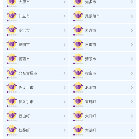
大府市
知多市
知立市
尾張旭市
高浜市
岩倉市
豊明市
日進市
愛西市
清須市
北名古屋市
弥富市
みよし市
あま市
長久手市
東郷町
豊山町
大口町
扶桑町
大治町