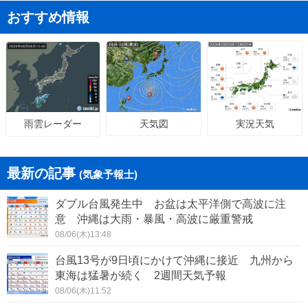
おすすめ情報
天気図
実況天気
雨雲レーダー
最新の記事
(気象予報士)
ダブル台風発生中 お盆は太平洋側で高波に注
意 沖縄は大雨・暴風・高波に厳重警戒
08/06(木)13:48
台風13号が9日頃にかけて沖縄に接近 九州から
東海は猛暑が続く 2週間天気予報
08/06(木)11:52