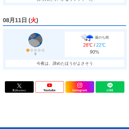
08月11日
(
火
)
曇のち雨
28℃
/
22℃
90%
0
今夜は、諦めたほうがよさそう