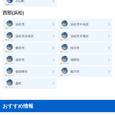
小山町
西部(浜松)
浜松市
浜松市中央区
浜松市浜名区
浜松市天竜区
磐田市
掛川市
袋井市
湖西市
御前崎市
菊川市
森町
おすすめ情報