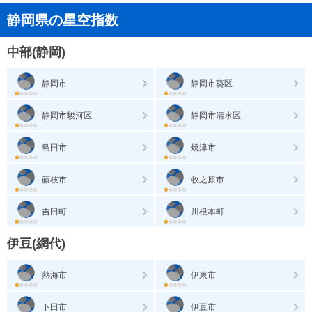
静岡県の星空指数
中部(静岡)
静岡市
静岡市葵区
静岡市駿河区
静岡市清水区
島田市
焼津市
藤枝市
牧之原市
吉田町
川根本町
伊豆(網代)
熱海市
伊東市
下田市
伊豆市