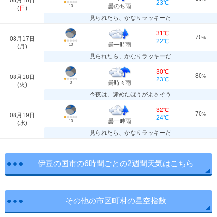
08月16日
23℃
曇のち雨
10
(
日
)
見られたら、かなりラッキーだ
31℃
70
08月17日
%
22℃
曇一時雨
10
(
月
)
見られたら、かなりラッキーだ
30℃
80
08月18日
%
23℃
曇時々雨
0
(
火
)
今夜は、諦めたほうがよさそう
32℃
70
08月19日
%
24℃
曇一時雨
10
(
水
)
見られたら、かなりラッキーだ
伊豆の国市の6時間ごとの2週間天気はこちら
その他の市区町村の星空指数