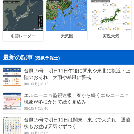
天気図
実況天気
雨雲レーダー
最新の記事
(気象予報士)
台風15号 明日11日午後に関東や東北に接近・上
陸のおそれ 大雨や暴風に警戒
08/10(月)18:12
エルニーニョ監視速報 春から続くエルニーニョ
現象が冬にかけて続く見込み
08/10(月)15:40
台風15号で明日11日は関東・東北で大荒れ 通過
後もお盆は天気ぐずつく
08/10(月)15:06