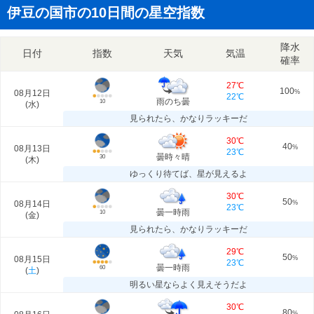
伊豆の国市の10日間の星空指数
降水
日付
指数
天気
気温
確率
27℃
100
08月12日
%
22℃
雨のち曇
10
(
水
)
見られたら、かなりラッキーだ
30℃
40
08月13日
%
23℃
曇時々晴
30
(
木
)
ゆっくり待てば、星が見えるよ
30℃
50
08月14日
%
23℃
曇一時雨
10
(
金
)
見られたら、かなりラッキーだ
29℃
50
08月15日
%
23℃
曇一時雨
60
(
土
)
明るい星ならよく見えそうだよ
30℃
80
%