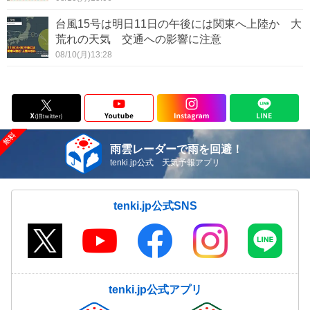
台風15号は明日11日の午後には関東へ上陸か 大
荒れの天気 交通への影響に注意
08/10(月)13:28
雨雲レーダーで雨を回避！
tenki.jp公式 天気予報アプリ
tenki.jp公式SNS
tenki.jp公式アプリ