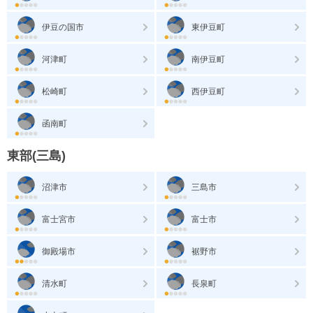
伊豆の国市
東伊豆町
河津町
南伊豆町
松崎町
西伊豆町
函南町
東部(三島)
沼津市
三島市
富士宮市
富士市
御殿場市
裾野市
清水町
長泉町