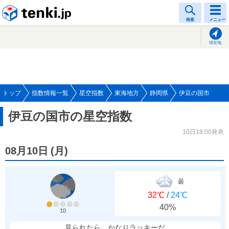
tenki.jp
検索
メニュー
現在地
トップ
指数情報一覧
星空指数
東海地方
静岡県
伊豆の国市
伊豆の国市の星空指数
10日18:00発表
08月10日
(
月
)
曇
32℃
/
24℃
40%
10
見られたら、かなりラッキーだ