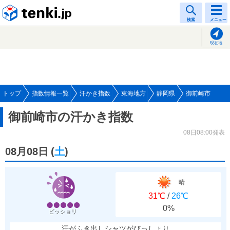
tenki.jp
検索
メニュー
現在地
トップ
指数情報一覧
汗かき指数
東海地方
静岡県
御前崎市
御前崎市の汗かき指数
08日08:00発表
08月08日
(
土
)
晴
31℃
/
26℃
0%
ビッショリ
汗がふき出しシャツがびっしょり