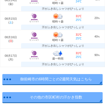
08月14日
24℃
晴時々曇
ビッショリ
(
金
)
汗がふき出しシャツがびっしょり
31℃
20
08月15日
%
25℃
晴時々曇
ビッショリ
(
土
)
汗がふき出しシャツがびっしょり
31℃
40
08月16日
%
25℃
晴時々曇
ビッショリ
(
日
)
汗がふき出しシャツがびっしょり
31℃
90
08月17日
%
25℃
曇一時雨
ビッショリ
(
月
)
汗がふき出しシャツがびっしょり
御前崎市の6時間ごとの2週間天気はこちら
その他の市区町村の汗かき指数