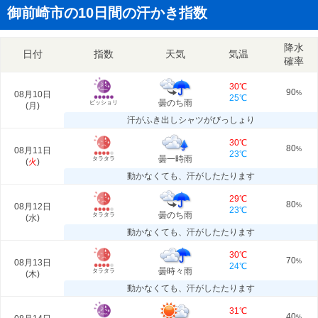
御前崎市の10日間の汗かき指数
降水
日付
指数
天気
気温
確率
30℃
90
08月10日
%
25℃
曇のち雨
ビッショリ
(
月
)
汗がふき出しシャツがびっしょり
30℃
80
08月11日
%
23℃
曇一時雨
タラタラ
(
火
)
動かなくても、汗がしたたります
29℃
80
08月12日
%
23℃
曇のち雨
タラタラ
(
水
)
動かなくても、汗がしたたります
30℃
70
08月13日
%
24℃
曇時々雨
タラタラ
(
木
)
動かなくても、汗がしたたります
31℃
40
%