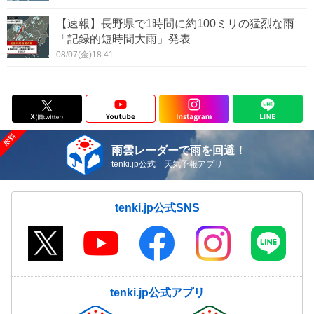
【速報】長野県で1時間に約100ミリの猛烈な雨
「記録的短時間大雨」発表
08/07(金)18:41
雨雲レーダーで雨を回避！
tenki.jp公式 天気予報アプリ
tenki.jp公式SNS
tenki.jp公式アプリ