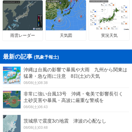
天気図
実況天気
雨雲レーダー
最新の記事
(気象予報士)
沖縄は台風の影響で暴風や大雨 九州から関東は
猛暑・急な雨に注意 8日(土)の天気
08/08(土)08:38
非常に強い台風13号 沖縄・奄美で影響長引く
土砂災害や暴風・高波に厳重な警戒を
08/08(土)06:43
茨城県で震度3の地震 津波の心配なし
08/08(土)03:48