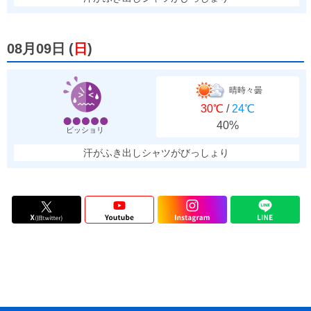
08月09日
(
日
)
晴時々曇
30℃
/
24℃
40%
ビッショリ
汗がふき出しシャツがびっしょり