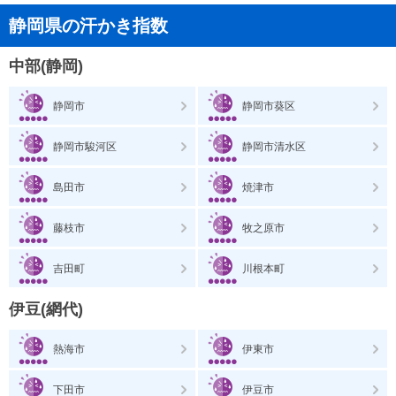
静岡県の汗かき指数
中部(静岡)
静岡市
静岡市葵区
静岡市駿河区
静岡市清水区
島田市
焼津市
藤枝市
牧之原市
吉田町
川根本町
伊豆(網代)
熱海市
伊東市
下田市
伊豆市