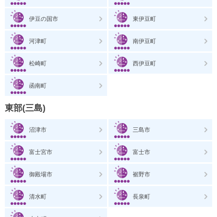
伊豆の国市
東伊豆町
河津町
南伊豆町
松崎町
西伊豆町
函南町
東部(三島)
沼津市
三島市
富士宮市
富士市
御殿場市
裾野市
清水町
長泉町