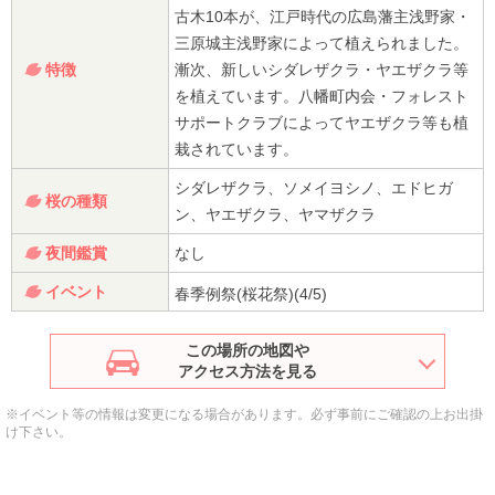
古木10本が、江戸時代の広島藩主浅野家・
三原城主浅野家によって植えられました。
特徴
漸次、新しいシダレザクラ・ヤエザクラ等
を植えています。八幡町内会・フォレスト
サポートクラブによってヤエザクラ等も植
栽されています。
シダレザクラ、ソメイヨシノ、エドヒガ
桜の種類
ン、ヤエザクラ、ヤマザクラ
夜間鑑賞
なし
イベント
春季例祭(桜花祭)(4/5)
この場所の地図や
アクセス方法を見る
※イベント等の情報は変更になる場合があります。必ず事前にご確認の上お出掛
け下さい。