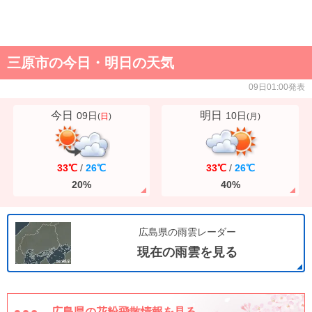
三原市の今日・明日の天気
09日01:00発表
今日
明日
09日
10日
(
日
)
(
月
)
33℃
/
26℃
33℃
/
26℃
20%
40%
広島県の雨雲レーダー
現在の雨雲を見る
広島県の花粉飛散情報を見る