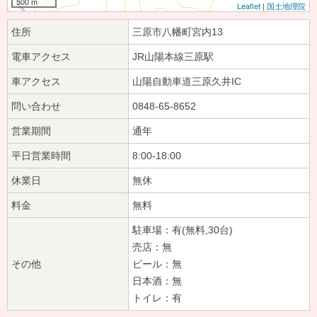
500 m
Leaflet
|
国土地理院
住所
三原市八幡町宮内13
電車アクセス
JR山陽本線三原駅
車アクセス
山陽自動車道三原久井IC
問い合わせ
0848-65-8652
営業期間
通年
平日営業時間
8:00-18:00
休業日
無休
料金
無料
駐車場：有(無料,30台)
売店：無
その他
ビール：無
日本酒：無
トイレ：有