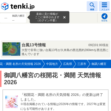
tenki.jp
検索
メニュー
直前に見た情報が
御調八幡宮
ここに保存されます
---
（ログイン不要）
現在地
台風13号情報
09日01:00現在
大型で非常に強い台風13号が久米島の西北西約280kmを西北西に
進んでいます
花・満開 名所の天気情報 2026
中国地方
広島県
三原市
御調八幡宮
御調八幡宮の桜開花・満開 天気情報
2026
『桜開花・満開 名所の天気情報 2026』の更新は終了
しました。
※現在掲載されている情報は2026年の情報です。2027年は変更
になる可能性があります。