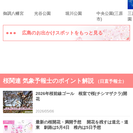
御調八幡宮
光谷公園
堀川公園
中央公園(三原
三
市)
園
広島のお出かけスポットをもっと見る
桜関連 気象予報士のポイント解説
（日直予報士）
2026年桜前線ゴール 根室で桜(チシマザクラ)開
花
2026/05/06
最新の桜開花・満開予想 開花を残すは道北・道
東 釧路は5月4日 稚内は5日予想