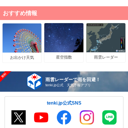
おすすめ情報
星空指数
雨雲レーダー
お出かけ天気
雨雲レーダーで雨を回避！
tenki.jp公式 天気予報アプリ
tenki.jp公式SNS