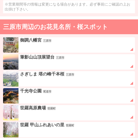
※営業期間等の情報は変更になる場合があります。必ず事前にご確認の上お
出掛け下さい。
三原市周辺のお花見名所・桜スポット
御調八幡宮
三原市
筆影山山頂展望台
三原市
さぎしま 塔の峰千本桜
三原市
千光寺公園
尾道市
世羅高原農場
世羅町
世羅 甲山ふれあいの里
世羅町