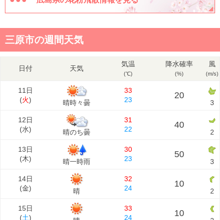
三原市の週間天気
気温
降水確率
風
日付
天気
(℃)
(%)
(m/s)
11日
33
20
(
火
)
23
晴時々曇
3
12日
31
40
(
水
)
22
晴のち曇
2
13日
30
50
(
木
)
23
晴一時雨
3
14日
32
10
(
金
)
24
晴
2
15日
33
10
(
土
)
24