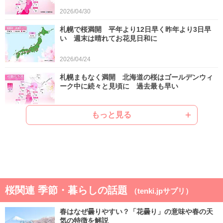
2026/04/30
札幌で桜満開 平年より12日早く昨年より3日早
い 週末は晴れてお花見日和に
2026/04/24
札幌まもなく満開 北海道の桜はゴールデンウィ
ーク中に続々と見頃に 過去最も早い
2026/04/22
もっと見る
ゴールデンウィークは晴れと雨が交互 晴れると
汗ばむ陽気で早めに暑さに強い体作りを
2026/04/21
気象予報士の解説をもっと見る
桜関連 季節・暮らしの話題
（tenki.jpサプリ）
春はなぜ曇りやすい？「花曇り」の意味や春の天
気の特徴を解説