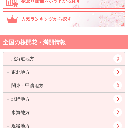
桜祭り開催スポットから探す
人気ランキングから探す
全国の桜開花・満開情報
北海道地方
東北地方
道北
道東
道央
道南
関東・甲信地方
青森県
岩手県
宮城県
秋田県
北陸地方
東京都
神奈川県
山形県
福島県
埼玉県
千葉県
東海地方
新潟県
富山県
茨城県
栃木県
石川県
福井県
近畿地方
愛知県
岐阜県