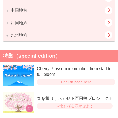
群馬県
山梨県
静岡県
三重県
中国地方
大阪府
兵庫県
長野県
京都府
滋賀県
四国地方
鳥取県
島根県
奈良県
和歌山県
岡山県
広島県
九州地方
徳島県
香川県
山口県
愛媛県
高知県
福岡県
佐賀県
特集（special edition）
長崎県
熊本県
Cherry Blossom information from start to
大分県
宮崎県
full bloom
English page here
鹿児島県
春を報（しら）せる百円桜プロジェクト
東北に桜を咲かせよう