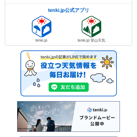
tenki.jp公式アプリ
tenki.jp
tenki.jp 登山天気