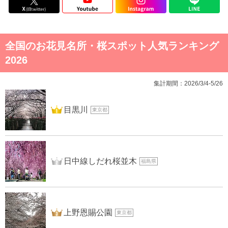
全国のお花見名所・桜スポット人気ランキング
2026
集計期間：2026/3/4-5/26
1位
目黒川
東京都
2位
日中線しだれ桜並木
福島県
3位
上野恩賜公園
東京都