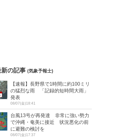
最新の記事
(気象予報士)
【速報】長野県で1時間に約100ミリ
の猛烈な雨 「記録的短時間大雨」
発表
08/07(金)18:41
台風13号が再発達 非常に強い勢力
で沖縄・奄美に接近 状況悪化の前
に避難の検討を
08/07(金)17:37