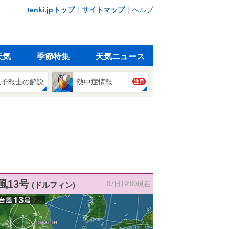
tenki.jpトップ
｜
サイトマップ
｜
ヘルプ
天気
季節特集
天気ニュース
象予報士の解説
熱中症情報
注目
風13号
(ドルフィン)
07日19:00現在