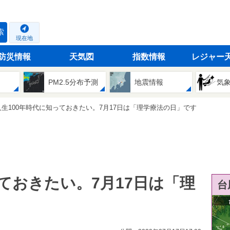
索
現在地
防災情報
天気図
指数情報
レジャー
PM2.5分布予測
地震情報
気
人生100年時代に知っておきたい。7月17日は「理学療法の日」です
ておきたい。7月17日は「理
台