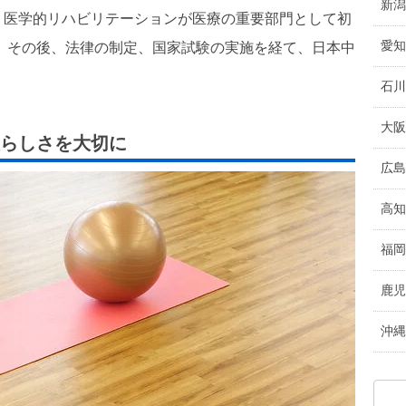
新潟
、医学的リハビリテーションが医療の重要部門として初
愛知
す。その後、法律の制定、国家試験の実施を経て、日本中
石川
大阪
人らしさを大切に
広島
高知
福岡
鹿児
沖縄