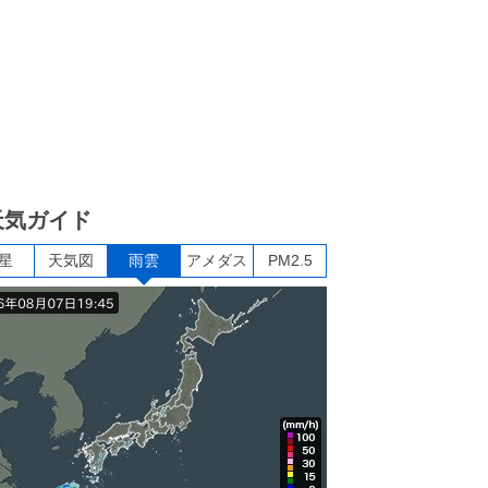
天気ガイド
星
天気図
雨雲
アメダス
PM2.5