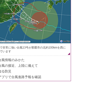
で非常に強い台風13号が那覇市の北約100kmを西に
でいます
台風情報のみかた
台風の接近、上陸に備えて
知る防災
アプリで台風進路予報を確認