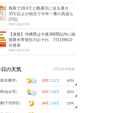
鳥取で39.6℃と酷暑日に迫る暑さ
35℃以上が続出で今年一番の高温も
(7日)
08/07(金)15:59
【速報】沖縄県は今後3時間以内に線
状降水帯発生のおそれ 7日15時10
分発表
08/07(金)15:29
今日の天気
07日19:00発表
道(札幌市)
33℃
/
21℃
40%
県(仙台市)
33℃
/
25℃
20%
都(千代田区)
34℃
/
26℃
10%