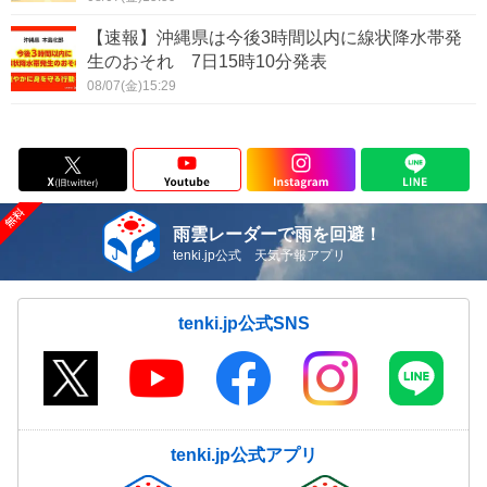
【速報】沖縄県は今後3時間以内に線状降水帯発
生のおそれ 7日15時10分発表
08/07(金)15:29
雨雲レーダーで雨を回避！
tenki.jp公式 天気予報アプリ
tenki.jp公式SNS
tenki.jp公式アプリ