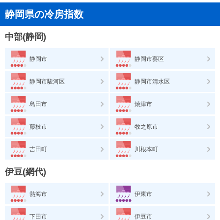
静岡県の冷房指数
中部(静岡)
静岡市
静岡市葵区
静岡市駿河区
静岡市清水区
島田市
焼津市
藤枝市
牧之原市
吉田町
川根本町
伊豆(網代)
熱海市
伊東市
下田市
伊豆市