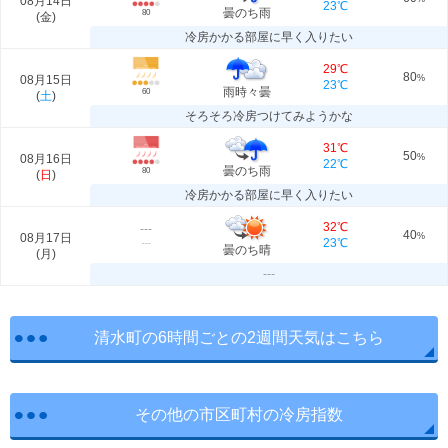
08月14日
23℃
曇のち雨
80
(
金
)
冷房かかる部屋に早く入りたい
29℃
80
08月15日
%
23℃
雨時々曇
60
(
土
)
そろそろ冷房つけてみようかな
31℃
50
08月16日
%
22℃
曇のち雨
80
(
日
)
冷房かかる部屋に早く入りたい
32℃
---
40
08月17日
%
23℃
---
曇のち晴
(
月
)
---
清水町の6時間ごとの2週間天気はこちら
その他の市区町村の冷房指数