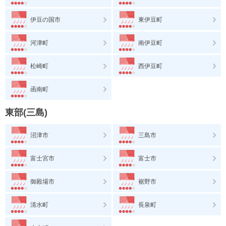
伊豆の国市
東伊豆町
河津町
南伊豆町
松崎町
西伊豆町
函南町
東部(三島)
沼津市
三島市
富士宮市
富士市
御殿場市
裾野市
清水町
長泉町