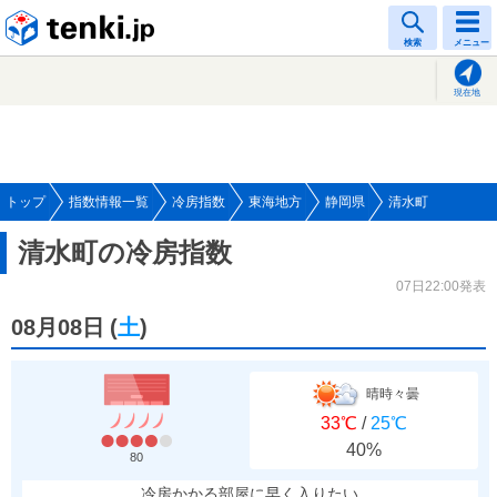
tenki.jp
検索
メニュー
現在地
トップ
指数情報一覧
冷房指数
東海地方
静岡県
清水町
清水町の冷房指数
07日22:00発表
08月08日
(
土
)
晴時々曇
33℃
/
25℃
40%
80
冷房かかる部屋に早く入りたい