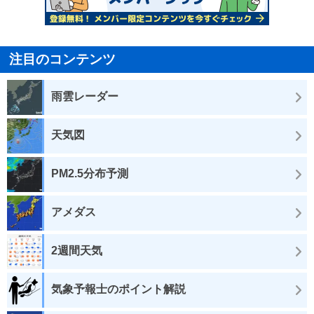
注目のコンテンツ
雨雲レーダー
天気図
PM2.5分布予測
アメダス
2週間天気
気象予報士のポイント解説