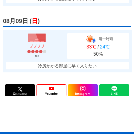
08月09日
(
日
)
晴一時雨
33℃
/
24℃
50%
80
冷房かかる部屋に早く入りたい