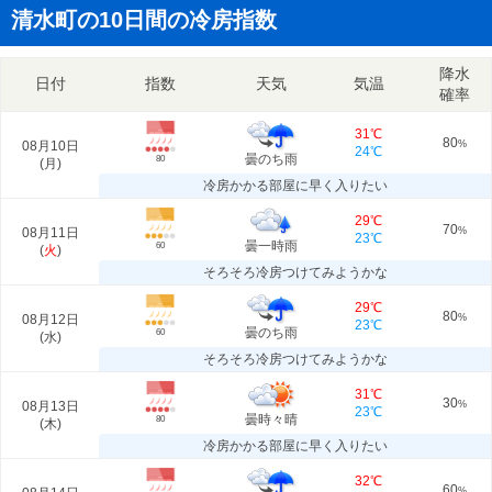
清水町の10日間の冷房指数
降水
日付
指数
天気
気温
確率
31℃
80
08月10日
%
24℃
曇のち雨
80
(
月
)
冷房かかる部屋に早く入りたい
29℃
70
08月11日
%
23℃
曇一時雨
60
(
火
)
そろそろ冷房つけてみようかな
29℃
80
08月12日
%
23℃
曇のち雨
60
(
水
)
そろそろ冷房つけてみようかな
31℃
30
08月13日
%
23℃
曇時々晴
80
(
木
)
冷房かかる部屋に早く入りたい
32℃
60
%