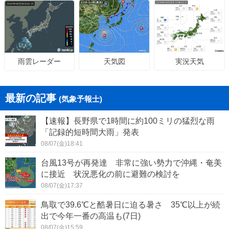
天気図
実況天気
雨雲レーダー
最新の記事
(気象予報士)
【速報】長野県で1時間に約100ミリの猛烈な雨
「記録的短時間大雨」発表
08/07(金)18:41
台風13号が再発達 非常に強い勢力で沖縄・奄美
に接近 状況悪化の前に避難の検討を
08/07(金)17:37
鳥取で39.6℃と酷暑日に迫る暑さ 35℃以上が続
出で今年一番の高温も(7日)
08/07(金)15:59