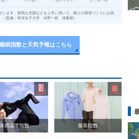
し暑い
やや暑い
眠りやすい
少し寒い夜
ています。夜間も空調などを上手に用いて、眠りの環境づくりにお役
。（監修：和洋女子大学 水野一枝 准教授）
睡眠指数と天気予報はこちら
体感温度指数
服装指数