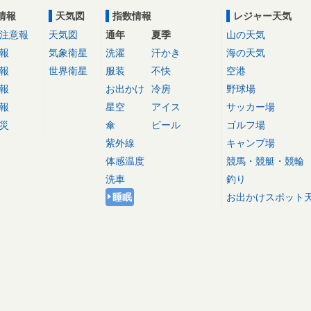
情報
天気図
指数情報
レジャー天気
注意報
天気図
通年
夏季
山の天気
報
気象衛星
洗濯
汗かき
海の天気
報
世界衛星
服装
不快
空港
報
お出かけ
冷房
野球場
報
星空
アイス
サッカー場
災
傘
ビール
ゴルフ場
紫外線
キャンプ場
体感温度
競馬・競艇・競輪
洗車
釣り
睡眠
お出かけスポット