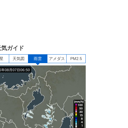
天気ガイド
星
天気図
雨雲
アメダス
PM2.5