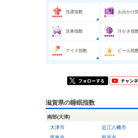
洗濯指数
お出かけ
洗車指数
汗かき指
アイス指数
ビール指
滋賀県の睡眠指数
南部(大津)
大津市
近江八幡市
栗東市
甲賀市