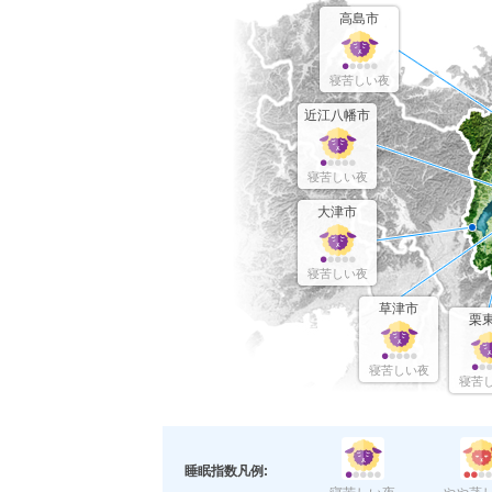
高島市
寝苦しい夜
近江八幡市
寝苦しい夜
大津市
寝苦しい夜
草津市
栗
寝苦しい夜
寝苦
睡眠指数凡例: