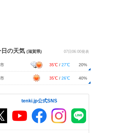
今日の天気
(滋賀県)
07日06:00発表
市
35℃
/
27℃
20%
市
35℃
/
26℃
40%
tenki.jp公式SNS