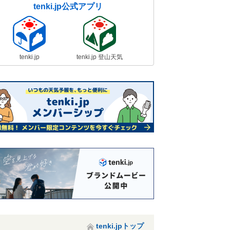
tenki.jp公式アプリ
tenki.jp
tenki.jp 登山天気
tenki.jpトップ