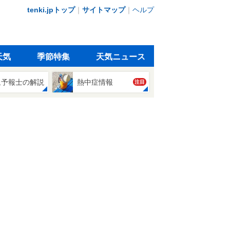
tenki.jpトップ
｜
サイトマップ
｜
ヘルプ
天気
季節特集
天気ニュース
象予報士の解説
熱中症情報
注目