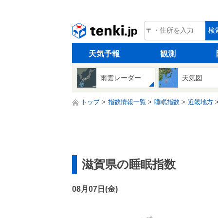
tenki.jp
検
天気予報
観測
雨雲レーダー
天気図
トップ
指数情報一覧
睡眠指数
近畿地方
滋賀県の睡眠指数
08月07日(
金
)