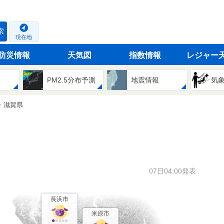
索
現在地
防災情報
天気図
指数情報
レジャー
PM2.5分布予測
地震情報
気
滋賀県
07日04:00発表
長浜市
米原市