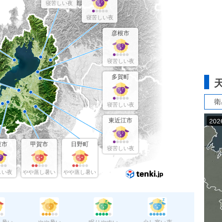
寝苦しい夜
寝苦しい夜
彦根市
寝苦しい夜
多賀町
衛
寝苦しい夜
東近江市
東市
甲賀市
日野町
寝苦しい夜
しい夜
やや蒸し暑い
やや蒸し暑い