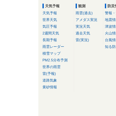
天気予報
観測
防災
天気予報
雨雲(過去)
警報・
世界天気
アメダス実況
地震情
気圧予報
実況天気
津波情
2週間天気
過去天気
火山情
長期予報
雷(実況)
台風情
雨雲レーダー
知る防
積雪マップ
PM2.5分布予測
世界の雨雲
雷(予報)
道路気象
黄砂情報