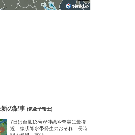
最新の記事
(気象予報士)
7日は台風13号が沖縄や奄美に最接
近 線状降水帯発生のおそれ 長時