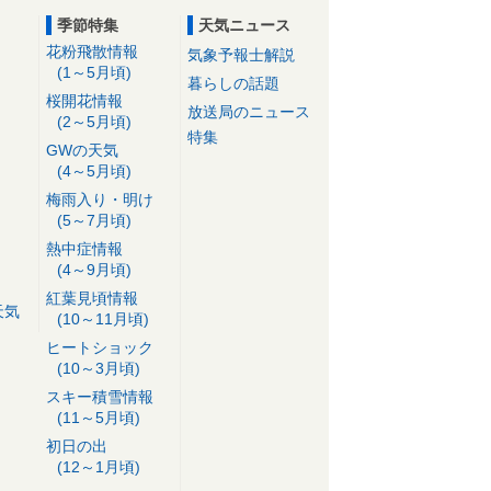
季節特集
天気ニュース
花粉飛散情報
気象予報士解説
(1～5月頃)
暮らしの話題
桜開花情報
放送局のニュース
(2～5月頃)
特集
GWの天気
(4～5月頃)
梅雨入り・明け
(5～7月頃)
熱中症情報
(4～9月頃)
紅葉見頃情報
天気
(10～11月頃)
ヒートショック
(10～3月頃)
スキー積雪情報
(11～5月頃)
初日の出
(12～1月頃)