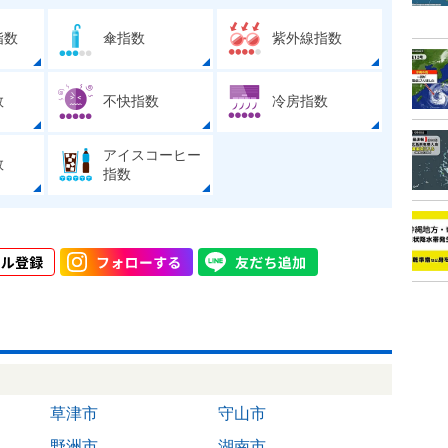
指数
傘指数
紫外線指数
数
不快指数
冷房指数
アイスコーヒー
数
指数
草津市
守山市
野洲市
湖南市