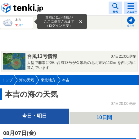
tenki.jp
検索
メニュー
直前に見た情報が
本吉
ここに保存されます
31
/
24
（ログイン不要）
現在地
台風13号情報
07日21:00現在
大型で非常に強い台風13号が久米島の北北東約110kmを西北西に
進んでいます
トップ
海の天気
東北地方
本吉
本吉の海の天気
07日20:00発表
今日・明日
10日間
08月07日(
金
)