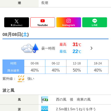
長潮
潮
08月08日(
土
)
31
最高
℃
曇一時雨
22
最低
℃
時間
00-06
06-12
12-18
18-24
40
%
40
%
50
%
40
%
降水確率
紫外線：
強い
波と風
西の風 後 南東の風
風
2.5m後1.5mうねりを伴う
波