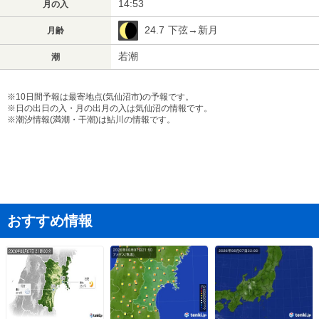
14:53
月の入
24.7
下弦→新月
月齢
若潮
潮
※10日間予報は最寄地点(気仙沼市)の予報です。
※日の出日の入・月の出月の入は気仙沼の情報です。
※潮汐情報(満潮・干潮)は鮎川の情報です。
おすすめ情報