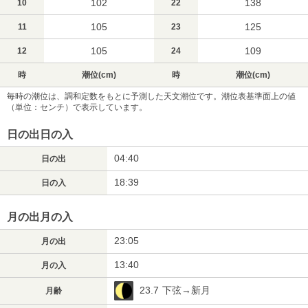
102
138
10
22
105
125
11
23
105
109
12
24
時
潮位(cm)
時
潮位(cm)
毎時の潮位は、調和定数をもとに予測した天文潮位です。潮位表基準面上の値
（単位：センチ）で表示しています。
日の出日の入
04:40
日の出
18:39
日の入
月の出月の入
23:05
月の出
13:40
月の入
23.7
下弦→新月
月齢