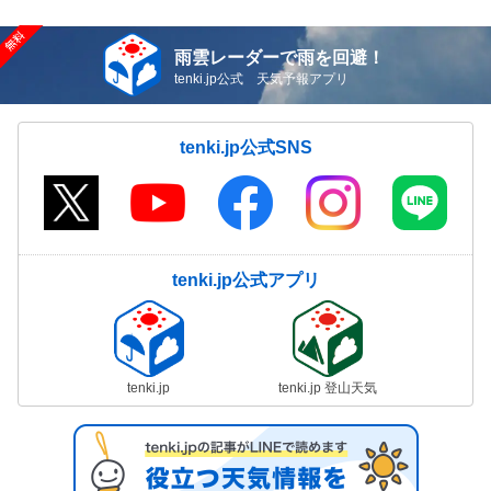
雨雲レーダーで雨を回避！
tenki.jp公式 天気予報アプリ
tenki.jp公式SNS
tenki.jp公式アプリ
tenki.jp
tenki.jp 登山天気