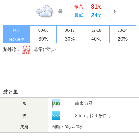
31
最高
℃
曇
24
最低
℃
時間
00-06
06-12
12-18
18-24
30
%
30
%
40
%
20
%
降水確率
紫外線：
非常に強い
波と風
南東の風
風
2.5mうねりを伴う
波
周期：8秒～9秒
周期