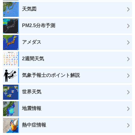
天気図
PM2.5分布予測
アメダス
2週間天気
気象予報士のポイント解説
世界天気
地震情報
熱中症情報