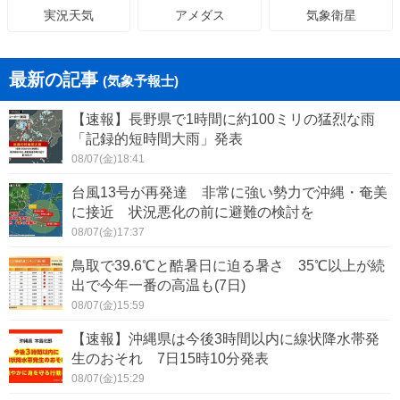
アメダス
気象衛星
実況天気
最新の記事
(気象予報士)
【速報】長野県で1時間に約100ミリの猛烈な雨
「記録的短時間大雨」発表
08/07(金)18:41
台風13号が再発達 非常に強い勢力で沖縄・奄美
に接近 状況悪化の前に避難の検討を
08/07(金)17:37
鳥取で39.6℃と酷暑日に迫る暑さ 35℃以上が続
出で今年一番の高温も(7日)
08/07(金)15:59
【速報】沖縄県は今後3時間以内に線状降水帯発
生のおそれ 7日15時10分発表
08/07(金)15:29