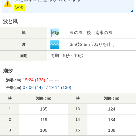
波浪
波と風
東の風 後 南東の風
風
3m後2.5mうねりを伴う
波
周期：9秒～10秒
周期
潮汐
15:24
(138)
/
---
---
満潮(cm)
07:06
(44)
/
19:14
(130)
干潮(cm)
時
潮位(cm)
時
潮位(cm)
135
124
1
13
119
134
2
14
100
138
3
15