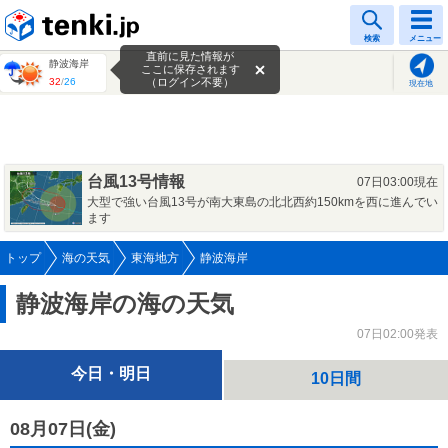
tenki.jp
検索
メニュー
直前に見た情報が
静波海岸
ここに保存されます
32
/
26
（ログイン不要）
現在地
台風13号情報
07日03:00現在
大型で強い台風13号が南大東島の北北西約150kmを西に進んでい
ます
トップ
海の天気
東海地方
静波海岸
静波海岸の海の天気
07日02:00発表
今日・明日
10日間
08月07日(
金
)