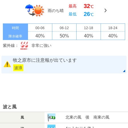
32
最高
℃
雨のち晴
26
最低
℃
時間
00-06
06-12
12-18
18-24
40
%
50
%
40
%
40
%
降水確率
紫外線：
非常に強い
牧之原市に注意報が出ています
波浪
波と風
北東の風 後 南東の風
風