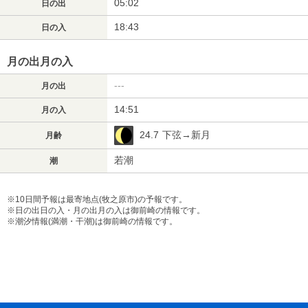
05:02
日の出
18:43
日の入
月の出月の入
---
月の出
14:51
月の入
24.7
下弦→新月
月齢
若潮
潮
※10日間予報は最寄地点(牧之原市)の予報です。
※日の出日の入・月の出月の入は御前崎の情報です。
※潮汐情報(満潮・干潮)は御前崎の情報です。