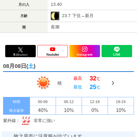
13:40
月の入
23.7
下弦→新月
月齢
長潮
潮
08月08日(
土
)
32
最高
℃
晴
25
最低
℃
時間
00-06
06-12
12-18
18-24
40
%
10
%
0
%
10
%
降水確率
紫外線：
非常に強い
牧之原市に注意報が出ています