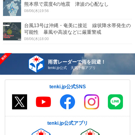
熊本県で震度4の地震 津波の心配なし
08/06(木)19:56
台風13号は沖縄・奄美に接近 線状降水帯発生の
可能性 暴風や高波などに厳重警戒
08/06(木)18:00
雨雲レーダーで雨を回避！
tenki.jp公式 天気予報アプリ
tenki.jp公式SNS
tenki.jp公式アプリ