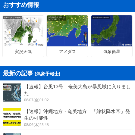
おすすめ情報
アメダス
気象衛星
実況天気
最新の記事
(気象予報士)
【速報】台風13号 奄美大島が暴風域に入りまし
た
08/07(金)01:02
【速報】沖縄地方・奄美地方 「線状降水帯」発
生の可能性
08/06(木)23:48