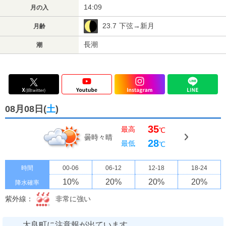
14:09
月の入
23.7
下弦→新月
月齢
長潮
潮
08月08日(
土
)
35
最高
℃
曇時々晴
28
最低
℃
時間
00-06
06-12
12-18
18-24
10
%
20
%
20
%
20
%
降水確率
紫外線：
非常に強い
太良町に注意報が出ています