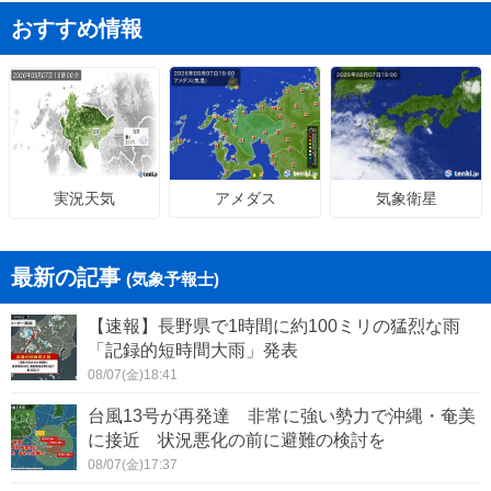
おすすめ情報
アメダス
気象衛星
実況天気
最新の記事
(気象予報士)
【速報】長野県で1時間に約100ミリの猛烈な雨
「記録的短時間大雨」発表
08/07(金)18:41
台風13号が再発達 非常に強い勢力で沖縄・奄美
に接近 状況悪化の前に避難の検討を
08/07(金)17:37