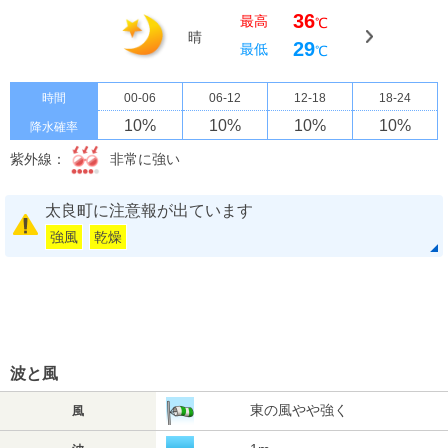
36
最高
℃
晴
29
最低
℃
時間
00-06
06-12
12-18
18-24
10
%
10
%
10
%
10
%
降水確率
紫外線：
非常に強い
太良町に注意報が出ています
強風
乾燥
波と風
東の風やや強く
風