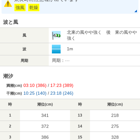
強風
乾燥
波と風
北東の風やや強く 後 東の風やや
風
強く
1m
波
周期：
---
周期
潮汐
03:10
(386)
/
17:23
(389)
満潮(cm)
10:25
(140)
/
23:18
(246)
干潮(cm)
時
潮位(cm)
時
潮位(cm)
341
218
1
13
372
275
2
14
386
328
3
15