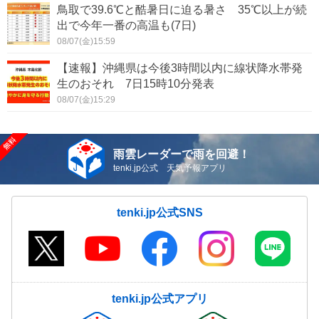
鳥取で39.6℃と酷暑日に迫る暑さ 35℃以上が続
出で今年一番の高温も(7日)
08/07(金)15:59
【速報】沖縄県は今後3時間以内に線状降水帯発
生のおそれ 7日15時10分発表
08/07(金)15:29
雨雲レーダーで雨を回避！
tenki.jp公式 天気予報アプリ
tenki.jp公式SNS
tenki.jp公式アプリ