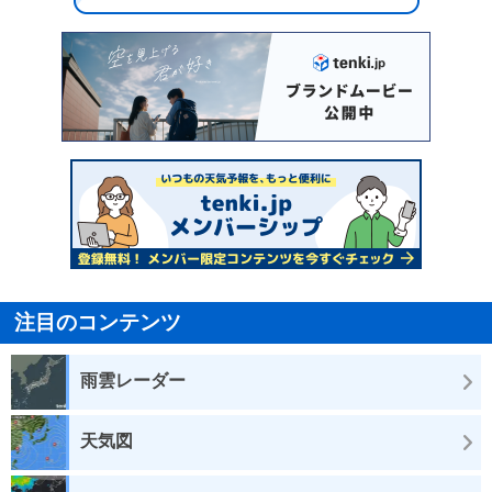
注目のコンテンツ
雨雲レーダー
天気図