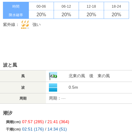
時間
00-06
06-12
12-18
18-24
20
%
20
%
20
%
20
%
降水確率
紫外線：
強い
波と風
北東の風 後 東の風
風
0.5m
波
周期：
---
周期
潮汐
07:57
(285)
/
21:41
(364)
満潮(cm)
02:51
(176)
/
14:34
(51)
干潮(cm)