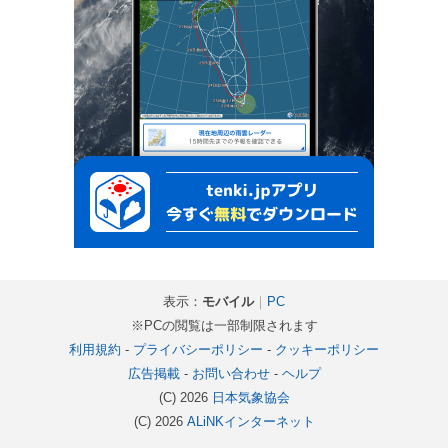
表示：
モバイル
｜
PC
※PCの閲覧は一部制限されます
利用規約
-
プライバシーポリシー
-
クッキーポリシー
広告掲載
-
お問い合わせ
-
ヘルプ
(C) 2026
日本気象協会
(C) 2026
ALiNKインターネット