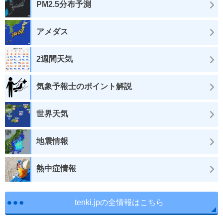
PM2.5分布予測
アメダス
2週間天気
気象予報士のポイント解説
世界天気
地震情報
熱中症情報
tenki.jpの全情報はこちら