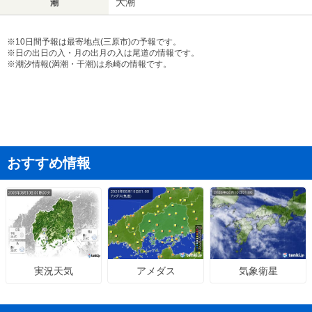
大潮
潮
※10日間予報は最寄地点(三原市)の予報です。
※日の出日の入・月の出月の入は尾道の情報です。
※潮汐情報(満潮・干潮)は糸崎の情報です。
おすすめ情報
アメダス
気象衛星
実況天気