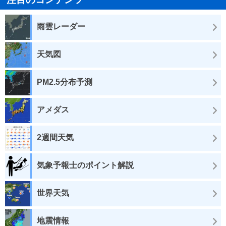
雨雲レーダー
天気図
PM2.5分布予測
アメダス
2週間天気
気象予報士のポイント解説
世界天気
地震情報