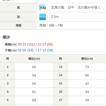
北東の風 日中 北の風やや強く
風
2.5m
波
周期：6秒～7秒
周期
潮汐
09:31
(111)
/
22:37
(66)
満潮(cm)
02:06
(54)
/
17:12
(28)
干潮(cm)
時
潮位(cm)
時
潮位(cm)
56
73
1
13
54
56
2
14
56
42
3
15
61
33
4
16
69
29
5
17