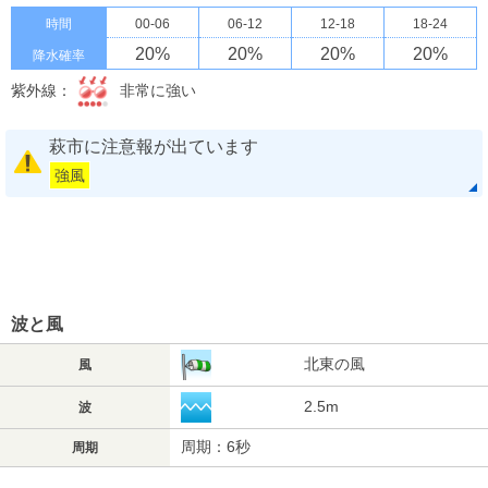
時間
00-06
06-12
12-18
18-24
20
%
20
%
20
%
20
%
降水確率
紫外線：
非常に強い
萩市に注意報が出ています
強風
波と風
北東の風
風
2.5m
波
周期：6秒
周期