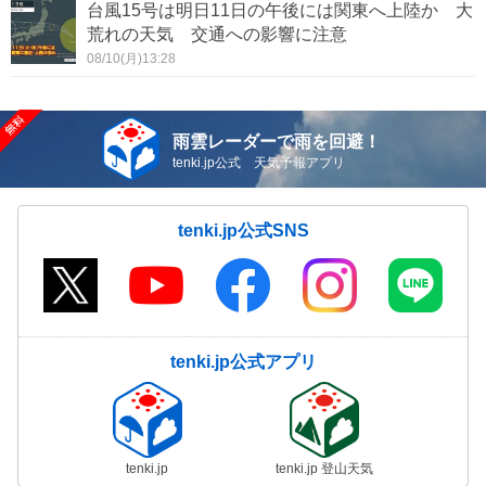
台風15号は明日11日の午後には関東へ上陸か 大
荒れの天気 交通への影響に注意
08/10(月)13:28
雨雲レーダーで雨を回避！
tenki.jp公式 天気予報アプリ
tenki.jp公式SNS
tenki.jp公式アプリ
tenki.jp
tenki.jp 登山天気