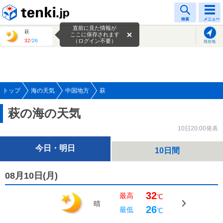
tenki.jp
検索
メニュー
直前に見た情報が
萩
ここに保存されます
32
/
26
（ログイン不要）
現在地
トップ
海の天気
中国地方
萩
萩の海の天気
10日20:00発表
今日・明日
10日間
08月10日(
月
)
32
最高
℃
晴
26
最低
℃