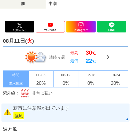
中潮
潮
08月11日(
火
)
30
最高
℃
晴時々曇
22
最低
℃
時間
00-06
06-12
12-18
18-24
20
%
0
%
0
%
20
%
降水確率
紫外線：
非常に強い
萩市に注意報が出ています
強風
波と風