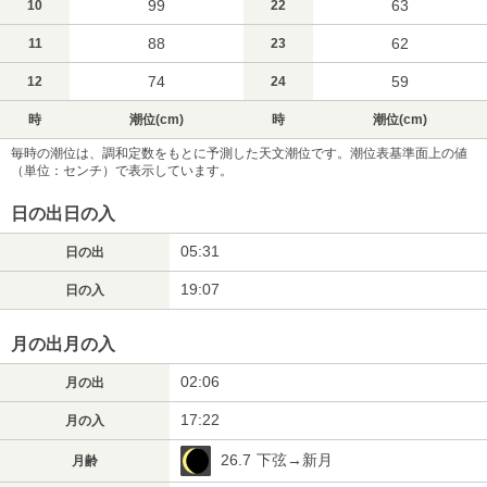
99
63
10
22
88
62
11
23
74
59
12
24
時
潮位(cm)
時
潮位(cm)
毎時の潮位は、調和定数をもとに予測した天文潮位です。潮位表基準面上の値
（単位：センチ）で表示しています。
日の出日の入
05:31
日の出
19:07
日の入
月の出月の入
02:06
月の出
17:22
月の入
26.7
下弦→新月
月齢