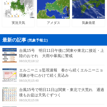
アメダス
気象衛星
実況天気
最新の記事
(気象予報士)
台風15号 明日11日午後に関東や東北に接近・上
陸のおそれ 大雨や暴風に警戒
08/10(月)18:12
エルニーニョ監視速報 春から続くエルニーニョ
現象が冬にかけて続く見込み
08/10(月)15:40
台風15号で明日11日は関東・東北で大荒れ 通過
後もお盆は天気ぐずつく
08/10(月)15:06