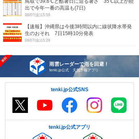
鳥取で39.6℃と酷暑日に迫る暑さ 35℃以上が続
出で今年一番の高温も(7日)
08/07(金)15:59
【速報】沖縄県は今後3時間以内に線状降水帯発
生のおそれ 7日15時10分発表
08/07(金)15:29
雨雲レーダーで雨を回避！
tenki.jp公式 天気予報アプリ
tenki.jp公式SNS
tenki.jp公式アプリ