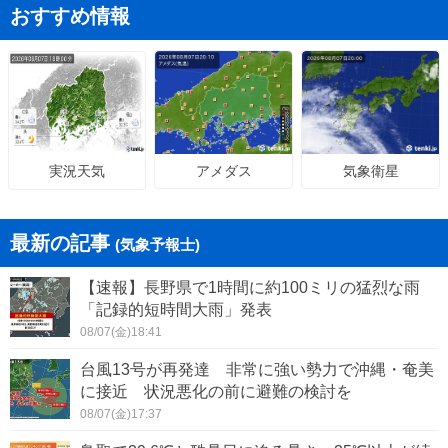
おすすめ情報
アメダス
気象衛星
実況天気
最新の記事
(気象予報士)
【速報】長野県で1時間に約100ミリの猛烈な雨
「記録的短時間大雨」発表
08/07(金)18:41
台風13号が再発達 非常に強い勢力で沖縄・奄美
に接近 状況悪化の前に避難の検討を
08/07(金)17:37