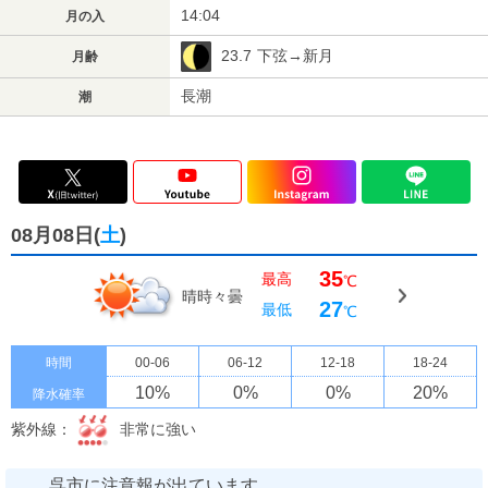
14:04
月の入
23.7
下弦→新月
月齢
長潮
潮
08月08日(
土
)
35
最高
℃
晴時々曇
27
最低
℃
時間
00-06
06-12
12-18
18-24
10
%
0
%
0
%
20
%
降水確率
紫外線：
非常に強い
呉市に注意報が出ています