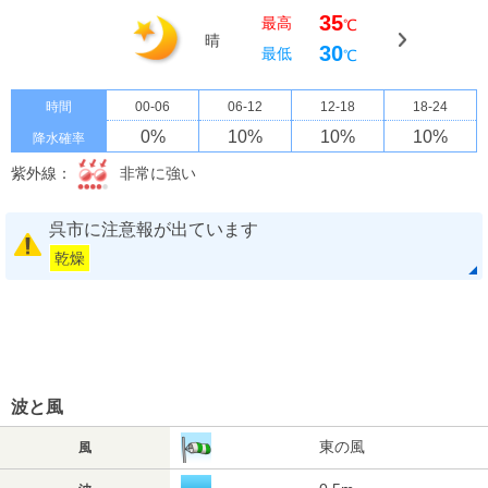
35
最高
℃
晴
30
最低
℃
時間
00-06
06-12
12-18
18-24
0
%
10
%
10
%
10
%
降水確率
紫外線：
非常に強い
呉市に注意報が出ています
乾燥
波と風
東の風
風