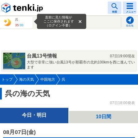
tenki.jp
検索
メニュー
直前に見た情報が
呉
ここに保存されます
35
/
30
（ログイン不要）
現在地
台風13号情報
07日19:00現在
大型で非常に強い台風13号が那覇市の北約100kmを西に進んでい
ます
トップ
海の天気
中国地方
呉
呉の海の天気
07日18:00発表
今日・明日
10日間
08月07日(
金
)