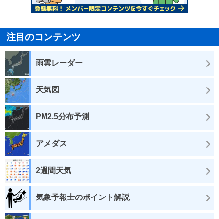
注目のコンテンツ
雨雲レーダー
天気図
PM2.5分布予測
アメダス
2週間天気
気象予報士のポイント解説