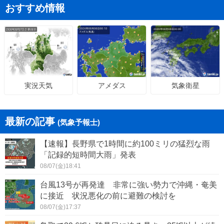
おすすめ情報
アメダス
気象衛星
実況天気
最新の記事
(気象予報士)
【速報】長野県で1時間に約100ミリの猛烈な雨
「記録的短時間大雨」発表
08/07(金)18:41
台風13号が再発達 非常に強い勢力で沖縄・奄美
に接近 状況悪化の前に避難の検討を
08/07(金)17:37