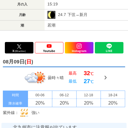
15:19
月の入
24.7
下弦→新月
月齢
若潮
潮
08月09日(
日
)
32
最高
℃
曇時々晴
27
最低
℃
時間
00-06
06-12
12-18
18-24
20
%
20
%
20
%
20
%
降水確率
紫外線：
強い
北九州市に注意報が出ています