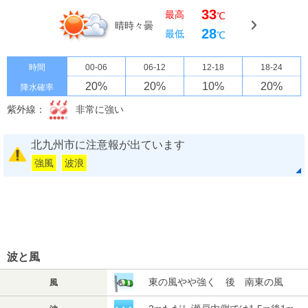
33
最高
℃
晴時々曇
28
最低
℃
時間
00-06
06-12
12-18
18-24
20
%
20
%
10
%
20
%
降水確率
紫外線：
非常に強い
北九州市に注意報が出ています
強風
波浪
波と風
東の風やや強く 後 南東の風
風