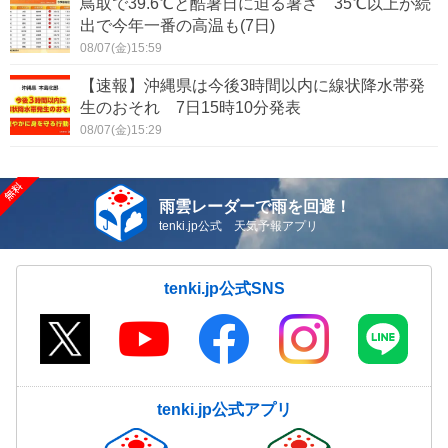
鳥取で39.6℃と酷暑日に迫る暑さ 35℃以上が続
出で今年一番の高温も(7日)
08/07(金)15:59
【速報】沖縄県は今後3時間以内に線状降水帯発
生のおそれ 7日15時10分発表
08/07(金)15:29
雨雲レーダーで雨を回避！
tenki.jp公式 天気予報アプリ
tenki.jp公式SNS
tenki.jp公式アプリ