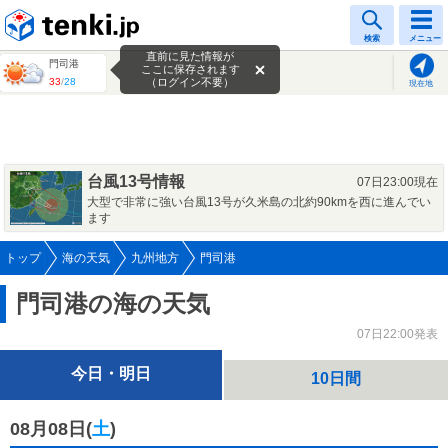
tenki.jp
検索
メニュー
直前に見た情報が
門司港
ここに保存されます
33
/
28
（ログイン不要）
現在地
台風13号情報
07日23:00現在
大型で非常に強い台風13号が久米島の北約90kmを西に進んでい
ます
トップ
海の天気
九州地方
門司港
門司港の海の天気
07日22:00発表
今日・明日
10日間
08月08日(
土
)