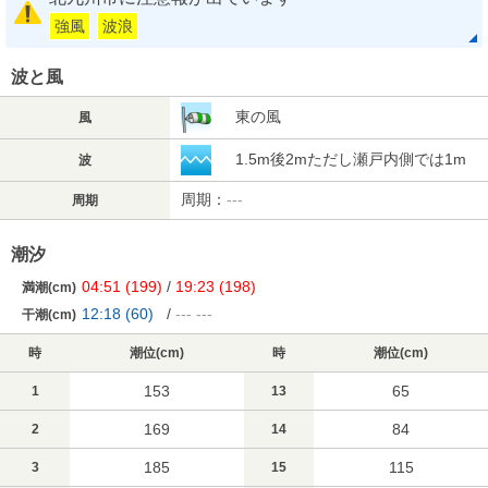
強風
波浪
波と風
東の風
風
1.5m後2mただし瀬戸内側では1m
波
周期：
---
周期
潮汐
04:51
(199)
/
19:23
(198)
満潮(cm)
12:18
(60)
/
---
---
干潮(cm)
時
潮位(cm)
時
潮位(cm)
153
65
1
13
169
84
2
14
185
115
3
15