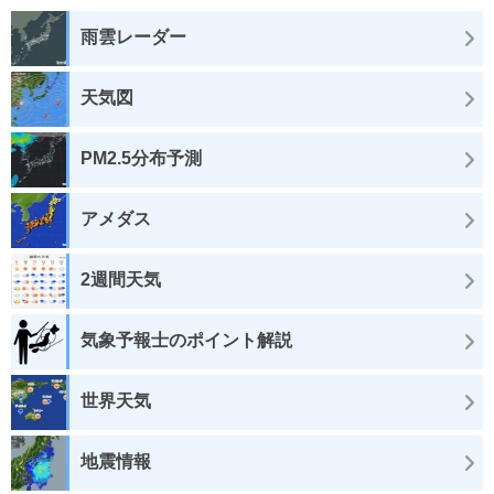
雨雲レーダー
天気図
PM2.5分布予測
アメダス
2週間天気
気象予報士のポイント解説
世界天気
地震情報