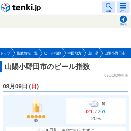
tenki.jp
検索
メニュー
現在地
トップ
指数情報一覧
ビール指数
中国地方
山口県
山陽小野田市
山陽小野田市のビール指数
09日16:00発表
08月09日
(
日
)
曇
32℃
/
26℃
20%
80
ビール日和、冷やすの忘れずに