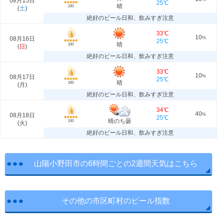
08月15日
25℃
晴
100
(
土
)
絶好のビール日和、飲みすぎ注意
33℃
10
08月16日
%
25℃
晴
100
(
日
)
絶好のビール日和、飲みすぎ注意
33℃
10
08月17日
%
25℃
晴
100
(
月
)
絶好のビール日和、飲みすぎ注意
34℃
40
08月18日
%
25℃
晴のち曇
100
(
火
)
絶好のビール日和、飲みすぎ注意
山陽小野田市の6時間ごとの2週間天気はこちら
その他の市区町村のビール指数