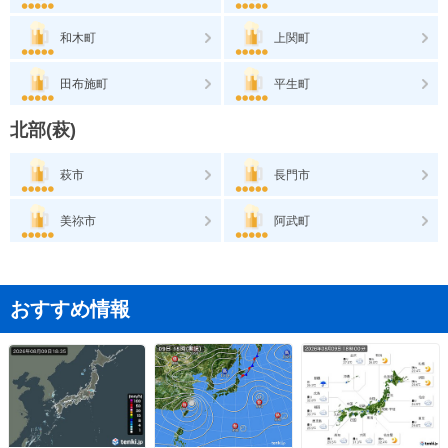
和木町
上関町
田布施町
平生町
北部(萩)
萩市
長門市
美祢市
阿武町
おすすめ情報