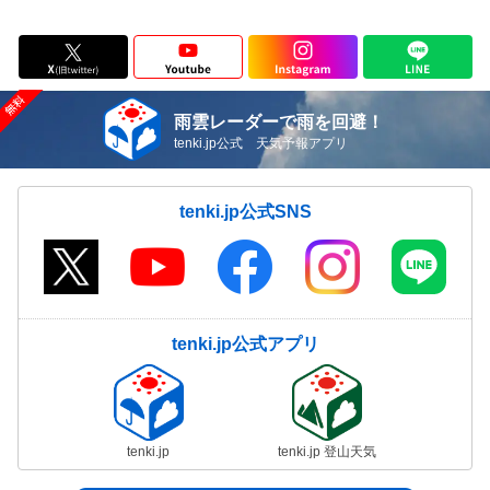
雨雲レーダーで雨を回避！
tenki.jp公式 天気予報アプリ
tenki.jp公式SNS
tenki.jp公式アプリ
tenki.jp
tenki.jp 登山天気