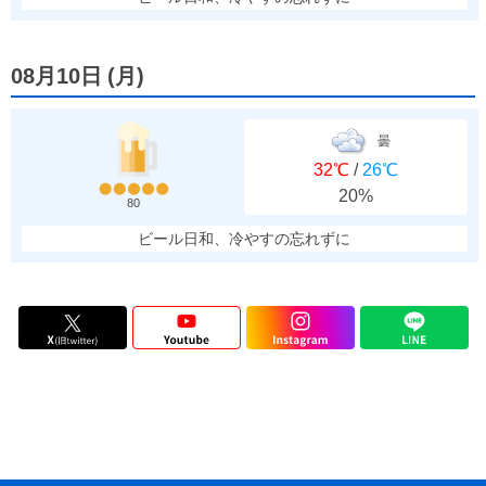
08月10日
(
月
)
曇
32℃
/
26℃
20%
80
ビール日和、冷やすの忘れずに