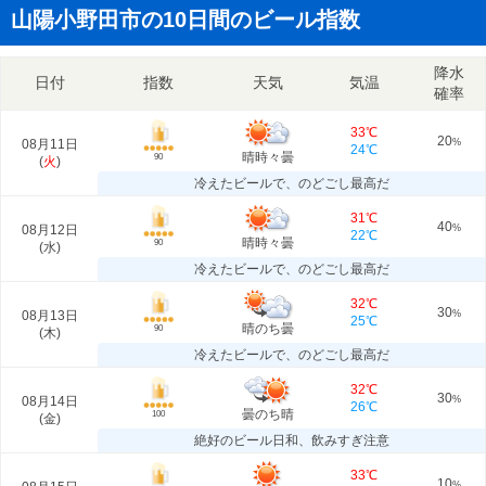
山陽小野田市の10日間のビール指数
降水
日付
指数
天気
気温
確率
33℃
20
08月11日
%
24℃
晴時々曇
90
(
火
)
冷えたビールで、のどごし最高だ
31℃
40
08月12日
%
22℃
晴時々曇
90
(
水
)
冷えたビールで、のどごし最高だ
32℃
30
08月13日
%
25℃
晴のち曇
90
(
木
)
冷えたビールで、のどごし最高だ
32℃
30
08月14日
%
26℃
曇のち晴
100
(
金
)
絶好のビール日和、飲みすぎ注意
33℃
10
%