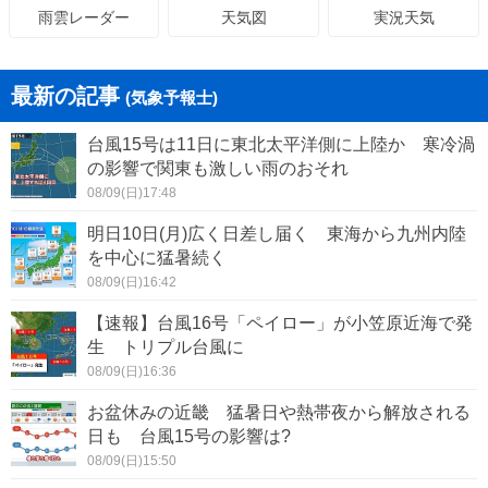
天気図
実況天気
雨雲レーダー
最新の記事
(気象予報士)
台風15号は11日に東北太平洋側に上陸か 寒冷渦
の影響で関東も激しい雨のおそれ
08/09(日)17:48
明日10日(月)広く日差し届く 東海から九州内陸
を中心に猛暑続く
08/09(日)16:42
【速報】台風16号「ペイロー」が小笠原近海で発
生 トリプル台風に
08/09(日)16:36
お盆休みの近畿 猛暑日や熱帯夜から解放される
日も 台風15号の影響は?
08/09(日)15:50