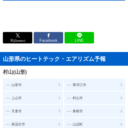
X
Facebook
LINE
(旧twitter)
山形県のヒートテック・エアリズム予報
村山(山形)
---
---
山形市
寒河江市
---
---
上山市
村山市
---
---
天童市
東根市
---
---
尾花沢市
山辺町