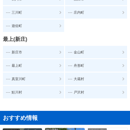
---
---
三川町
庄内町
---
遊佐町
最上(新庄)
---
---
新庄市
金山町
---
---
最上町
舟形町
---
---
真室川町
大蔵村
---
---
鮭川村
戸沢村
おすすめ情報