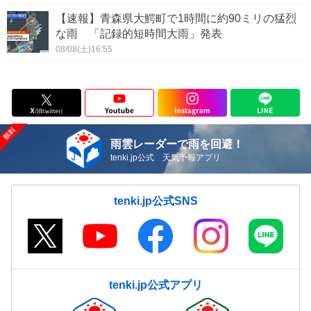
【速報】青森県大鰐町で1時間に約90ミリの猛烈
な雨 「記録的短時間大雨」発表
08/08(土)16:55
雨雲レーダーで雨を回避！
tenki.jp公式 天気予報アプリ
tenki.jp公式SNS
tenki.jp公式アプリ