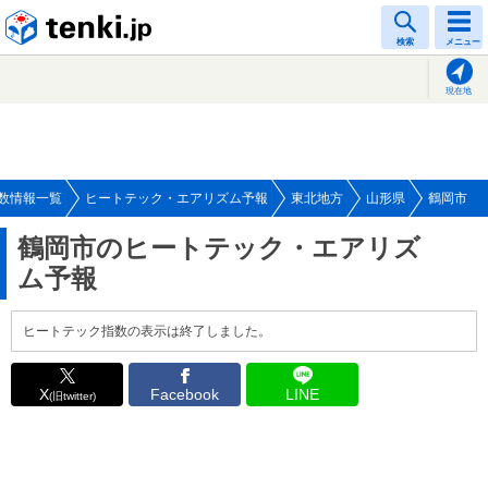
tenki.jp
検索
メニュー
現在地
数情報一覧
ヒートテック・エアリズム予報
東北地方
山形県
鶴岡市
鶴岡市のヒートテック・エアリズ
ム予報
ヒートテック指数の表示は終了しました。
X
Facebook
LINE
(旧twitter)