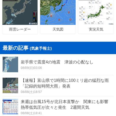
天気図
実況天気
雨雲レーダー
最新の記事
(気象予報士)
岩手県で震度4の地震 津波の心配なし
08/09(日)03:06
【速報】富山県で1時間に100ミリ超の猛烈な雨
「記録的短時間大雨」発表
08/08(土)18:57
来週は台風15号が北日本直撃か 関東にも影響
熱帯低気圧が次々と発生 2週間天気
08/08(土)18:41