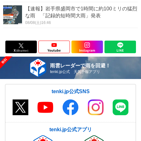
【速報】岩手県盛岡市で1時間に約100ミリの猛烈
な雨 「記録的短時間大雨」発表
08/08(土)16:46
雨雲レーダーで雨を回避！
tenki.jp公式 天気予報アプリ
tenki.jp公式SNS
tenki.jp公式アプリ