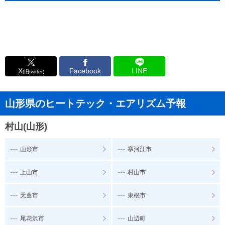
X
Facebook
LINE
(旧twitter)
山形県のヒートテック・エアリズム予報
村山(山形)
---
---
山形市
寒河江市
---
---
上山市
村山市
---
---
天童市
東根市
---
---
尾花沢市
山辺町