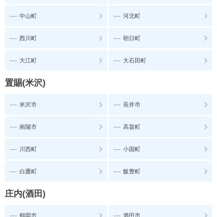
---
---
中山町
河北町
---
---
西川町
朝日町
---
---
大江町
大石田町
置賜(米沢)
---
---
米沢市
長井市
---
---
南陽市
高畠町
---
---
川西町
小国町
---
---
白鷹町
飯豊町
庄内(酒田)
---
---
鶴岡市
酒田市