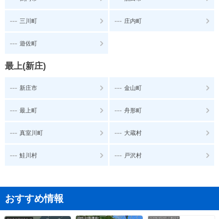
---
---
三川町
庄内町
---
遊佐町
最上(新庄)
---
---
新庄市
金山町
---
---
最上町
舟形町
---
---
真室川町
大蔵村
---
---
鮭川村
戸沢村
おすすめ情報