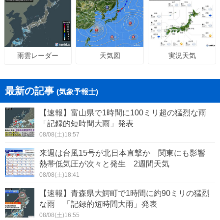
天気図
実況天気
雨雲レーダー
最新の記事
(気象予報士)
【速報】富山県で1時間に100ミリ超の猛烈な雨
「記録的短時間大雨」発表
08/08(土)18:57
来週は台風15号が北日本直撃か 関東にも影響
熱帯低気圧が次々と発生 2週間天気
08/08(土)18:41
【速報】青森県大鰐町で1時間に約90ミリの猛烈
な雨 「記録的短時間大雨」発表
08/08(土)16:55