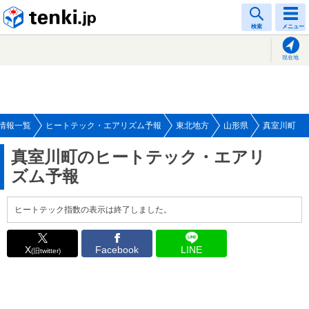
tenki.jp
検索
メニュー
現在地
情報一覧
ヒートテック・エアリズム予報
東北地方
山形県
真室川町
真室川町のヒートテック・エアリ
ズム予報
ヒートテック指数の表示は終了しました。
X
Facebook
LINE
(旧twitter)