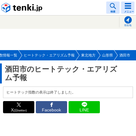
tenki.jp
検索
メニュー
現在地
数情報一覧
ヒートテック・エアリズム予報
東北地方
山形県
酒田市
酒田市のヒートテック・エアリズ
ム予報
ヒートテック指数の表示は終了しました。
X
Facebook
LINE
(旧twitter)