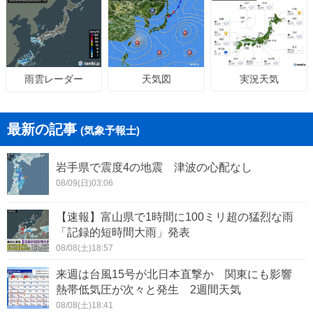
天気図
実況天気
雨雲レーダー
最新の記事
(気象予報士)
岩手県で震度4の地震 津波の心配なし
08/09(日)03:06
【速報】富山県で1時間に100ミリ超の猛烈な雨
「記録的短時間大雨」発表
08/08(土)18:57
来週は台風15号が北日本直撃か 関東にも影響
熱帯低気圧が次々と発生 2週間天気
08/08(土)18:41