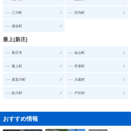
---
---
三川町
庄内町
---
遊佐町
最上(新庄)
---
---
新庄市
金山町
---
---
最上町
舟形町
---
---
真室川町
大蔵村
---
---
鮭川村
戸沢村
おすすめ情報