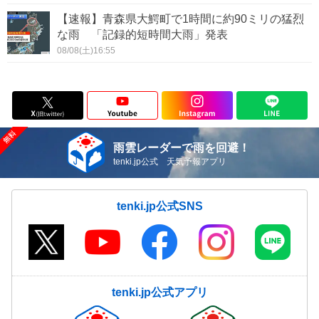
【速報】青森県大鰐町で1時間に約90ミリの猛烈
な雨 「記録的短時間大雨」発表
08/08(土)16:55
雨雲レーダーで雨を回避！
tenki.jp公式 天気予報アプリ
tenki.jp公式SNS
tenki.jp公式アプリ