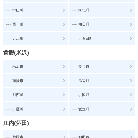
---
---
中山町
河北町
---
---
西川町
朝日町
---
---
大江町
大石田町
置賜(米沢)
---
---
米沢市
長井市
---
---
南陽市
高畠町
---
---
川西町
小国町
---
---
白鷹町
飯豊町
庄内(酒田)
---
---
鶴岡市
酒田市