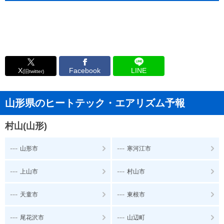
X
Facebook
LINE
(旧twitter)
山形県のヒートテック・エアリズム予報
村山(山形)
---
---
山形市
寒河江市
---
---
上山市
村山市
---
---
天童市
東根市
---
---
尾花沢市
山辺町