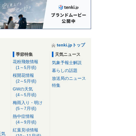
tenki.jpトップ
季節特集
天気ニュース
花粉飛散情報
気象予報士解説
(1～5月頃)
暮らしの話題
桜開花情報
放送局のニュース
(2～5月頃)
特集
GWの天気
(4～5月頃)
梅雨入り・明け
(5～7月頃)
熱中症情報
(4～9月頃)
紅葉見頃情報
天気
(10～11月頃)