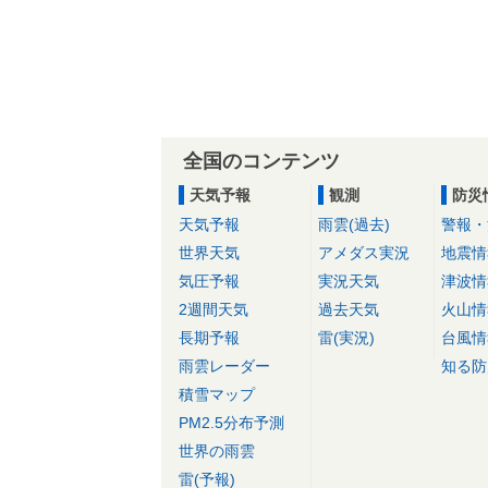
全国のコンテンツ
天気予報
観測
防災
天気予報
雨雲(過去)
警報・
世界天気
アメダス実況
地震情
気圧予報
実況天気
津波情
2週間天気
過去天気
火山情
長期予報
雷(実況)
台風情
雨雲レーダー
知る防
積雪マップ
PM2.5分布予測
世界の雨雲
雷(予報)