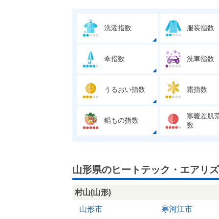
洗濯指数
服装指数
傘指数
洗車指数
うるおい指数
霜指数
寒暖差肌
鍋もの指数
数
山形県のヒートテック・エアリズ
村山(山形)
山形市
寒河江市