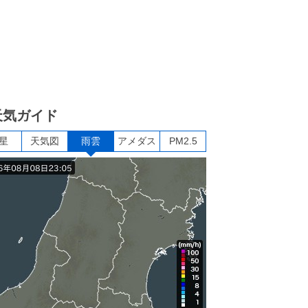
天気ガイド
星
天気図
雨雲
アメダス
PM2.5