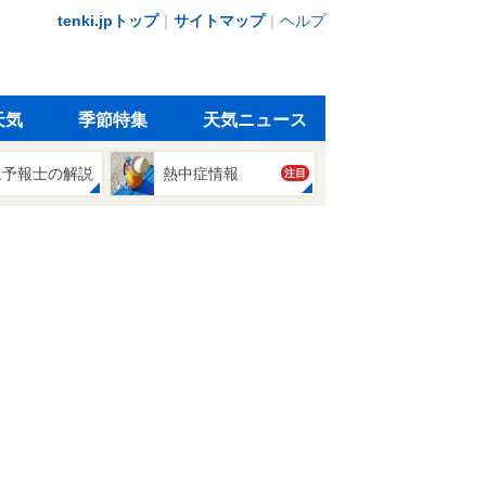
tenki.jpトップ
｜
サイトマップ
｜
ヘルプ
天気
季節特集
天気ニュース
象予報士の解説
熱中症情報
注目