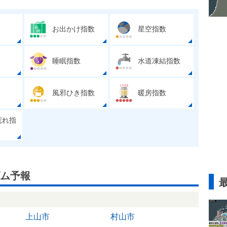
お出かけ指数
星空指数
睡眠指数
水道凍結指数
風邪ひき指数
暖房指数
荒れ指
ム予報
上山市
村山市