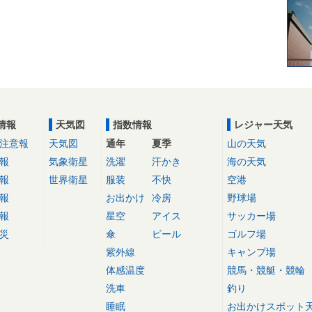
情報
天気図
指数情報
レジャー天気
注意報
天気図
通年
夏季
山の天気
報
気象衛星
洗濯
汗かき
海の天気
報
世界衛星
服装
不快
空港
報
お出かけ
冷房
野球場
報
星空
アイス
サッカー場
災
傘
ビール
ゴルフ場
紫外線
キャンプ場
体感温度
競馬・競艇・競輪
洗車
釣り
睡眠
お出かけスポット