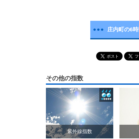
庄内町の6
その他の指数
紫外線指数