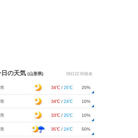
今日の天気
(山形県)
08日22:00発表
市
34℃
/
25℃
20%
市
34℃
/
24℃
10%
市
33℃
/
25℃
10%
市
35℃
/
24℃
50%