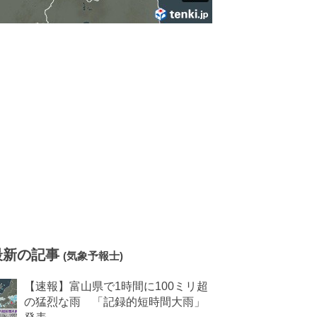
最新の記事
(気象予報士)
【速報】富山県で1時間に100ミリ超
の猛烈な雨 「記録的短時間大雨」