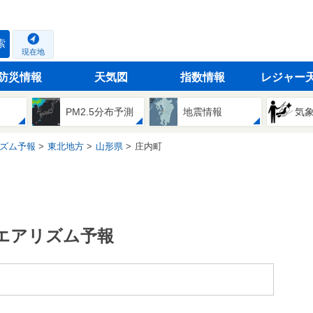
索
現在地
防災情報
天気図
指数情報
レジャー
PM2.5分布予測
地震情報
気
ズム予報
東北地方
山形県
庄内町
エアリズム予報