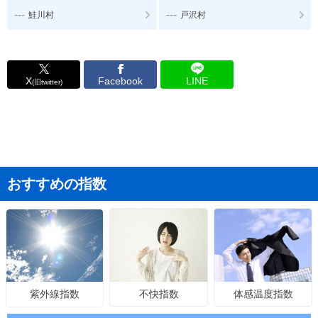
---
---
鮭川村
戸沢村
X
Facebook
LINE
(旧twitter)
おすすめの指数
不快指数
体感温度指数
紫外線指数