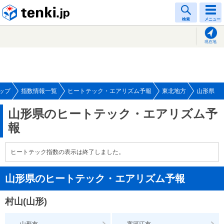
tenki.jp
検索
メニュー
現在地
ップ
指数情報一覧
ヒートテック・エアリズム予報
東北地方
山形県
山形県のヒートテック・エアリズム予
報
ヒートテック指数の表示は終了しました。
山形県のヒートテック・エアリズム予報
村山(山形)
---
---
山形市
寒河江市