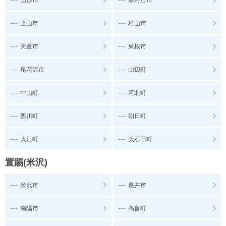
---
---
上山市
村山市
---
---
天童市
東根市
---
---
尾花沢市
山辺町
---
---
中山町
河北町
---
---
西川町
朝日町
---
---
大江町
大石田町
置賜(米沢)
---
---
米沢市
長井市
---
---
南陽市
高畠町