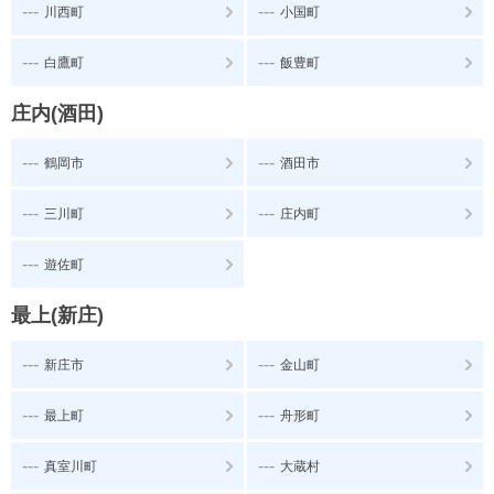
---
---
川西町
小国町
---
---
白鷹町
飯豊町
庄内(酒田)
---
---
鶴岡市
酒田市
---
---
三川町
庄内町
---
遊佐町
最上(新庄)
---
---
新庄市
金山町
---
---
最上町
舟形町
---
---
真室川町
大蔵村