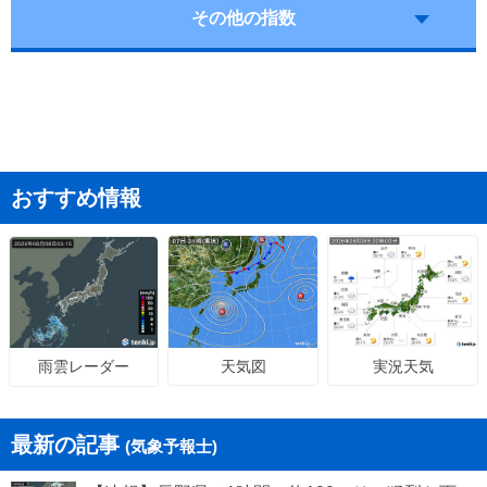
その他の指数
おすすめ情報
天気図
実況天気
雨雲レーダー
最新の記事
(気象予報士)