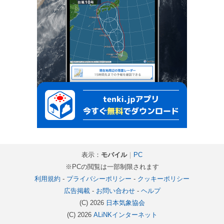
表示：
モバイル
｜
PC
※PCの閲覧は一部制限されます
利用規約
-
プライバシーポリシー
-
クッキーポリシー
広告掲載
-
お問い合わせ
-
ヘルプ
(C) 2026
日本気象協会
(C) 2026
ALiNKインターネット