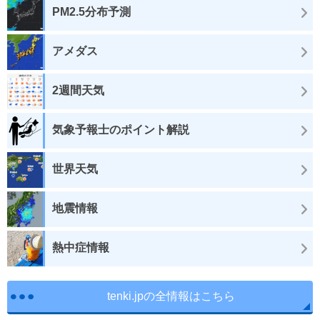
PM2.5分布予測
アメダス
2週間天気
気象予報士のポイント解説
世界天気
地震情報
熱中症情報
tenki.jpの全情報はこちら