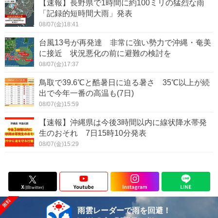
【速報】長野県で1時間に約100ミリの猛烈な雨
「記録的短時間大雨」発表
08/07(金)18:41
台風13号が再発達 非常に強い勢力で沖縄・奄美
に接近 状況悪化の前に避難の検討を
08/07(金)17:37
鳥取で39.6℃と酷暑日に迫る暑さ 35℃以上が続
出で今年一番の高温も(7日)
08/07(金)15:59
【速報】沖縄県は今後3時間以内に線状降水帯発
生のおそれ 7日15時10分発表
08/07(金)15:29
雨雲レーダーで雨を回避！