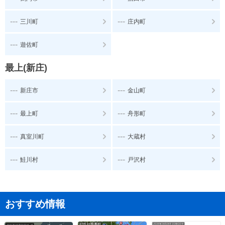
---
---
三川町
庄内町
---
遊佐町
最上(新庄)
---
---
新庄市
金山町
---
---
最上町
舟形町
---
---
真室川町
大蔵村
---
---
鮭川村
戸沢村
おすすめ情報