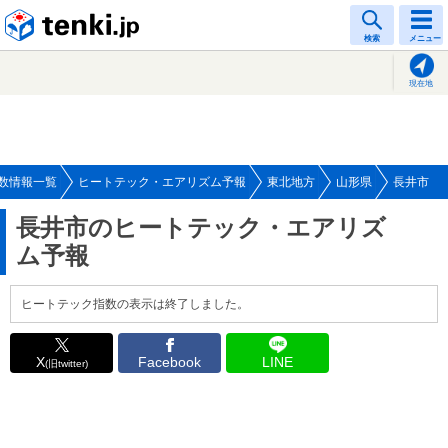
tenki.jp
検索
メニュー
現在地
数情報一覧
ヒートテック・エアリズム予報
東北地方
山形県
長井市
長井市のヒートテック・エアリズ
ム予報
ヒートテック指数の表示は終了しました。
X
Facebook
LINE
(旧twitter)