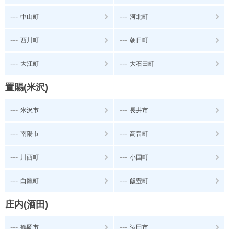
---
---
中山町
河北町
---
---
西川町
朝日町
---
---
大江町
大石田町
置賜(米沢)
---
---
米沢市
長井市
---
---
南陽市
高畠町
---
---
川西町
小国町
---
---
白鷹町
飯豊町
庄内(酒田)
---
---
鶴岡市
酒田市