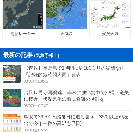
天気図
実況天気
雨雲レーダー
最新の記事
(気象予報士)
【速報】長野県で1時間に約100ミリの猛烈な雨
「記録的短時間大雨」発表
08/07(金)18:41
台風13号が再発達 非常に強い勢力で沖縄・奄美
に接近 状況悪化の前に避難の検討を
08/07(金)17:37
鳥取で39.6℃と酷暑日に迫る暑さ 35℃以上が続
出で今年一番の高温も(7日)
08/07(金)15:59