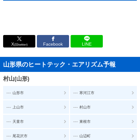
X
Facebook
LINE
(旧twitter)
山形県のヒートテック・エアリズム予報
村山(山形)
---
---
山形市
寒河江市
---
---
上山市
村山市
---
---
天童市
東根市
---
---
尾花沢市
山辺町