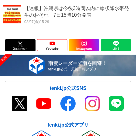
【速報】沖縄県は今後3時間以内に線状降水帯発
生のおそれ 7日15時10分発表
08/07(金)15:29
雨雲レーダーで雨を回避！
tenki.jp公式 天気予報アプリ
tenki.jp公式SNS
tenki.jp公式アプリ