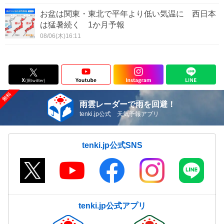
お盆は関東・東北で平年より低い気温に 西日本
は猛暑続く 1か月予報
08/06(木)16:11
雨雲レーダーで雨を回避！
tenki.jp公式 天気予報アプリ
tenki.jp公式SNS
tenki.jp公式アプリ