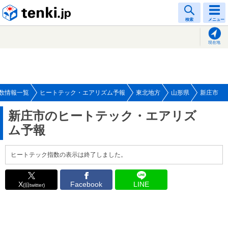
tenki.jp
検索
メニュー
現在地
数情報一覧
ヒートテック・エアリズム予報
東北地方
山形県
新庄市
新庄市のヒートテック・エアリズ
ム予報
ヒートテック指数の表示は終了しました。
X
Facebook
LINE
(旧twitter)