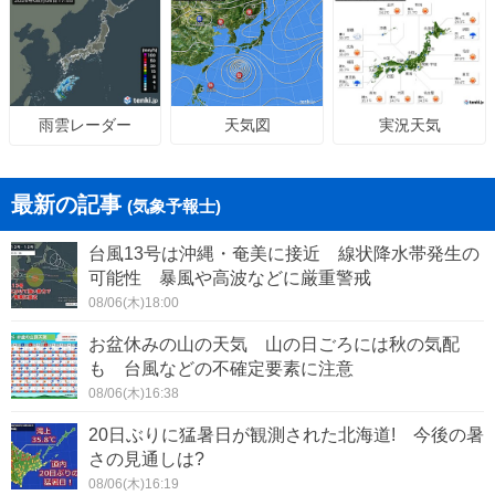
天気図
実況天気
雨雲レーダー
最新の記事
(気象予報士)
台風13号は沖縄・奄美に接近 線状降水帯発生の
可能性 暴風や高波などに厳重警戒
08/06(木)18:00
お盆休みの山の天気 山の日ごろには秋の気配
も 台風などの不確定要素に注意
08/06(木)16:38
20日ぶりに猛暑日が観測された北海道! 今後の暑
さの見通しは?
08/06(木)16:19