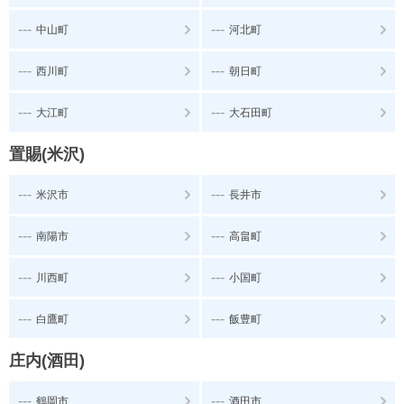
---
---
中山町
河北町
---
---
西川町
朝日町
---
---
大江町
大石田町
置賜(米沢)
---
---
米沢市
長井市
---
---
南陽市
高畠町
---
---
川西町
小国町
---
---
白鷹町
飯豊町
庄内(酒田)
---
---
鶴岡市
酒田市