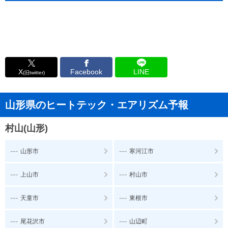
X
Facebook
LINE
(旧twitter)
山形県のヒートテック・エアリズム予報
村山(山形)
---
---
山形市
寒河江市
---
---
上山市
村山市
---
---
天童市
東根市
---
---
尾花沢市
山辺町