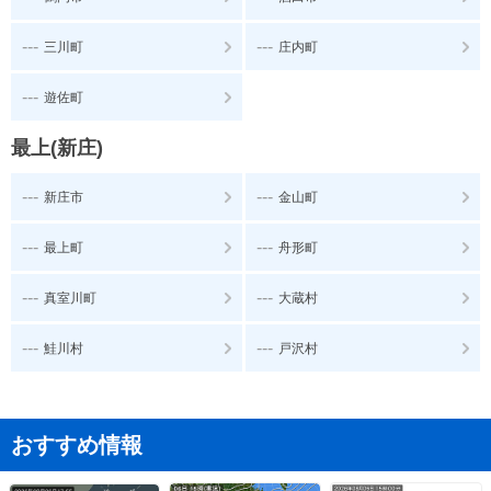
---
---
三川町
庄内町
---
遊佐町
最上(新庄)
---
---
新庄市
金山町
---
---
最上町
舟形町
---
---
真室川町
大蔵村
---
---
鮭川村
戸沢村
おすすめ情報