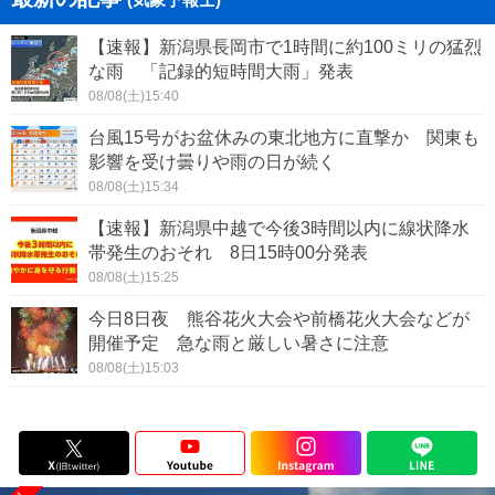
【速報】新潟県長岡市で1時間に約100ミリの猛烈
な雨 「記録的短時間大雨」発表
08/08(土)15:40
台風15号がお盆休みの東北地方に直撃か 関東も
影響を受け曇りや雨の日が続く
08/08(土)15:34
【速報】新潟県中越で今後3時間以内に線状降水
帯発生のおそれ 8日15時00分発表
08/08(土)15:25
今日8日夜 熊谷花火大会や前橋花火大会などが
開催予定 急な雨と厳しい暑さに注意
08/08(土)15:03