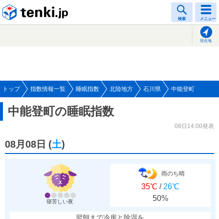
tenki.jp
検索
メニュー
現在地
トップ
指数情報一覧
睡眠指数
北陸地方
石川県
中能登町
中能登町の睡眠指数
08日14:00発表
08月08日
(
土
)
雨のち晴
35℃
/
26℃
50%
寝苦しい夜
翌朝まで冷房と除湿を