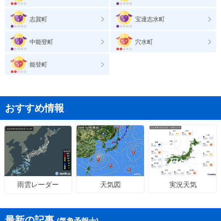
志賀町
宝達志水町
中能登町
穴水町
能登町
おすすめ情報
天気図
実況天気
雨雲レーダー
最新の記事
(気象予報士)