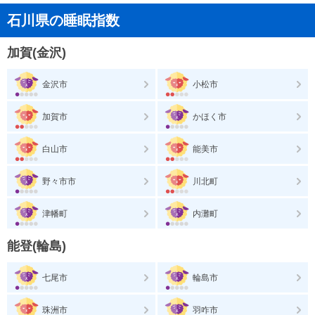
石川県の睡眠指数
加賀(金沢)
金沢市
小松市
加賀市
かほく市
白山市
能美市
野々市市
川北町
津幡町
内灘町
能登(輪島)
七尾市
輪島市
珠洲市
羽咋市