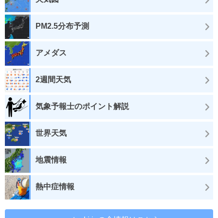
PM2.5分布予測
アメダス
2週間天気
気象予報士のポイント解説
世界天気
地震情報
熱中症情報