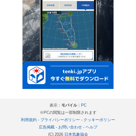
表示：
モバイル
｜
PC
※PCの閲覧は一部制限されます
利用規約
-
プライバシーポリシー
-
クッキーポリシー
広告掲載
-
お問い合わせ
-
ヘルプ
(C) 2026
日本気象協会