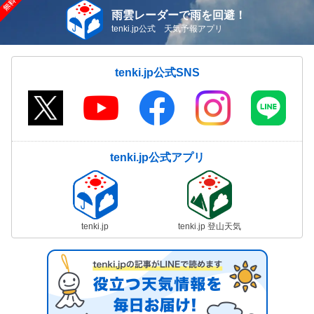
雨雲レーダーで雨を回避！
tenki.jp公式 天気予報アプリ
tenki.jp公式SNS
tenki.jp公式アプリ
tenki.jp
tenki.jp 登山天気