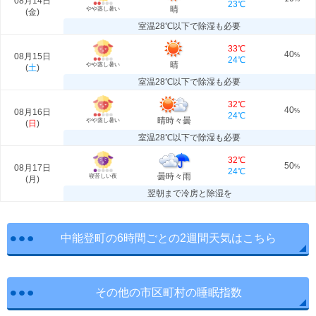
08月14日
23℃
晴
やや蒸し暑い
(
金
)
室温28℃以下で除湿も必要
33℃
40
08月15日
%
24℃
晴
やや蒸し暑い
(
土
)
室温28℃以下で除湿も必要
32℃
40
08月16日
%
24℃
晴時々曇
やや蒸し暑い
(
日
)
室温28℃以下で除湿も必要
32℃
50
08月17日
%
24℃
曇時々雨
寝苦しい夜
(
月
)
翌朝まで冷房と除湿を
中能登町の6時間ごとの2週間天気はこちら
その他の市区町村の睡眠指数