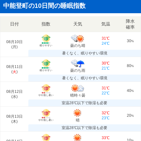
中能登町の10日間の睡眠指数
降水
日付
指数
天気
気温
確率
31℃
30
08月10日
%
24℃
曇のち晴
眠りやすい
(
月
)
暑くなく、眠りやすい環境
30℃
80
08月11日
%
21℃
曇のち雨
眠りやすい
(
火
)
暑くなく、眠りやすい環境
31℃
40
08月12日
%
22℃
晴時々曇
やや蒸し暑い
(
水
)
室温28℃以下で除湿も必要
32℃
20
08月13日
%
23℃
晴
やや蒸し暑い
(
木
)
室温28℃以下で除湿も必要
33℃
10
%