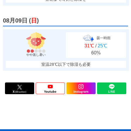
08月09日
(
日
)
曇一時雨
31℃
/
25℃
60%
やや蒸し暑い
室温28℃以下で除湿も必要