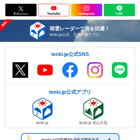
雨雲レーダーで雨を回避！
tenki.jp公式 天気予報アプリ
tenki.jp公式SNS
tenki.jp公式アプリ
tenki.jp
tenki.jp 登山天気