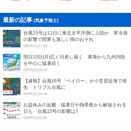
最新の記事
(気象予報士)
台風15号は11日に東北太平洋側に上陸か 寒冷渦
の影響で関東も激しい雨のおそれ
08/09(日)17:48
明日10日(月)広く日差し届く 東海から九州内陸
を中心に猛暑続く
08/09(日)16:42
【速報】台風16号「ペイロー」が小笠原近海で発
生 トリプル台風に
08/09(日)16:36
お盆休みの近畿 猛暑日や熱帯夜から解放される
日も 台風15号の影響は?
08/09(日)15:50