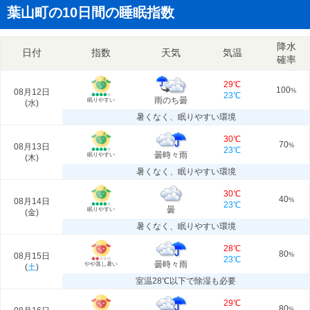
葉山町の10日間の睡眠指数
降水
日付
指数
天気
気温
確率
29℃
100
08月12日
%
23℃
雨のち曇
眠りやすい
(
水
)
暑くなく、眠りやすい環境
30℃
70
08月13日
%
23℃
曇時々雨
眠りやすい
(
木
)
暑くなく、眠りやすい環境
30℃
40
08月14日
%
23℃
曇
眠りやすい
(
金
)
暑くなく、眠りやすい環境
28℃
80
08月15日
%
23℃
曇時々雨
やや蒸し暑い
(
土
)
室温28℃以下で除湿も必要
29℃
80
%