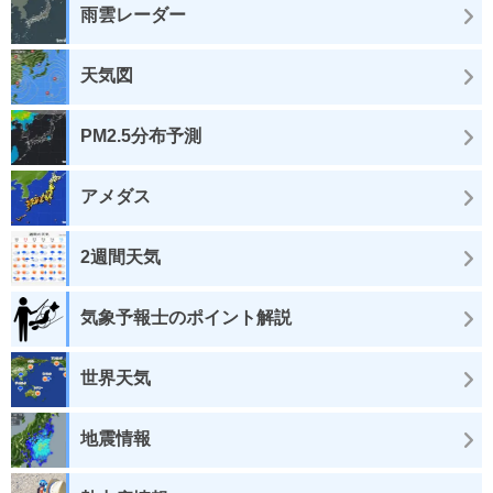
雨雲レーダー
天気図
PM2.5分布予測
アメダス
2週間天気
気象予報士のポイント解説
世界天気
地震情報