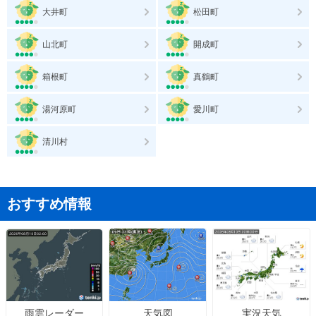
大井町
松田町
山北町
開成町
箱根町
真鶴町
湯河原町
愛川町
清川村
おすすめ情報
天気図
実況天気
雨雲レーダー