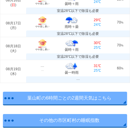
08月16日
24℃
曇時々雨
やや蒸し暑い
(
日
)
室温28℃以下で除湿も必要
29℃
70
08月17日
%
24℃
雨時々曇
やや蒸し暑い
(
月
)
室温28℃以下で除湿も必要
30℃
70
08月18日
%
25℃
曇時々雨
やや蒸し暑い
(
火
)
室温28℃以下で除湿も必要
31℃
---
60
08月19日
%
25℃
---
曇一時雨
(
水
)
---
葉山町の6時間ごとの2週間天気はこちら
その他の市区町村の睡眠指数