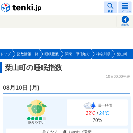
tenki.jp
検索
メニュー
現在地
トップ
指数情報一覧
睡眠指数
関東・甲信地方
神奈川県
葉山町
葉山町の睡眠指数
10日00:00発表
08月10日
(
月
)
曇一時雨
32℃
/
24℃
70%
眠りやすい
暑くなく、眠りやすい環境