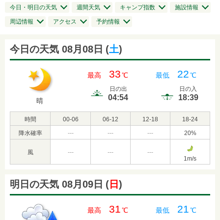
今日・明日の天気
週間天気
キャンプ指数
施設情報
周辺情報
アクセス
予約情報
今日の天気 08月08日
(
土
)
33
22
最高
℃
最低
℃
日の出
日の入
04:54
18:39
晴
時間
00-06
06-12
12-18
18-24
降水確率
---
---
---
20
%
風
---
---
---
1
m/s
明日の天気 08月09日
(
日
)
31
21
最高
℃
最低
℃