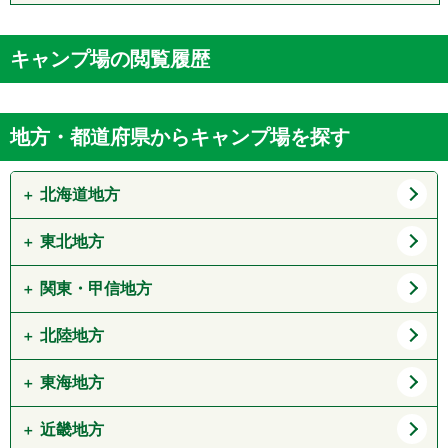
キャンプ場の閲覧履歴
地方・都道府県からキャンプ場を探す
北海道地方
東北地方
道北
道東
道央
道南
関東・甲信地方
青森県
岩手県
宮城県
秋田県
北陸地方
東京都
神奈川県
山形県
福島県
埼玉県
千葉県
東海地方
新潟県
富山県
茨城県
栃木県
石川県
福井県
近畿地方
愛知県
岐阜県