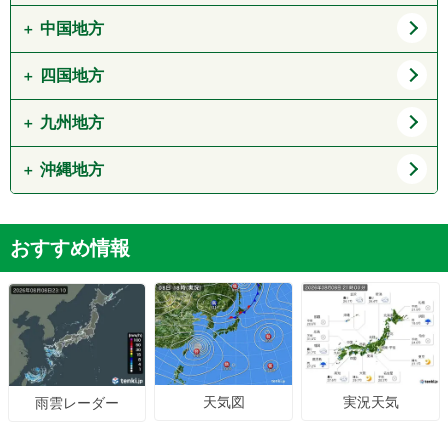
群馬県
山梨県
静岡県
三重県
中国地方
大阪府
兵庫県
長野県
京都府
滋賀県
四国地方
鳥取県
島根県
奈良県
和歌山県
岡山県
広島県
九州地方
徳島県
香川県
山口県
愛媛県
高知県
沖縄地方
福岡県
佐賀県
長崎県
熊本県
沖縄県
おすすめ情報
大分県
宮崎県
鹿児島県
天気図
実況天気
雨雲レーダー