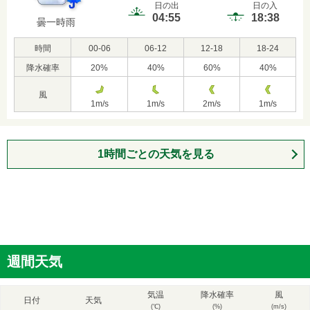
日の出
日の入
04:55
18:38
曇一時雨
時間
00-06
06-12
12-18
18-24
降水確率
20
%
40
%
60
%
40
%
風
1
m/s
1
m/s
2
m/s
1
m/s
1時間ごとの天気を見る
週間天気
気温
降水確率
風
日付
天気
(℃)
(%)
(m/s)