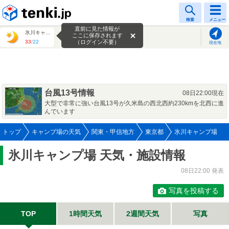
tenki.jp
検索
メニュー
直前に見た情報が
氷川キャンプ場
ここに保存されます
33
/
22
（ログイン不要）
現在地
台風13号情報
08日22:00現在
大型で非常に強い台風13号が久米島の西北西約230kmを北西に進
んでいます
トップ
キャンプ場の天気
関東・甲信地方
東京都
氷川キャンプ場
氷川キャンプ場 天気・施設情報
08日22:00 発表
写真を投稿する
TOP
1時間天気
2週間天気
写真