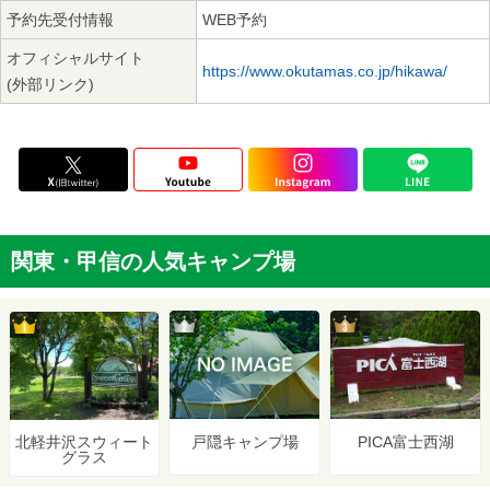
予約先受付情報
WEB予約
オフィシャルサイト
https://www.okutamas.co.jp/hikawa/
(外部リンク)
関東・甲信の人気キャンプ場
2位
3位
1位
戸隠キャンプ場
PICA富士西湖
北軽井沢スウィート
グラス