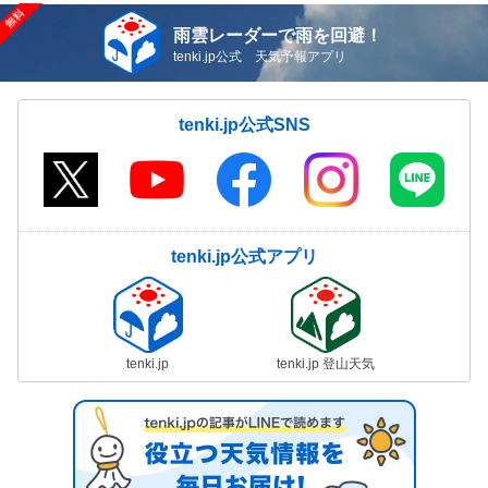
雨雲レーダーで雨を回避！
tenki.jp公式 天気予報アプリ
tenki.jp公式SNS
tenki.jp公式アプリ
tenki.jp
tenki.jp 登山天気