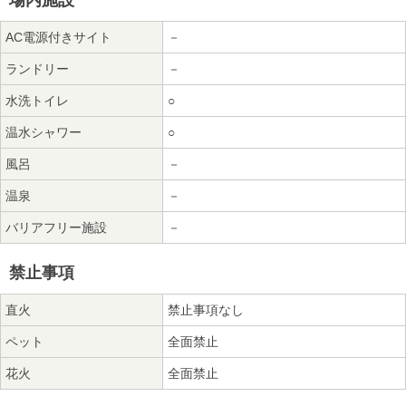
場内施設
AC電源付きサイト
－
ランドリー
－
水洗トイレ
○
温水シャワー
○
風呂
－
温泉
－
バリアフリー施設
－
禁止事項
直火
禁止事項なし
ペット
全面禁止
花火
全面禁止