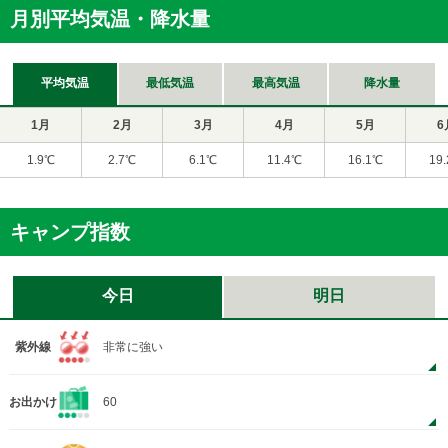
月別平均気温・降水量
平均気温
最低気温
最高気温
降水量
1月
2月
3月
4月
5月
6
1.9℃
2.7℃
6.1℃
11.4℃
16.1℃
19
キャンプ指数
今日
明日
紫外線
非常に強い
お出かけ
60