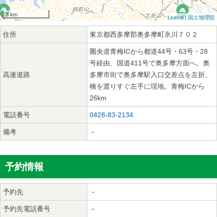
3 km
Leaflet
|
国土地理院
住所
東京都西多摩郡奥多摩町氷川７０２
圏央道青梅ICから都道44号・63号・28
号経由、国道411号で奥多摩方面へ。奥
高速道路
多摩市街で奥多摩駅入口交差点を左折、
橋を渡りすぐ左手に現地。青梅ICから
26km
電話番号
0428-83-2134
備考
－
予約情報
予約先
－
予約先電話番号
－