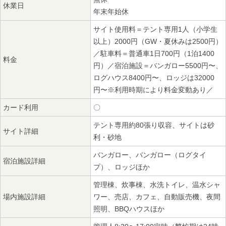
休業日
年末年始休
サイト使用料＝テント専用1人（小学生
以上）2000円（GW・夏休みは2500円）
／駐車料＝普通車1日700円（1泊1400
料金
円）／宿泊施設＝バンガロー5500円〜、
ログハウス8400円〜、ロッジは32000
円〜※利用時期により料金変動あり／
カード利用
〇
テント専用約80張り収容、サイトは砂
サイト詳細
利・砂地
バンガロー、バンガロー（ログタイ
宿泊施設詳細
プ）、ロッジほか
管理棟、炊事棟、水洗トイレ、温水シャ
場内施設詳細
ワー、売店、カフェ、自動販売機、夜間
照明、BBQハウスほか