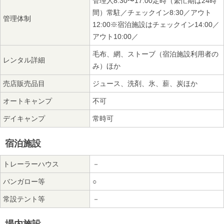
管理人8:30〜17:00定時（繁忙期は24時
間）常駐／チェックイン8:30／アウト
管理体制
12:00※宿泊施設はチェックイン14:00／
アウト10:00／
毛布、網、ストーブ（宿泊施設利用者の
レンタル詳細
み）ほか
売店販売品目
ジュース、洗剤、氷、薪、炭ほか
オートキャンプ
不可
デイキャンプ
常時可
宿泊施設
トレーラーハウス
－
バンガロー等
○
常設テント等
－