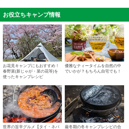
お役立ちキャンプ情報
お花見キャンプにもおすすめ！
優雅なティータイムを自然の中
春野菜(新じゃが・菜の花等)を
でいかが？もちろん自宅でも！
使ったキャンプレシピ
世界の旨辛グルメ【タイ・ネパ
厳冬期の冬キャンプレシピの合