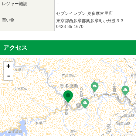
レジャー施設
－
セブンイレブン 奥多摩古里店
買い物
東京都西多摩郡奥多摩町小丹波３３
0428-85-1670
アクセス
+
-