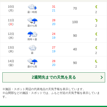
10日
31
70
(
月
)
21
2
曇一時雨
11日
28
100
(
火
)
20
2
曇のち雨
12日
24
90
(
水
)
19
2
雨時々曇
13日
27
40
(
木
)
19
2
曇
14日
28
90
(
金
)
20
2
曇のち雨
2週間先までの天気を見る
※施設・スポット周辺の代表地点の天気予報を表示しています。
※山間部などの施設・スポットでは、ふもと付近の天気予報を表示していま
す。