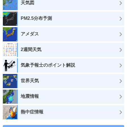
天気図
PM2.5分布予測
アメダス
2週間天気
気象予報士のポイント解説
世界天気
地震情報
熱中症情報