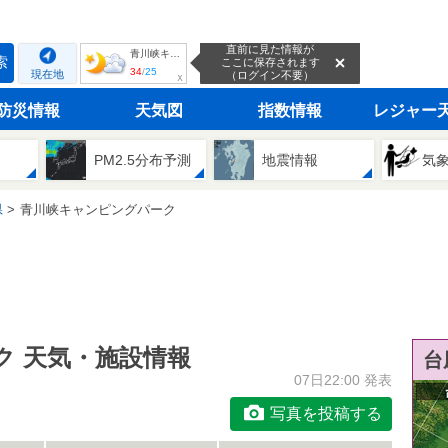
直前に見た情報が
青川峡キャンピングパーク
索
ここに保存されます
34
/
25
現在地
（ログイン不要）
ｘ
防災情報
天気図
指数情報
レジャー
PM2.5分布予測
地震情報
気
県
青川峡キャンピングパーク
ク 天気・施設情報
台
07日22:00 発表
写真を投稿する