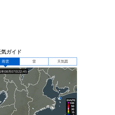
天気ガイド
雨雲
雷
天気図