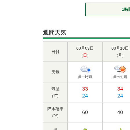
1時
週間天気
08月09日
08月10日
日付
(
日
)
(
月
)
天気
曇一時雨
曇のち晴
33
34
気温
24
24
(℃)
降水確率
60
40
(%)
風