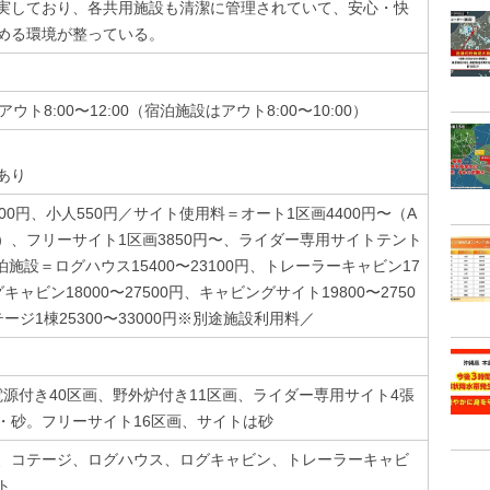
実しており、各共用施設も清潔に管理されていて、安心・快
める環境が整っている。
、アウト8:00〜12:00（宿泊施設はアウト8:00〜10:00）
あり
00円、小人550円／サイト使用料＝オート1区画4400円〜（A
円）、フリーサイト1区画3850円〜、ライダー専用サイトテント
泊施設＝ログハウス15400〜23100円、トレーラーキャビン17
グキャビン18000〜27500円、キャビングサイト19800〜2750
ージ1棟25300〜33000円※別途施設利用料／
電源付き40区画、野外炉付き11区画、ライダー専用サイト4張
・砂。フリーサイト16区画、サイトは砂
、コテージ、ログハウス、ログキャビン、トレーラーキャビ
ト