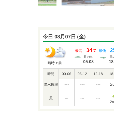
今日 08月07日
(
金
)
34
2
最高
℃
最低
日の出
日
05:08
18
晴時々曇
時間
00-06
06-12
12-18
18
---
---
---
2
降水確率
風
---
---
---
2
m