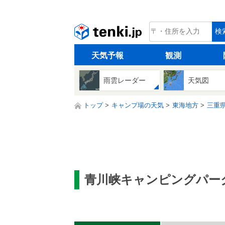
tenki.jp
検
天気予報
観測
雨雲レーダー
天気図
トップ
キャンプ場の天気
東海地方
三重
青川峡キャンピングパー