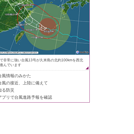
で非常に強い台風13号が久米島の北約100kmを西北
進んでいます
台風情報のみかた
台風の接近、上陸に備えて
知る防災
アプリで台風進路予報を確認