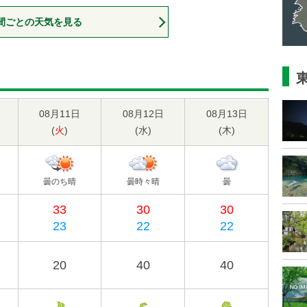
間ごとの天気を見る
08月11日
08月12日
08月13日
(
火
)
(
水
)
(
木
)
曇のち晴
曇時々晴
曇
33
30
30
23
22
22
20
40
40