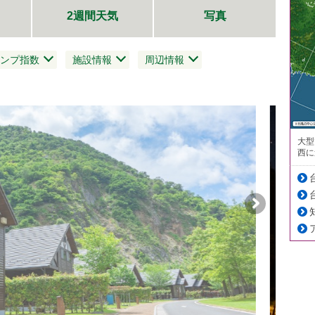
2週間天気
写真
ンプ指数
施設情報
周辺情報
大型
西に