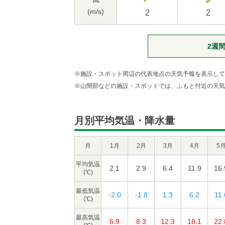
(m/s)
2
2
2週
※施設・スポット周辺の代表地点の天気予報を表示して
※山間部などの施設・スポットでは、ふもと付近の天気
月別平均気温・降水量
月
1月
2月
3月
4月
5
平均気温
2.1
2.9
6.4
11.9
16.
(℃)
最低気温
-2.0
-1.8
1.3
6.2
11.
(℃)
最高気温
6.9
8.3
12.3
18.1
22.