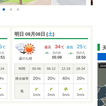
1
2
3
明日 08月08日
(
土
)
5
34
25
℃
最高
℃
最低
℃
の入
日の出
日の入
:51
05:09
18:50
曇のち晴
-24
時間
00-06
06-12
12-18
18-24
0
20
20
40
20
降水確率
%
%
%
%
%
風
/s
1
m/s
2
m/s
3
m/s
2
m/s