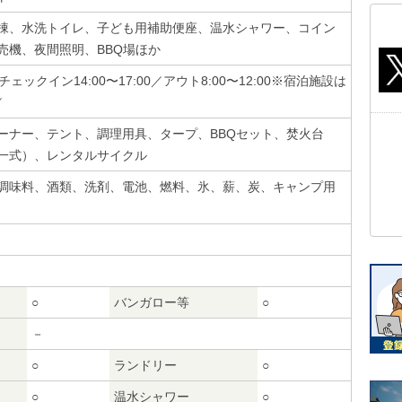
棟、水洗トイレ、子ども用補助便座、温水シャワー、コイン
売機、夜間照明、BBQ場ほか
ェックイン14:00〜17:00／アウト8:00〜12:00※宿泊施設は
／
ーナー、テント、調理用具、タープ、BBQセット、焚火台
一式）、レンタルサイクル
調味料、酒類、洗剤、電池、燃料、氷、薪、炭、キャンプ用
○
バンガロー等
○
－
○
ランドリー
○
○
温水シャワー
○