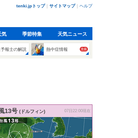
tenki.jpトップ
｜
サイトマップ
｜
ヘルプ
天気
季節特集
天気ニュース
象予報士の解説
熱中症情報
注目
風13号
(ドルフィン)
07日22:00現在