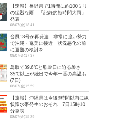
【速報】長野県で1時間に約100ミリ
の猛烈な雨 「記録的短時間大雨」
発表
08/07(金)18:41
台風13号が再発達 非常に強い勢力
で沖縄・奄美に接近 状況悪化の前
に避難の検討を
08/07(金)17:37
鳥取で39.6℃と酷暑日に迫る暑さ
35℃以上が続出で今年一番の高温も
(7日)
08/07(金)15:59
【速報】沖縄県は今後3時間以内に線
状降水帯発生のおそれ 7日15時10
分発表
08/07(金)15:29