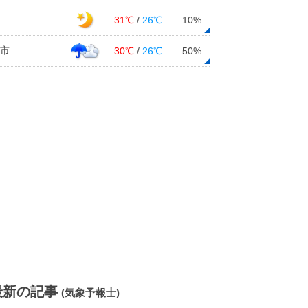
31℃
/
26℃
10%
市
30℃
/
26℃
50%
最新の記事
(気象予報士)