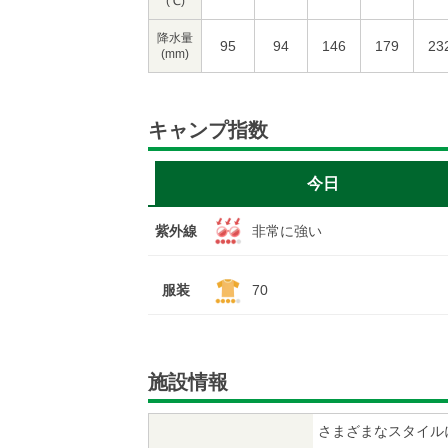
(℃)
降水量
95
94
146
179
23
(mm)
キャンプ指数
今日
紫外線
非常に強い
服装
70
施設情報
さまざまなスタイル