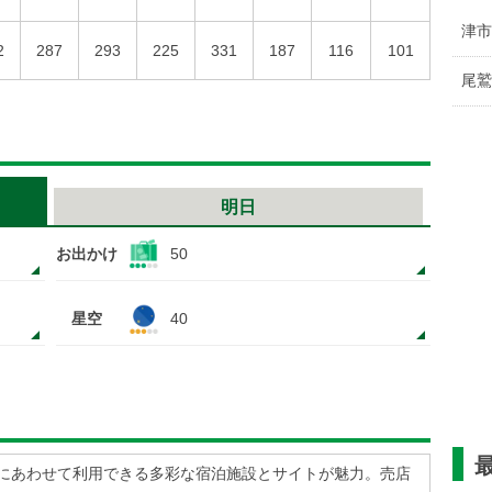
津市
2
287
293
225
331
187
116
101
尾鷲
明日
お出かけ
50
星空
40
にあわせて利用できる多彩な宿泊施設とサイトが魅力。売店