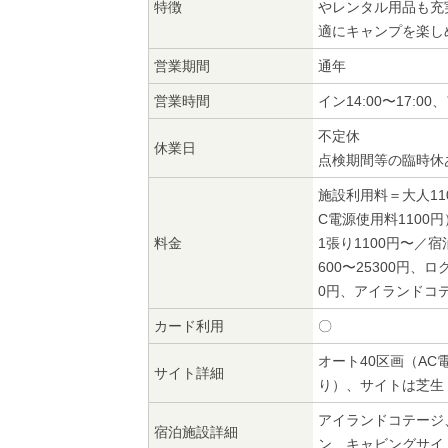
特徴
やレンタル用品も充
適にキャンプを楽し
営業期間
通年
営業時間
イン14:00〜17:00
不定休
休業日
点検期間等の臨時休
施設利用料＝大人11
C電源使用料1100
料金
1張り1100円〜／宿
600〜25300円、ロ
0円、アイランドコテ
カード利用
〇
オート40区画（AC
サイト詳細
り）、サイトは芝生
アイランドコテージ
宿泊施設詳細
ン、キャビングサイ