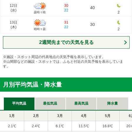
12日
30
40
(
水
)
22
2
曇時々晴
13日
31
30
(
木
)
22
2
晴時々曇
2週間先までの天気を見る
※施設・スポット周辺の代表地点の天気予報を表示しています。
※山間部などの施設・スポットでは、ふもと付近の天気予報を表示していま
す。
月別平均気温・降水量
平均気温
最低気温
最高気温
降水量
1月
2月
3月
4月
5月
6
2.1℃
2.4℃
6.1℃
11.5℃
16.8℃
20