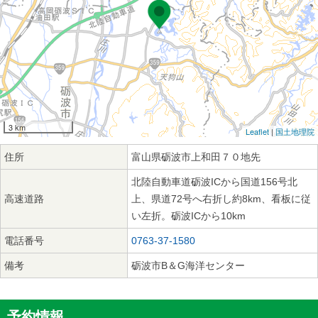
3 km
Leaflet
|
国土地理院
住所
富山県砺波市上和田７０地先
北陸自動車道砺波ICから国道156号北
高速道路
上、県道72号へ右折し約8km、看板に従
い左折。砺波ICから10km
電話番号
0763-37-1580
備考
砺波市B＆G海洋センター
予約情報