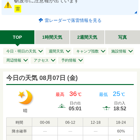
砺波市に注意報が出ています
雷
雷レーダーで落雷情報を見る
TOP
1時間天気
2週間天気
写真
今日・明日の天気
週間天気
キャンプ指数
施設情報
周辺情報
アクセス
予約情報
今日の天気 08月07日
(
金
)
36
25
最高
℃
最低
℃
日の出
日の入
05:01
18:52
晴
時間
00-06
06-12
12-18
18-24
降水確率
---
---
---
60
%