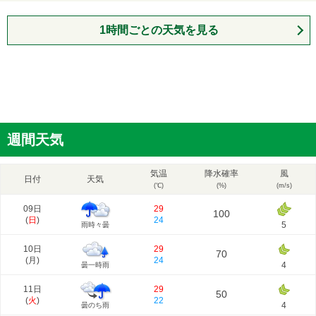
1時間ごとの天気を見る
週間天気
気温
降水確率
風
日付
天気
(℃)
(%)
(m/s)
09日
29
100
(
日
)
24
5
雨時々曇
10日
29
70
(
月
)
24
4
曇一時雨
11日
29
50
(
火
)
22
4
曇のち雨