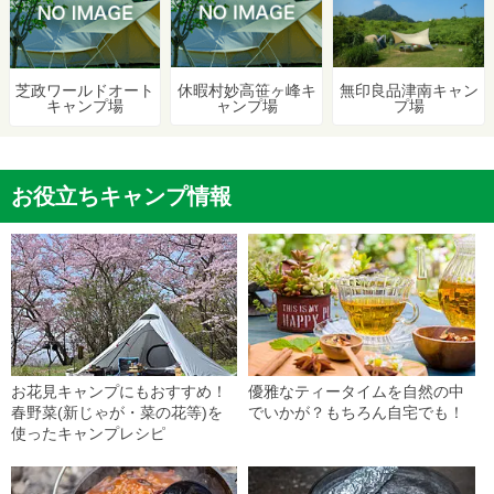
休暇村妙高笹ヶ峰キ
無印良品津南キャン
芝政ワールドオート
ャンプ場
プ場
キャンプ場
お役立ちキャンプ情報
お花見キャンプにもおすすめ！
優雅なティータイムを自然の中
春野菜(新じゃが・菜の花等)を
でいかが？もちろん自宅でも！
使ったキャンプレシピ