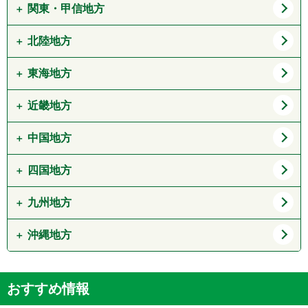
道央
道南
関東・甲信地方
青森県
岩手県
宮城県
秋田県
北陸地方
東京都
神奈川県
山形県
福島県
埼玉県
千葉県
東海地方
新潟県
富山県
茨城県
栃木県
石川県
福井県
近畿地方
愛知県
岐阜県
群馬県
山梨県
静岡県
三重県
中国地方
大阪府
兵庫県
長野県
京都府
滋賀県
四国地方
鳥取県
島根県
奈良県
和歌山県
岡山県
広島県
九州地方
徳島県
香川県
山口県
愛媛県
高知県
沖縄地方
福岡県
佐賀県
長崎県
熊本県
沖縄県
おすすめ情報
大分県
宮崎県