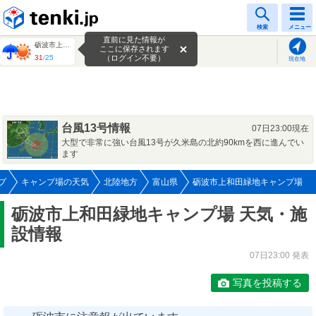
tenki.jp
検索
メニュー
直前に見た情報が
砺波市上和田緑地キャンプ場
ここに保存されます
31
/
25
（ログイン不要）
現在地
台風13号情報
07日23:00現在
大型で非常に強い台風13号が久米島の北約90kmを西に進んでい
ます
プ
キャンプ場の天気
北陸地方
富山県
砺波市上和田緑地キャンプ場
砺波市上和田緑地キャンプ場 天気・施
設情報
07日23:00 発表
写真を投稿する