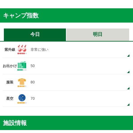
キャンプ指数
今日
明日
紫外線
非常に強い
お出かけ
50
服装
80
星空
70
施設情報