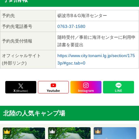
予約先
砺波市B＆G海洋センター
予約先電話番号
0763-37-1580
随時受付／事前に海洋センターに利用申
予約先受付情報
請書を要提出
オフィシャルサイト
https://www.city.tonami.lg.jp/section/175
(外部リンク)
3p/#gsc.tab=0
北陸の人気キャンプ場
2位
3位
1位