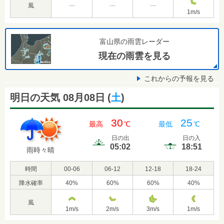
風
---
---
---
1
m/s
富山県の雨雲レーダー
現在の雨雲を見る
これからの予報を見る
明日の天気 08月08日
(
土
)
30
25
最高
℃
最低
℃
日の出
日の入
05:02
18:51
雨時々晴
時間
00-06
06-12
12-18
18-24
降水確率
40
%
60
%
60
%
40
%
風
1
m/s
2
m/s
3
m/s
1
m/s