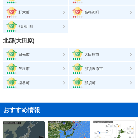
野木町
高根沢町
那珂川町
北部(大田原)
日光市
大田原市
矢板市
那須塩原市
塩谷町
那須町
おすすめ情報