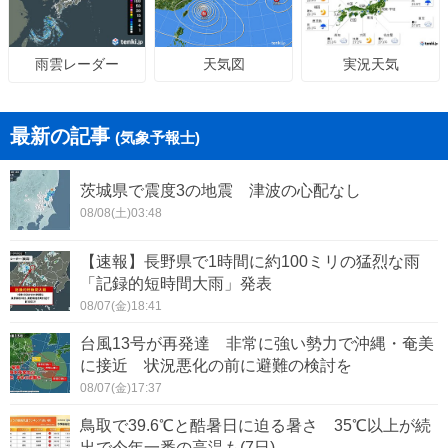
天気図
実況天気
雨雲レーダー
最新の記事
(気象予報士)
茨城県で震度3の地震 津波の心配なし
08/08(土)03:48
【速報】長野県で1時間に約100ミリの猛烈な雨
「記録的短時間大雨」発表
08/07(金)18:41
台風13号が再発達 非常に強い勢力で沖縄・奄美
に接近 状況悪化の前に避難の検討を
08/07(金)17:37
鳥取で39.6℃と酷暑日に迫る暑さ 35℃以上が続
出で今年一番の高温も(7日)