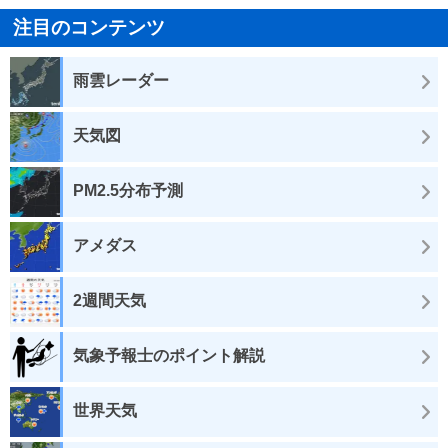
注目のコンテンツ
雨雲レーダー
天気図
PM2.5分布予測
アメダス
2週間天気
気象予報士のポイント解説
世界天気