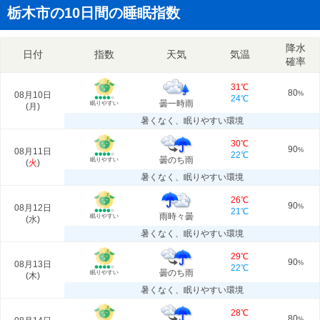
栃木市の10日間の睡眠指数
降水
日付
指数
天気
気温
確率
31℃
80
08月10日
%
24℃
曇一時雨
眠りやすい
(
月
)
暑くなく、眠りやすい環境
30℃
90
08月11日
%
22℃
曇のち雨
眠りやすい
(
火
)
暑くなく、眠りやすい環境
26℃
90
08月12日
%
21℃
雨時々曇
眠りやすい
(
水
)
暑くなく、眠りやすい環境
29℃
90
08月13日
%
22℃
曇のち雨
眠りやすい
(
木
)
暑くなく、眠りやすい環境
28℃
80
%