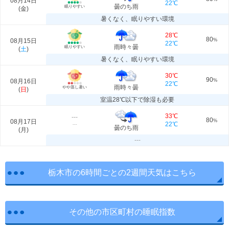
08月14日
22℃
曇のち雨
眠りやすい
(
金
)
暑くなく、眠りやすい環境
28℃
80
08月15日
%
22℃
雨時々曇
眠りやすい
(
土
)
暑くなく、眠りやすい環境
30℃
90
08月16日
%
22℃
雨時々曇
やや蒸し暑い
(
日
)
室温28℃以下で除湿も必要
33℃
---
80
08月17日
%
22℃
---
曇のち雨
(
月
)
---
栃木市の6時間ごとの2週間天気はこちら
その他の市区町村の睡眠指数