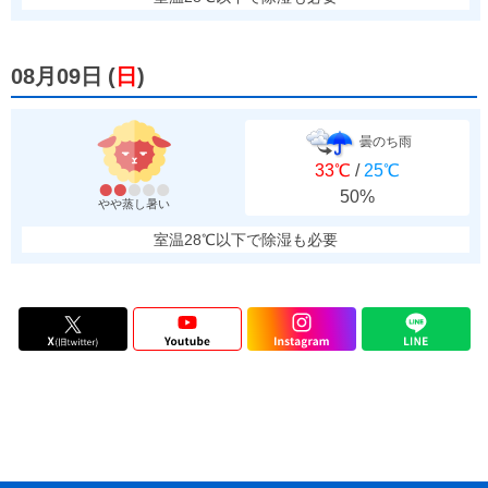
08月09日
(
日
)
曇のち雨
33℃
/
25℃
50%
やや蒸し暑い
室温28℃以下で除湿も必要