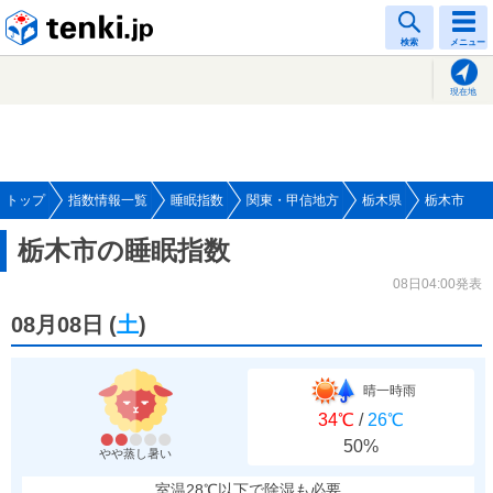
tenki.jp
検索
メニュー
現在地
トップ
指数情報一覧
睡眠指数
関東・甲信地方
栃木県
栃木市
栃木市の睡眠指数
08日04:00発表
08月08日
(
土
)
晴一時雨
34℃
/
26℃
50%
やや蒸し暑い
室温28℃以下で除湿も必要