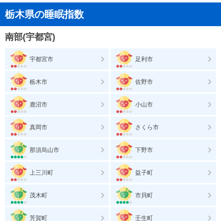
栃木県の睡眠指数
南部(宇都宮)
宇都宮市
足利市
栃木市
佐野市
鹿沼市
小山市
真岡市
さくら市
那須烏山市
下野市
上三川町
益子町
茂木町
市貝町
芳賀町
壬生町