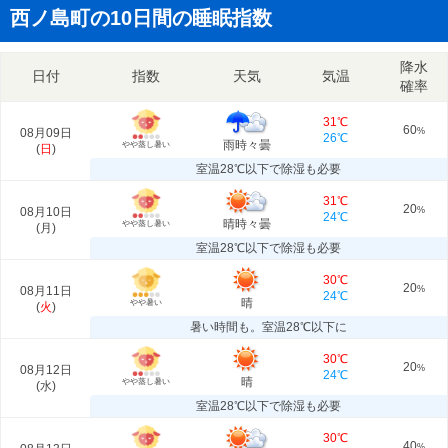
西ノ島町の10日間の睡眠指数
降水
日付
指数
天気
気温
確率
31℃
60
08月09日
%
26℃
雨時々曇
やや蒸し暑い
(
日
)
室温28℃以下で除湿も必要
31℃
20
08月10日
%
24℃
晴時々曇
やや蒸し暑い
(
月
)
室温28℃以下で除湿も必要
30℃
20
08月11日
%
24℃
晴
やや暑い
(
火
)
暑い時間も。室温28℃以下に
30℃
20
08月12日
%
24℃
晴
やや蒸し暑い
(
水
)
室温28℃以下で除湿も必要
30℃
40
%