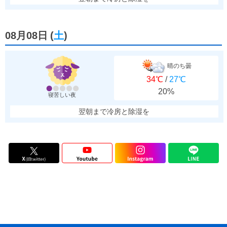
08月08日
(
土
)
晴のち曇
34℃
/
27℃
20%
寝苦しい夜
翌朝まで冷房と除湿を