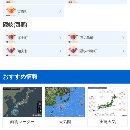
吉賀町
隠岐(西郷)
海士町
西ノ島町
知夫村
隠岐の島町
おすすめ情報
天気図
実況天気
雨雲レーダー