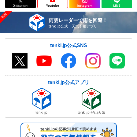
雨雲レーダーで雨を回避！
tenki.jp公式 天気予報アプリ
tenki.jp公式SNS
tenki.jp公式アプリ
tenki.jp
tenki.jp 登山天気