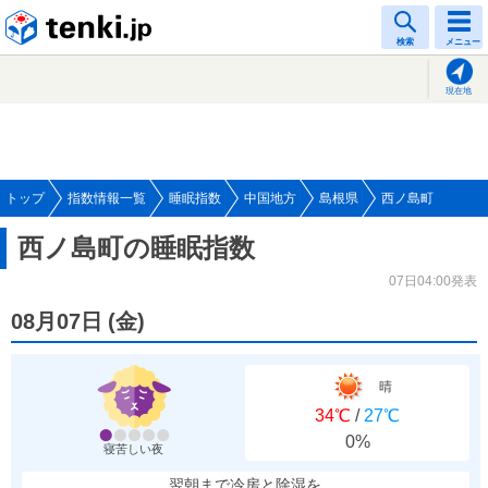
tenki.jp
検索
メニュー
現在地
トップ
指数情報一覧
睡眠指数
中国地方
島根県
西ノ島町
西ノ島町の睡眠指数
07日04:00発表
08月07日
(
金
)
晴
34℃
/
27℃
0%
寝苦しい夜
翌朝まで冷房と除湿を