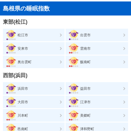
島根県の睡眠指数
東部(松江)
松江市
出雲市
安来市
雲南市
奥出雲町
飯南町
西部(浜田)
浜田市
益田市
大田市
江津市
川本町
美郷町
邑南町
津和野町