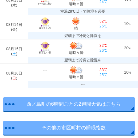
08月13日
24℃
晴時々曇
やや蒸し暑い
(
木
)
室温28℃以下で除湿も必要
32℃
10
08月14日
%
25℃
晴
寝苦しい夜
(
金
)
翌朝まで冷房と除湿を
32℃
20
08月15日
%
26℃
晴時々曇
寝苦しい夜
(
土
)
翌朝まで冷房と除湿を
33℃
---
20
08月16日
%
25℃
---
晴時々曇
(
日
)
---
西ノ島町の6時間ごとの2週間天気はこちら
その他の市区町村の睡眠指数