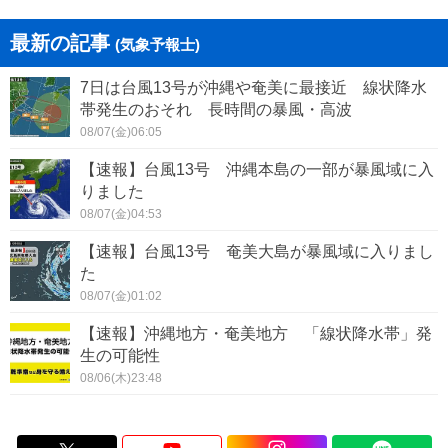
最新の記事
(気象予報士)
7日は台風13号が沖縄や奄美に最接近 線状降水
帯発生のおそれ 長時間の暴風・高波
08/07(金)06:05
【速報】台風13号 沖縄本島の一部が暴風域に入
りました
08/07(金)04:53
【速報】台風13号 奄美大島が暴風域に入りまし
た
08/07(金)01:02
【速報】沖縄地方・奄美地方 「線状降水帯」発
生の可能性
08/06(木)23:48