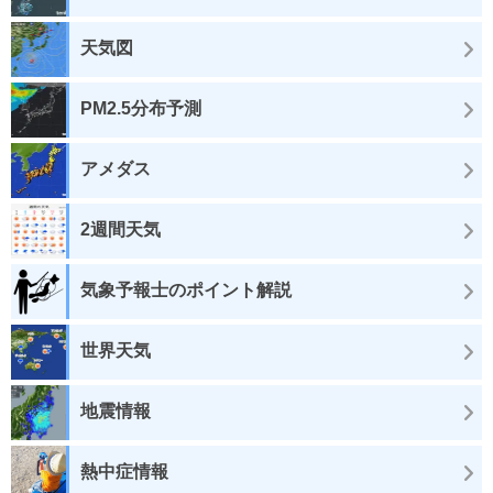
天気図
PM2.5分布予測
アメダス
2週間天気
気象予報士のポイント解説
世界天気
地震情報
熱中症情報