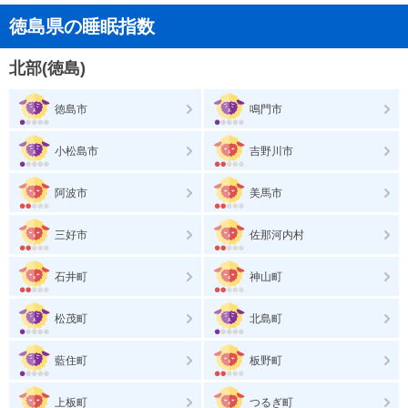
徳島県の睡眠指数
北部(徳島)
徳島市
鳴門市
小松島市
吉野川市
阿波市
美馬市
三好市
佐那河内村
石井町
神山町
松茂町
北島町
藍住町
板野町
上板町
つるぎ町