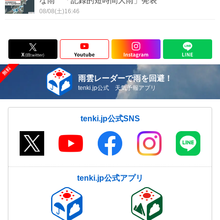
な雨 「記録的短時間大雨」発表
08/08(土)16:46
雨雲レーダーで雨を回避！
tenki.jp公式 天気予報アプリ
tenki.jp公式SNS
tenki.jp公式アプリ