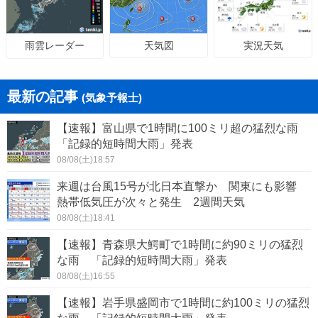
天気図
実況天気
雨雲レーダー
最新の記事
(気象予報士)
【速報】富山県で1時間に100ミリ超の猛烈な雨
「記録的短時間大雨」発表
08/08(土)18:57
来週は台風15号が北日本直撃か 関東にも影響
熱帯低気圧が次々と発生 2週間天気
08/08(土)18:41
【速報】青森県大鰐町で1時間に約90ミリの猛烈
な雨 「記録的短時間大雨」発表
08/08(土)16:55
【速報】岩手県盛岡市で1時間に約100ミリの猛烈