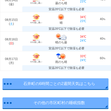
08月14日
23℃
曇のち晴
やや蒸し暑い
(
金
)
室温28℃以下で除湿も必要
34℃
40
08月15日
%
23℃
晴
やや蒸し暑い
(
土
)
室温28℃以下で除湿も必要
34℃
40
08月16日
%
24℃
晴のち曇
やや蒸し暑い
(
日
)
室温28℃以下で除湿も必要
33℃
60
08月17日
%
24℃
雨のち晴
やや蒸し暑い
(
月
)
室温28℃以下で除湿も必要
石井町の6時間ごとの2週間天気はこちら
その他の市区町村の睡眠指数