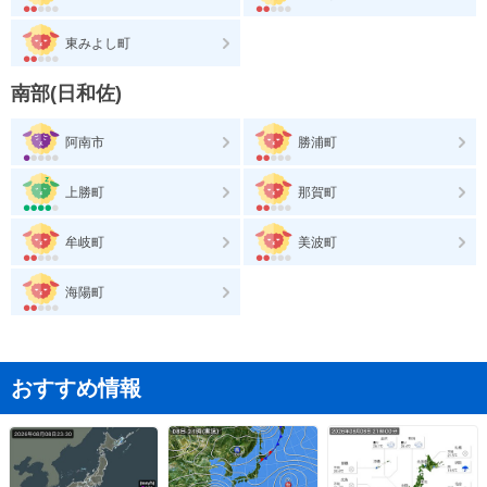
東みよし町
南部(日和佐)
阿南市
勝浦町
上勝町
那賀町
牟岐町
美波町
海陽町
おすすめ情報