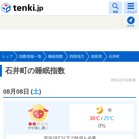
tenki.jp
検索
メニュー
現在地
トップ
指数情報一覧
睡眠指数
四国地方
徳島県
石井町
石井町の睡眠指数
08日22:00発表
08月08日
(
土
)
晴
36℃
/
25℃
0%
やや蒸し暑い
室温28℃以下で除湿も必要