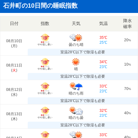
石井町の10日間の睡眠指数
降水
日付
指数
天気
気温
確率
35℃
20
08月10日
%
25℃
曇のち晴
やや蒸し暑い
(
月
)
室温28℃以下で除湿も必要
34℃
10
08月11日
%
23℃
晴
やや蒸し暑い
(
火
)
室温28℃以下で除湿も必要
33℃
70
08月12日
%
23℃
晴のち雨
やや蒸し暑い
(
水
)
室温28℃以下で除湿も必要
32℃
40
08月13日
%
23℃
晴のち曇
やや蒸し暑い
(
木
)
室温28℃以下で除湿も必要
33℃
40
%