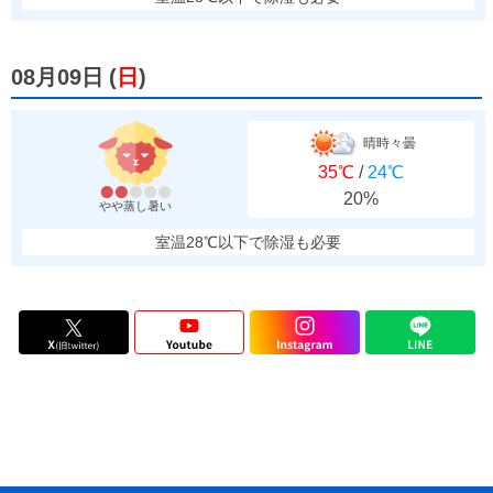
08月09日
(
日
)
晴時々曇
35℃
/
24℃
20%
やや蒸し暑い
室温28℃以下で除湿も必要