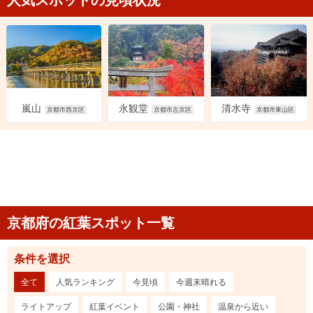
人気スポットの見頃状況
永観堂
清水寺
嵐山
京都市左京区
京都市東山区
京都市西京区
京都府の紅葉スポット一覧
条件を選択
全て
人気ランキング
今見頃
今週末晴れる
ライトアップ
紅葉イベント
公園・神社
温泉から近い