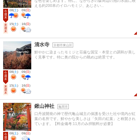
な色を楽しめます。特に、なからぎの森周辺の池の水面に映
える約200本のイロハモミジ、あじさい...
08
(
土
)
09
(
日
)
今
週
末
15
(
土
)
16
(
日
)
来
週
末
清水寺
京都市東山区
鮮やかに染まったモミジと荘厳な国宝・本堂との調和が美し
く見事です。特に奥の院からの眺めは絶景です。
08
(
土
)
09
(
日
)
今
週
末
15
(
土
)
16
(
日
)
来
週
末
鍬山神社
亀岡市
口丹波開発の神で歴代亀山城主の保護を受けた社や境内が紅
葉の名所です。鮮やかな美しさは「矢田の紅葉」と称賛され
ています。【料金備考:11月のみ拝観料が必要】
08
(
土
)
09
(
日
)
今
週