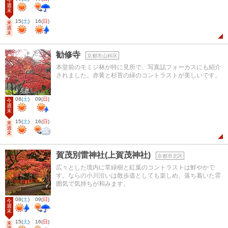
今
週
末
15
(
土
)
16
(
日
)
来
週
末
勧修寺
京都市山科区
本堂前のモミジ林が特に見所で、写真誌フォーカスにも紹介
されました。赤黄と杉苔の緑のコントラストが美しいです。
08
(
土
)
09
(
日
)
今
週
末
15
(
土
)
16
(
日
)
来
週
末
賀茂別雷神社(上賀茂神社)
京都市北区
広々とした境内に常緑樹と紅葉のコントラストは鮮やかで
す。ならの小川沿いは散歩道としても楽しめ、落ち着いた雰
囲気で気持ちが和みます。
08
(
土
)
09
(
日
)
今
週
末
15
(
土
)
16
(
日
)
来