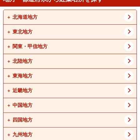
北海道地方
東北地方
道北
道東
道央
道南
関東・甲信地方
青森県
岩手県
宮城県
秋田県
北陸地方
東京都
神奈川県
山形県
福島県
埼玉県
千葉県
東海地方
新潟県
富山県
茨城県
栃木県
石川県
福井県
近畿地方
愛知県
岐阜県
群馬県
山梨県
静岡県
三重県
中国地方
大阪府
兵庫県
長野県
京都府
滋賀県
四国地方
鳥取県
島根県
奈良県
和歌山県
岡山県
広島県
九州地方
徳島県
香川県