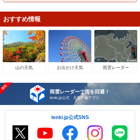
山口県
愛媛県
高知県
福岡県
佐賀県
おすすめ情報
長崎県
熊本県
大分県
宮崎県
鹿児島県
お出かけ天気
雨雲レーダー
山の天気
雨雲レーダーで雨を回避！
tenki.jp公式 天気予報アプリ
tenki.jp公式SNS