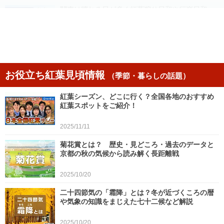
関東は晴れる日が多く紅葉狩り日和や行楽日和
乾燥と寒暖差には注意を
2025/11/26
紅葉は東京など関東南部・近畿・九州を中心に見
頃 11月最後の週末も紅葉狩り日和に
お役立ち紅葉見頃情報
（季節・暮らしの話題）
2025/11/26
紅葉シーズン、どこに行く？全国各地のおすすめ
27日～28日は全国で強雨や黄砂に注意 12月5日
紅葉スポットをご紹介！
～強烈寒気で西日本も雪の可能性
2025/11/26
2025/11/11
菊花賞とは？ 歴史・見どころ・過去のデータと
解説記事をもっと見る
京都の秋の気候から読み解く長距離戦
2025/10/20
二十四節気の「霜降」とは？冬が近づくころの暦
や気象の知識をまじえた七十二候など解説
2025/10/20