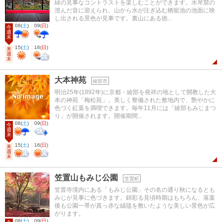
緑の見事なコントラストを楽しむことができます。水琴窟の
澄んだ音に迎えられ、山から水が注ぎ込む栖龍池の池面に映
し出される景色が見事です。裏山にある徳...
08
(
土
)
09
(
日
)
今
週
末
15
(
土
)
16
(
日
)
来
週
末
大本神苑
綾部市
明治25年(1892年)に京都・綾部を発祥の地として開教した大
本の神苑「梅松苑」。美しく整備された敷地内で、艶やかに
色づく紅葉を満喫できます。毎年11月には「綾部もみじまつ
り」が開催されます。開催期間...
08
(
土
)
09
(
日
)
今
週
末
15
(
土
)
16
(
日
)
来
週
末
笠置山もみじ公園
笠置町
笠置寺境内にある「もみじ公園」その名の通り秋になるとも
みじが見事に色づきます。錦彩る見頃時期はもちろん、落葉
後も公園一帯が真っ赤な絨毯を敷いたような美しい景色が広
がります。
08
(
土
)
09
(
日
)