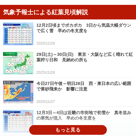
気象予報士による紅葉見頃解説
12月2日頃までポカポカ 3日から気温大幅ダウン
で広く雪 早めの冬支度を
2025/11/28
29日(土)～30日(日) 東京・大阪など広く晴れて紅
葉狩り日和 見納めの所も
2025/11/28
今日27日午後～明日28日 西・東日本の広い範囲
で黄砂飛来か 影響に注意
2025/11/27
12月3日～4日は近畿の市街地で初雪か 真冬並み
の寒気が流入 早めの冬支度を
2025/11/27