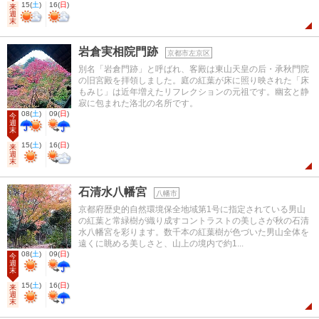
15
(
土
)
16
(
日
)
来
週
末
岩倉実相院門跡
京都市左京区
別名「岩倉門跡」と呼ばれ、客殿は東山天皇の后・承秋門院
の旧宮殿を拝領しました。庭の紅葉が床に照り映された「床
もみじ」は近年増えたリフレクションの元祖です。幽玄と静
寂に包まれた洛北の名所です。
08
(
土
)
09
(
日
)
今
週
末
15
(
土
)
16
(
日
)
来
週
末
石清水八幡宮
八幡市
京都府歴史的自然環境保全地域第1号に指定されている男山
の紅葉と常緑樹が織り成すコントラストの美しさが秋の石清
水八幡宮を彩ります。数千本の紅葉樹が色づいた男山全体を
遠くに眺める美しさと、山上の境内で約1...
08
(
土
)
09
(
日
)
今
週
末
15
(
土
)
16
(
日
)
来
週
末