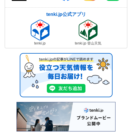
tenki.jp公式アプリ
tenki.jp
tenki.jp 登山天気