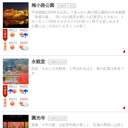
梅小路公園
京都市下京区
平安建都1200年を記念して造られた梅小路公園内の日本庭園
「朱雀の庭」。深い山の風景を模した紅葉渓などがあり、イ
ロハモミジ(別名タカオカエデ)が色づく様子を楽しめます。
公園にはこのほかにもモミジが多く...
08
(
土
)
09
(
日
)
今
週
末
15
(
土
)
16
(
日
)
来
週
末
永観堂
京都市左京区
別名「もみじの永観堂」と呼ばれるほど、秋の紅葉は有名で
す。
08
(
土
)
09
(
日
)
今
週
末
15
(
土
)
16
(
日
)
来
週
末
圓光寺
京都市左京区
庭園「十牛の庭」は杉苔竹林が美しく、紅葉の季節には赤と