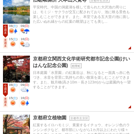
京都市右京区
平安時代、中国の洞庭湖を模して造られた大沢池の周りに
は、モミジ・サクラが交互に配されており、池に映る景色も
楽しむことができます。また、本堂である五大堂の池に面し
た広いぬれ縁からの紅葉の眺望はとても美し...
08
(
土
)
09
(
日
)
今
週
末
15
(
土
)
16
(
日
)
来
週
末
京都府立関西文化学術研究都市記念公園(けい
はんな記念公園)
精華町
日本庭園「水景園」の紅葉谷は、秋になると一面真っ赤に色
づき、水音を背景に気持ちの良い散策を楽しむことができま
す。また、観月橋(高さ10m・長さ123m)からは庭園内を一望
08
(
土
)
09
(
日
)
今
することができます。
週
末
15
(
土
)
16
(
日
)
来
週
末
京都府立植物園
京都市左京区
紅葉するイロハモミジ、黄葉するイチョウ、オレンジ色のラ
ンシンボクなど、都市部にいながら1カ月以上にわたり様々