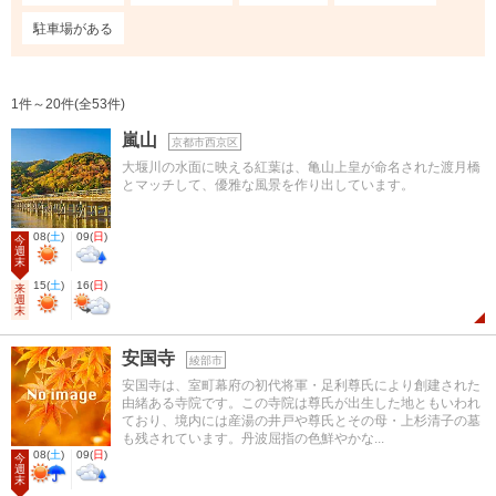
駐車場がある
1件～20件(全53件)
嵐山
京都市西京区
大堰川の水面に映える紅葉は、亀山上皇が命名された渡月橋
とマッチして、優雅な風景を作り出しています。
08
(
土
)
09
(
日
)
今
週
末
15
(
土
)
16
(
日
)
来
週
末
安国寺
綾部市
安国寺は、室町幕府の初代将軍・足利尊氏により創建された
由緒ある寺院です。この寺院は尊氏が出生した地ともいわれ
ており、境内には産湯の井戸や尊氏とその母・上杉清子の墓
も残されています。丹波屈指の色鮮やかな...
08
(
土
)
09
(
日
)
今
週
末