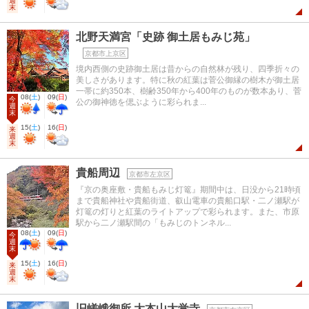
週
末
北野天満宮「史跡 御土居もみじ苑」
京都市上京区
境内西側の史跡御土居は昔からの自然林が残り、四季折々の
美しさがあります。特に秋の紅葉は菅公御縁の樹木が御土居
一帯に約350本、樹齢350年から400年のものが数本あり、菅
08
(
土
)
09
(
日
)
今
公の御神徳を偲ぶように彩られま...
週
末
15
(
土
)
16
(
日
)
来
週
末
貴船周辺
京都市左京区
『京の奥座敷・貴船もみじ灯篭』期間中は、日没から21時頃
まで貴船神社や貴船街道、叡山電車の貴船口駅・二ノ瀬駅が
灯篭の灯りと紅葉のライトアップで彩られます。また、市原
駅から二ノ瀬駅間の「もみじのトンネル...
08
(
土
)
09
(
日
)
今
週
末
15
(
土
)
16
(
日
)
来
週
末
旧嵯峨御所 大本山大覚寺