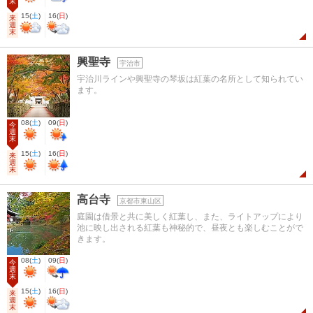
末
15
(
土
)
16
(
日
)
来
週
末
興聖寺
宇治市
宇治川ラインや興聖寺の琴坂は紅葉の名所として知られてい
ます。
08
(
土
)
09
(
日
)
今
週
末
15
(
土
)
16
(
日
)
来
週
末
高台寺
京都市東山区
庭園は借景と共に美しく紅葉し、また、ライトアップにより
池に映し出される紅葉も神秘的で、昼夜とも楽しむことがで
きます。
08
(
土
)
09
(
日
)
今
週
末
15
(
土
)
16
(
日
)
来
週
末