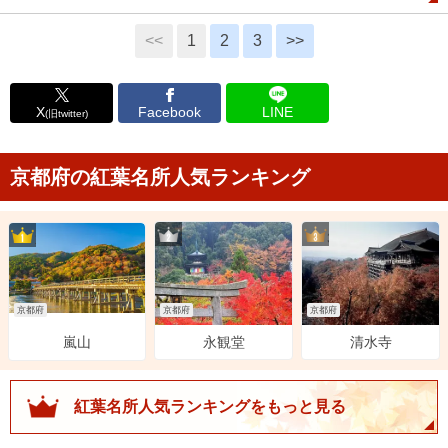
<<
1
2
3
>>
X
Facebook
LINE
(旧twitter)
京都府の紅葉名所人気ランキング
2位
3位
1位
京都府
京都府
京都府
永観堂
清水寺
嵐山
紅葉名所人気ランキングをもっと見る