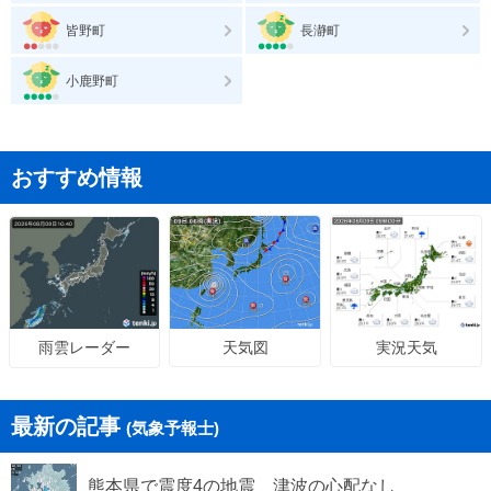
皆野町
長瀞町
小鹿野町
おすすめ情報
天気図
実況天気
雨雲レーダー
最新の記事
(気象予報士)
熊本県で震度4の地震 津波の心配なし