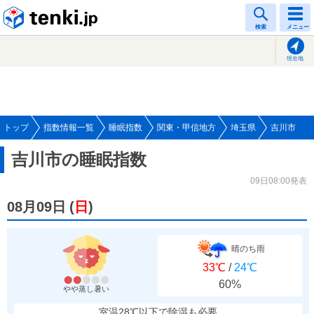
tenki.jp
検索
メニュー
現在地
トップ
指数情報一覧
睡眠指数
関東・甲信地方
埼玉県
吉川市
吉川市の睡眠指数
09日08:00発表
08月09日
(
日
)
晴のち雨
33℃
/
24℃
60%
やや蒸し暑い
室温28℃以下で除湿も必要