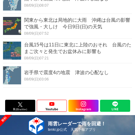
08/09(日)08:07
関東から東北は局地的に大雨 沖縄は台風の影響
で強風・大しけ 今日9日(日)の天気
08/09(日)07:52
台風15号は11日に東北に上陸のおそれ 台風のた
まご次々と発生でお盆休みに影響も
08/09(日)07:21
岩手県で震度4の地震 津波の心配なし
08/09(日)03:06
雨雲レーダーで雨を回避！
tenki.jp公式 天気予報アプリ