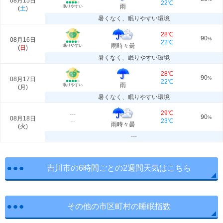
08月15日
22℃
雨
眠りやすい
(
土
)
暑くなく、眠りやすい環境
28℃
90
08月16日
%
22℃
雨時々曇
眠りやすい
(
日
)
暑くなく、眠りやすい環境
28℃
90
08月17日
%
22℃
雨
眠りやすい
(
月
)
暑くなく、眠りやすい環境
29℃
---
90
08月18日
%
23℃
---
雨時々曇
(
火
)
---
吉川市の6時間ごとの2週間天気はこちら
その他の市区町村の睡眠指数