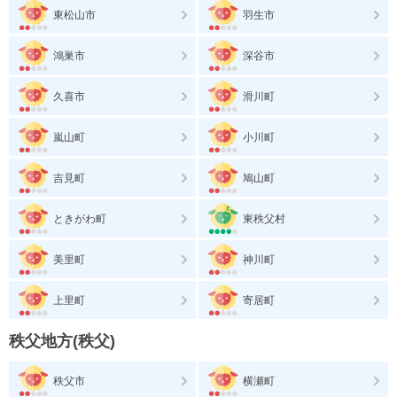
東松山市
羽生市
鴻巣市
深谷市
久喜市
滑川町
嵐山町
小川町
吉見町
鳩山町
ときがわ町
東秩父村
美里町
神川町
上里町
寄居町
秩父地方(秩父)
秩父市
横瀬町