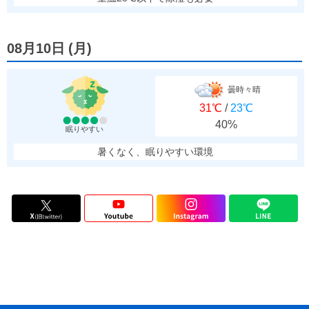
08月10日
(
月
)
曇時々晴
31℃
/
23℃
40%
眠りやすい
暑くなく、眠りやすい環境