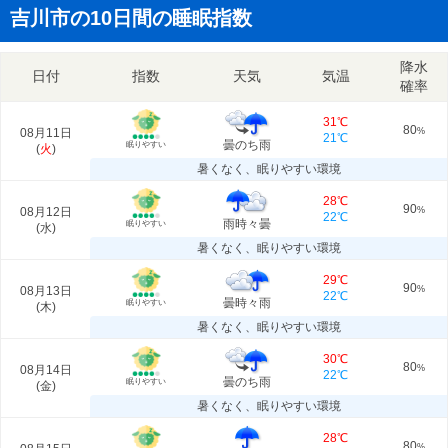
吉川市の10日間の睡眠指数
降水
日付
指数
天気
気温
確率
31℃
80
08月11日
%
21℃
曇のち雨
眠りやすい
(
火
)
暑くなく、眠りやすい環境
28℃
90
08月12日
%
22℃
雨時々曇
眠りやすい
(
水
)
暑くなく、眠りやすい環境
29℃
90
08月13日
%
22℃
曇時々雨
眠りやすい
(
木
)
暑くなく、眠りやすい環境
30℃
80
08月14日
%
22℃
曇のち雨
眠りやすい
(
金
)
暑くなく、眠りやすい環境
28℃
80
%