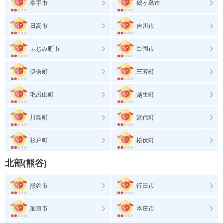
幸手市
鶴ヶ島市
日高市
吉川市
ふじみ野市
白岡市
伊奈町
三芳町
毛呂山町
越生町
川島町
宮代町
杉戸町
松伏町
北部(熊谷)
熊谷市
行田市
加須市
本庄市