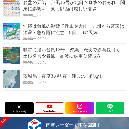
お盆の天気 台風15号が北日本直撃のおそれ 関
東に影響も 東海以西は厳しい暑さ
08/08(土)12:50
沖縄は台風の影響で暴風や大雨 九州から関東は
猛暑・急な雨に注意 8日(土)の天気
08/08(土)08:38
非常に強い台風13号 沖縄・奄美で影響長引く
土砂災害や暴風・高波に厳重な警戒を
08/08(土)06:43
茨城県で震度3の地震 津波の心配なし
08/08(土)03:48
雨雲レーダーで雨を回避！