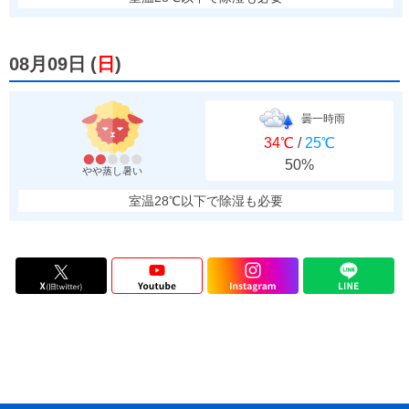
08月09日
(
日
)
曇一時雨
34℃
/
25℃
50%
やや蒸し暑い
室温28℃以下で除湿も必要