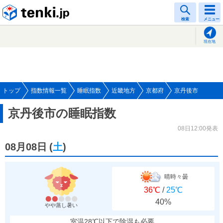
tenki.jp
検索
メニュー
現在地
トップ
指数情報一覧
睡眠指数
近畿地方
京都府
京丹後市
京丹後市の睡眠指数
08日12:00発表
08月08日
(
土
)
晴時々曇
36℃
/
25℃
40%
やや蒸し暑い
室温28℃以下で除湿も必要