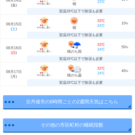
08月14日
23℃
晴
やや蒸し暑い
(
金
)
室温28℃以下で除湿も必要
33℃
10
08月15日
%
24℃
晴
やや蒸し暑い
(
土
)
室温28℃以下で除湿も必要
33℃
50
08月16日
%
24℃
晴のち雨
やや蒸し暑い
(
日
)
室温28℃以下で除湿も必要
32℃
40
08月17日
%
24℃
晴のち曇
やや蒸し暑い
(
月
)
室温28℃以下で除湿も必要
京丹後市の6時間ごとの2週間天気はこちら
その他の市区町村の睡眠指数