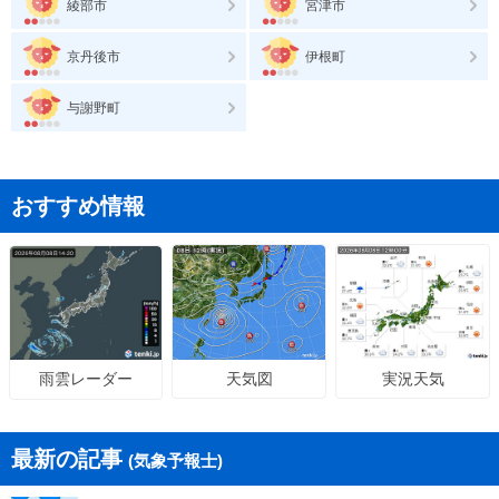
綾部市
宮津市
京丹後市
伊根町
与謝野町
おすすめ情報
天気図
実況天気
雨雲レーダー
最新の記事
(気象予報士)