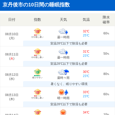
京丹後市の10日間の睡眠指数
降水
日付
指数
天気
気温
確率
32℃
60
08月10日
%
25℃
曇一時雨
やや蒸し暑い
(
月
)
室温28℃以下で除湿も必要
31℃
50
08月11日
%
23℃
曇一時雨
やや蒸し暑い
(
火
)
室温28℃以下で除湿も必要
30℃
80
08月12日
%
23℃
曇時々雨
眠りやすい
(
水
)
暑くなく、眠りやすい環境
33℃
60
08月13日
%
23℃
晴一時雨
やや蒸し暑い
(
木
)
室温28℃以下で除湿も必要
34℃
10
%