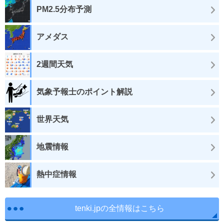
PM2.5分布予測
アメダス
2週間天気
気象予報士のポイント解説
世界天気
地震情報
熱中症情報
tenki.jpの全情報はこちら