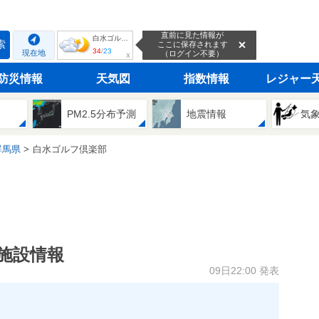
直前に見た情報が
白水ゴルフ倶楽部
索
ここに保存されます
34
/
23
現在地
（ログイン不要）
ｘ
防災情報
天気図
指数情報
レジャー
PM2.5分布予測
地震情報
気
群馬県
白水ゴルフ倶楽部
施設情報
09日22:00 発表