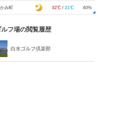
かみ町
32℃
/
21℃
40%
ゴルフ場の閲覧履歴
白水ゴルフ倶楽部