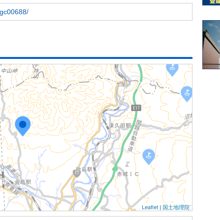
t/gc00688/
Leaflet
|
国土地理院