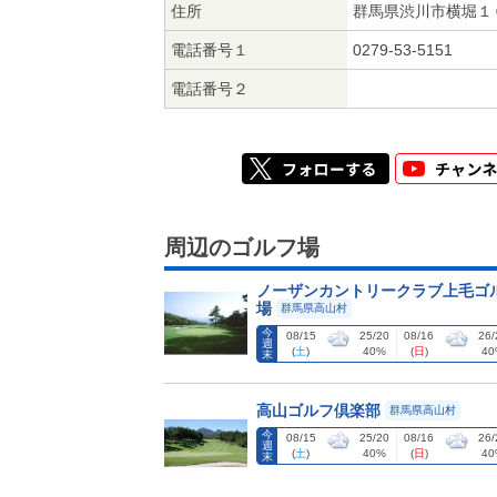
住所
群馬県渋川市横堀１
電話番号１
0279-53-5151
電話番号２
周辺のゴルフ場
ノーザンカントリークラブ上毛ゴ
場
群馬県高山村
今
08/15
25/20
08/16
26/
週
(
土
)
40%
(
日
)
40
末
高山ゴルフ倶楽部
群馬県高山村
今
08/15
25/20
08/16
26/
週
(
土
)
40%
(
日
)
40
末