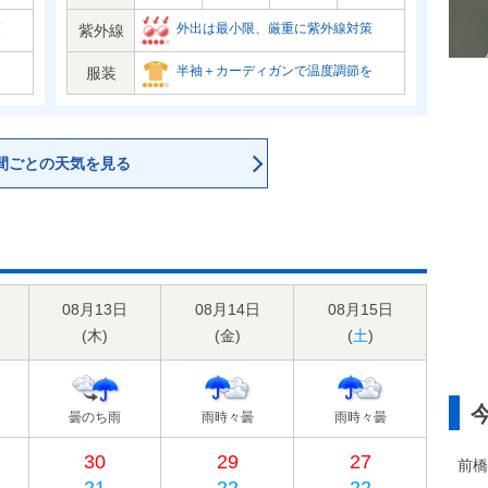
策
外出は最小限、厳重に紫外線対策
紫外線
を
半袖＋カーディガンで温度調節を
服装
間ごとの天気を見る
08月13日
08月14日
08月15日
(
木
)
(
金
)
(
土
)
曇のち雨
雨時々曇
雨時々曇
30
29
27
前橋