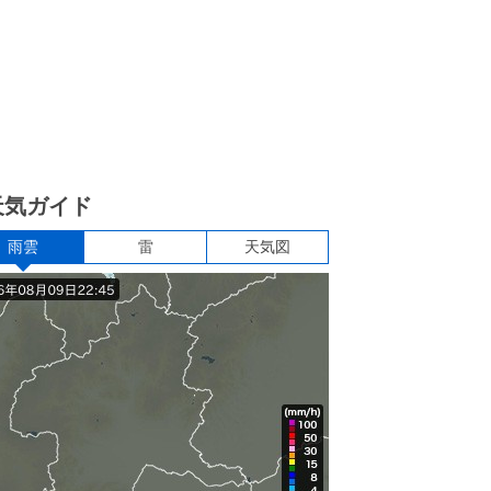
天気ガイド
雨雲
雷
天気図