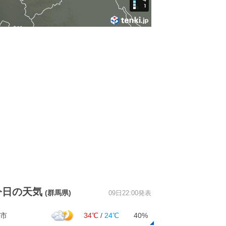
今日の天気
(群馬県)
09日22:00発表
市
34℃
/
24℃
40%