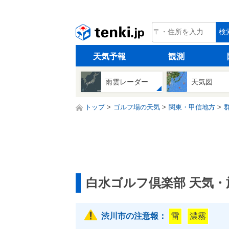
tenki.jp
検
天気予報
観測
雨雲レーダー
天気図
トップ
ゴルフ場の天気
関東・甲信地方
白水ゴルフ倶楽部 天気・
渋川市の注意報：
雷
濃霧