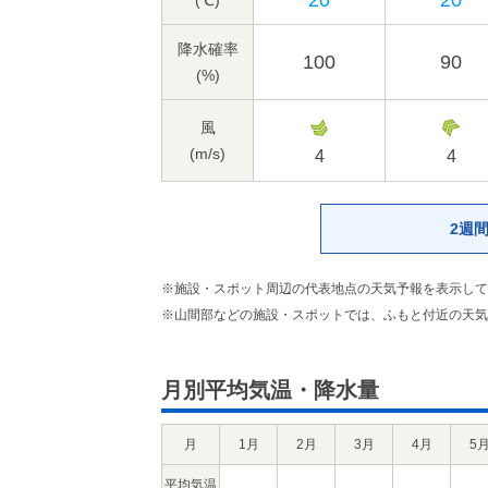
20
20
(℃)
降水確率
100
90
(%)
風
(m/s)
4
4
2週
※施設・スポット周辺の代表地点の天気予報を表示して
※山間部などの施設・スポットでは、ふもと付近の天気
月別平均気温・降水量
月
1月
2月
3月
4月
5
平均気温