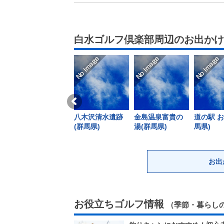
白水ゴルフ倶楽部周辺のお出かけ
八木沢清水遺跡
金島温泉富貴の
道の駅 お
(群馬県)
湯(群馬県)
馬県)
お出
お役立ちゴルフ情報
（季節・暮らし