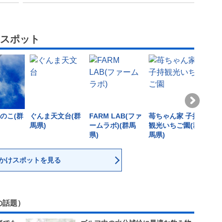
スポット
のこ(群
ぐんま天文台(群
FARM LAB(ファ
苺ちゃん家 子持
県立
馬県)
ームラボ)(群馬
観光いちご園(群
の家
県)
馬県)
かけスポットを見る
の話題）