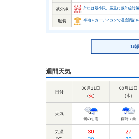
外出は最小限、厳重に紫外線対
紫外線
半袖＋カーディガンで温度調節
服装
1時
週間天気
08月11日
08月12日
日付
(
火
)
(
水
)
天気
曇のち雨
雨時々曇
30
27
気温