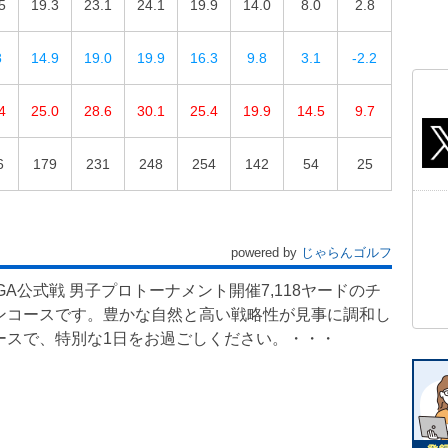
5
19.3
23.1
24.1
19.9
14.0
8.0
2.8
8
14.9
19.0
19.9
16.3
9.8
3.1
-2.2
4
25.0
28.6
30.1
25.4
19.9
14.5
9.7
6
179
231
248
254
142
54
25
powered by
じゃらんゴルフ
 PGA公式戦 男子プロトーナメント開催7,118ヤードのチ
ンコースです。豊かな自然と高い戦略性が見事に調和し
ースで、特別な1日をお過ごしください。・・・