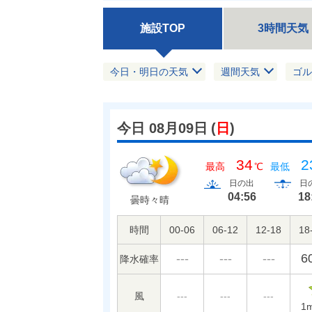
施設TOP
3時間天気
今日・明日の天気
週間天気
ゴル
今日 08月09日
(
日
)
34
2
最高
℃
最低
日の出
日
04:56
18
曇時々晴
時間
00-06
06-12
12-18
18
---
---
---
6
降水確率
風
---
---
---
1
m