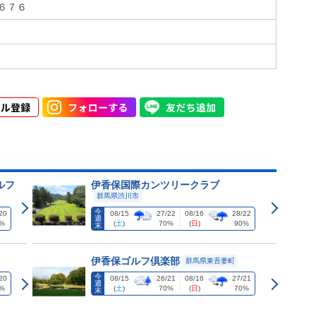
６７６
ルフ
伊香保国際カンツリークラブ
群馬県渋川市
今
20
08/15
27/22
08/16
28/22
週
%
(
土
)
70%
(
日
)
90%
末
伊香保ゴルフ倶楽部
群馬県東吾妻町
今
20
08/15
26/21
08/16
27/21
週
%
(
土
)
70%
(
日
)
70%
末