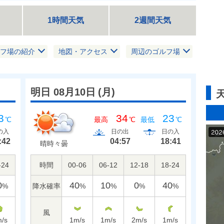
1時間天気
2週間天気
フ場の紹介
地図・アクセス
周辺のゴルフ場
明日 08月10日
(
月
)
3
34
23
℃
最高
℃
最低
℃
の入
日の出
日の入
:42
04:57
18:41
晴時々曇
-24
時間
00-06
06-12
12-18
18-24
0
40
10
0
40
降水確率
%
%
%
%
%
風
/s
1
m/s
1
m/s
2
m/s
1
m/s