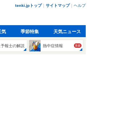
tenki.jpトップ
｜
サイトマップ
｜
ヘルプ
天気
季節特集
天気ニュース
象予報士の解説
熱中症情報
注目